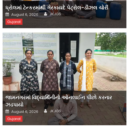
ધ્રોલમાં ટેન્કરમાંથી ગેરકાયદે પેટ્રોલ-ડીઝલ ચોરી
Author
Posted
JKJGS
August 6, 2026
on
Gujarat
જામનગરમાં વિદ્યાર્થિનીનો ઓનલાઈન પીછો કરનાર
ઝડપાયો
Author
Posted
JKJGS
August 6, 2026
on
Gujarat