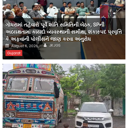
ગોધરામાં તહેવારો પૂર્વે શાંતિ સમિતિની બેઠક, SPની
અધ્યક્ષતામાં કાયદો વ્યવસ્થાની સમીક્ષા, શંકાસ્પદ પ્રવૃત્તિ
કે અફવાની પોલીસને જાણ કરવા અનુરોધ
Author
Posted
JKJGS
August 6, 2026
on
Gujarat