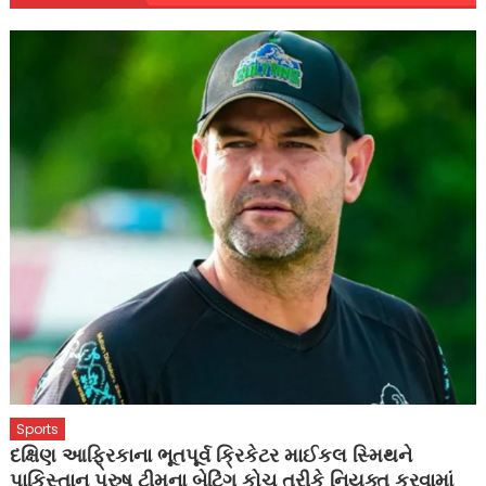
Sports
દક્ષિણ આફ્રિકાના ભૂતપૂર્વ ક્રિકેટર માઈકલ સ્મિથને
પાકિસ્તાન પુરુષ ટીમના બેટિંગ કોચ તરીકે નિયુક્ત કરવામાં