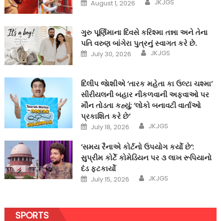
Author
Posted
JKJGS
August 1, 2026
on
ગુરુ પૂર્ણિમાના દિવસે કરિશ્મા તન્ના અને તેના
પતિ વરુણ બાંગેરા પુત્રનું સ્વાગત કરે છે.
Author
Posted
JKJGS
July 30, 2026
on
દિલીપ જાેશીએ ‘તારક મહેતા કા ઉલ્ટા ચશ્મા’
સીરીયલની બહાર નીકળવાની અફવાઓ પર
મૌન તોડતા કહ્યું; ‘લોકો બનાવટી વાર્તાઓ
પ્રકાશિત કરે છે‘
Author
Posted
JKJGS
July 18, 2026
on
‘સમય રૈનાએ કોર્ટનો ઉપયોગ કર્યો છે‘:
સુપ્રીમ કોર્ટે કોમેડિયન પર ૩ લાખ રૂપિયાનો
દંડ ફટકાર્યો
Author
Posted
JKJGS
July 15, 2026
on
SPORTS