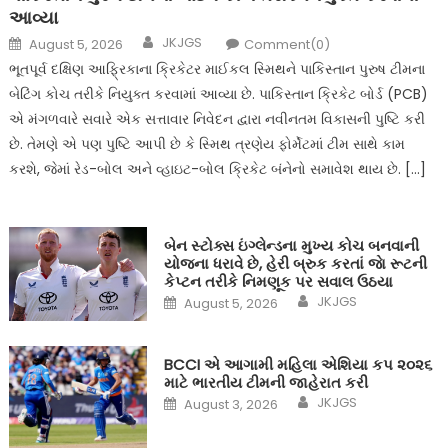
આવ્યા
Author
Posted
JKJGS
August 5, 2026
Comment(0)
on
ભૂતપૂર્વ દક્ષિણ આફ્રિકાના ક્રિકેટર માઈકલ સ્મિથને પાકિસ્તાન પુરુષ ટીમના
બેટિંગ કોચ તરીકે નિયુક્ત કરવામાં આવ્યા છે. પાકિસ્તાન ક્રિકેટ બોર્ડ (PCB)
એ મંગળવારે સવારે એક સત્તાવાર નિવેદન દ્વારા નવીનતમ વિકાસની પુષ્ટિ કરી
છે. તેમણે એ પણ પુષ્ટિ આપી છે કે સ્મિથ ત્રણેય ફોર્મેટમાં ટીમ સાથે કામ
કરશે, જેમાં રેડ-બોલ અને વ્હાઇટ-બોલ ક્રિકેટ બંનેનો સમાવેશ થાય છે. […]
બેન સ્ટોક્સ ઇંગ્લેન્ડના મુખ્ય કોચ બનવાની
યોજના ધરાવે છે, હેરી બ્રુક કરતાં જાે રૂટની
કેપ્ટન તરીકે નિમણૂક પર સવાલ ઉઠયા
Author
Posted
JKJGS
August 5, 2026
on
BCCI એ આગામી મહિલા એશિયા કપ ૨૦૨૬
માટે ભારતીય ટીમની જાહેરાત કરી
Author
Posted
JKJGS
August 3, 2026
on