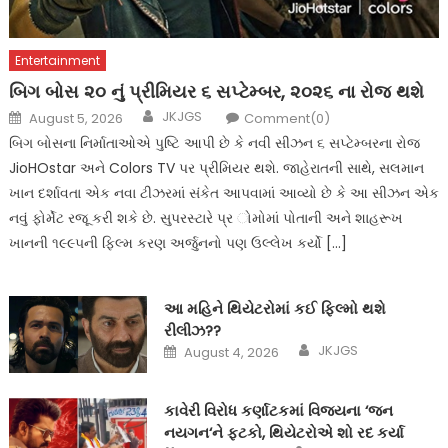
Entertainment
બિગ બોસ ૨૦ નું પ્રીમિયર ૬ સપ્ટેમ્બર, ૨૦૨૬ ના રોજ થશે
Author
Posted
JKJGS
August 5, 2026
Comment(0)
on
બિગ બોસના નિર્માતાઓએ પુષ્ટિ આપી છે કે નવી સીઝન ૬ સપ્ટેમ્બરના રોજ
JioHOstar અને Colors TV પર પ્રીમિયર થશે. જાહેરાતની સાથે, સલમાન
ખાન દર્શાવતા એક નવા ટીઝરમાં સંકેત આપવામાં આવ્યો છે કે આ સીઝન એક
નવું ફોર્મેટ રજૂ કરી શકે છે. સુપરસ્ટારે પ્ર ોમોમાં પોતાની અને શાહરૂખ
ખાનની ૧૯૯૫ની ફિલ્મ કરણ અર્જુનનો પણ ઉલ્લેખ કર્યો […]
આ મહિને થિયેટરોમાં કઈ ફિલ્મો થશે
રીલીઝ??
Author
Posted
JKJGS
August 4, 2026
on
કાવેરી વિરોધ કર્ણાટકમાં વિજયના ‘જન
નયગન‘ને ફટકો, થિયેટરોએ શો રદ કર્યા