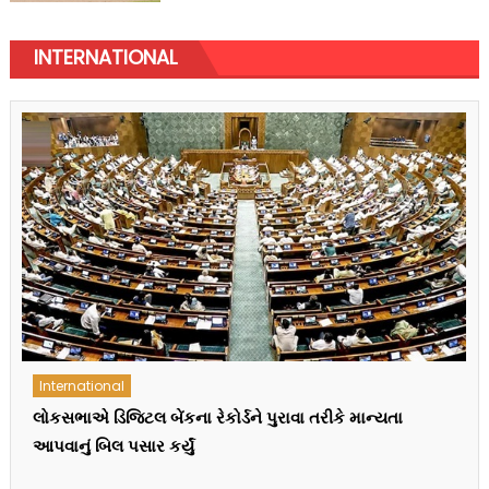
INTERNATIONAL
International
પંજાબમાં ISI સમર્થિત આતંકવાદી મોડ્યુલનો પર્દાફાશ, જંતર-