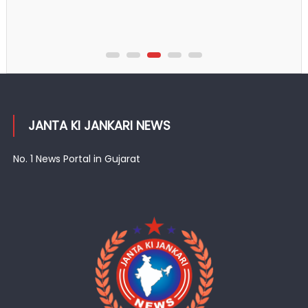
મંતરના વિરોધ પ્રદર્શન પર હુમલાની યોજના બનાવી રહ્યા હતા
કાર્યકરો
JANTA KI JANKARI NEWS
No. 1 News Portal in Gujarat