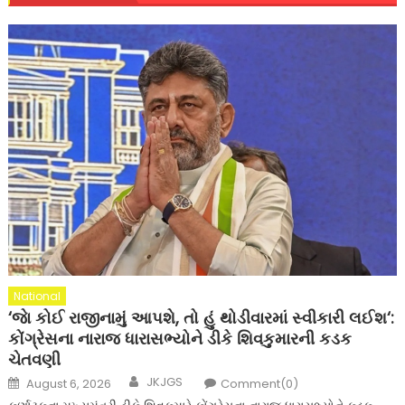
National
‘જાે કોઈ રાજીનામું આપશે, તો હું થોડીવારમાં સ્વીકારી લઈશ‘:
કોંગ્રેસના નારાજ ધારાસભ્યોને ડીકે શિવકુમારની કડક
ચેતવણી
Author
Posted
JKJGS
August 6, 2026
Comment(0)
on