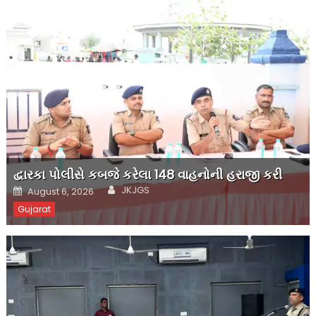
દ્વારકા પોલીસે કબજે કરેલા 148 વાહનોની હરાજી કરી
Author
Posted
JKJGS
August 6, 2026
on
Gujarat