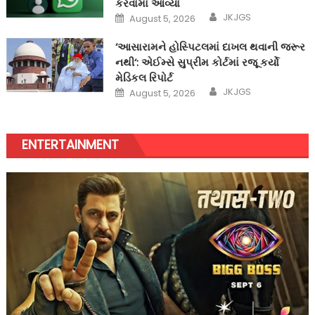
કરવામાં આવ્યા
Author
Posted
JKJGS
August 5, 2026
on
‘આસારામને હોસ્પિટલમાં દાખલ થવાની જરૂર
નથી‘: એઈમ્સે સુપ્રીમ કોર્ટમાં રજૂ કર્યો
મેડિકલ રિપોર્ટ
Author
Posted
JKJGS
August 5, 2026
on
ENTERTAINMENT