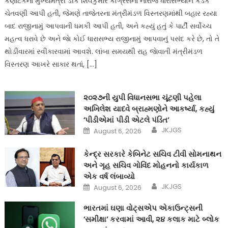
કર્ણાટકના મુખ્યમંત્રી ડીકે શિવકુમારે કોંગ્રેસના નારાજ ધારાસભ્યોને કડક
ચેતવણી આપી હતી, જેમણે તાજેતરના મંત્રીમંડળ વિસ્તરણમાંથી બહાર રહ્યા
બાદ રાજીનામું આપવાની ધમકી આપી હતી, અને કહ્યું હતું કે પાર્ટી સર્વોચ્ચ
મહત્વ ધરાવે છે અને જાે કોઈ ધારાસભ્ય રાજીનામું આપવાનું પસંદ કરે છે, તો તે
થોડીવારમાં સ્વીકારવામાં આવશે. લાંબા સમયથી રાહ જાેવાતી મંત્રીમંડળ
વિસ્તરણ આખરે સાકાર થતાં, […]
૨૦૨૭ની યુપી વિધાનસભા ચૂંટણી પહેલા
અખિલેશ યાદવે બ્રાહ્મણોને આકર્ષ્યા, કહ્યું
‘પીડીએમાં પીડી એટલે પંડિત‘
Author
Posted
JKJGS
August 6, 2026
on
કેન્દ્ર સરકારે કેબિનેટ સચિવ ટીવી સોમનાથન
અને ગૃહ સચિવ ગોવિંદ મોહનનો કાર્યકાળ
એક વર્ષ લંબાવ્યો
Author
Posted
JKJGS
August 6, 2026
on
ભારતમાં ઘણા વોટ્સએપ એકાઉન્ટ્સની
‘સમીક્ષા‘ કરવામાં આવી, ૨૪ કલાક માટે બ્લોક