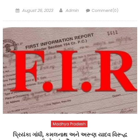
Posted
Author
August 26, 2023
Admin
Comment(0)
on
Madhya Pradesh
પ્રિયંકા ગાંધી, કમલનાથ અને અરૂણ યાદવ વિરૂદ્ધ