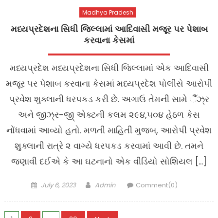
Madhya Pradesh
મધ્યપ્રદેશના સિધી જિલ્લામાં આદિવાસી મજૂર પર પેશાબ
કરવાના કેસમાં
મધ્યપ્રદેશ મધ્યપ્રદેશના સિધી જિલ્લામાં એક આદિવાસી
મજૂર પર પેશાબ કરવાના કેસમાં મધ્યપ્રદેશ પોલીસે આરોપી
પ્રવેશ શુક્લાની ધરપકડ કરી છે. અગાઉ તેમની સામે ૈંઁઝ્ર
અને જીઝ્ર-જી્‌ એક્ટની કલમ ૨૯૪,૫૦૪ હેઠળ કેસ
નોંધવામાં આવ્યો હતો. મળતી માહિતી મુજબ, આરોપી પ્રવેશ
શુક્લાની રાત્રે ૨ વાગ્યે ધરપકડ કરવામાં આવી છે. તમને
જણાવી દઈએ કે આ ઘટનાનો એક વીડિયો સોશિયલ […]
Posted
Author
July 6, 2023
Admin
Comment(0)
on