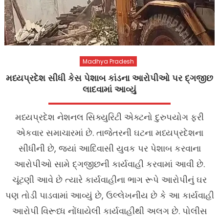
Madhya Pradesh
મધ્યપ્રદેશ સીધી કેસ પેશાબ કાંડના આરોપીઓ પર દ્ગજીછ
લાદવામાં આવ્યું
મધ્યપ્રદેશ નેશનલ સિક્યુરિટી એક્ટનો દુરુપયોગ ફરી
એકવાર સમાચારમાં છે. તાજેતરની ઘટના મધ્યપ્રદેશના
સીધીની છે, જ્યાં આદિવાસી યુવક પર પેશાબ કરવાના
આરોપીઓ સામે દ્ગજીછની કાર્યવાહી કરવામાં આવી છે.
ચૂંટણી આવે છે ત્યારે કાર્યવાહીના ભાગ રૂપે આરોપીનું ઘર
પણ તોડી પાડવામાં આવ્યું છે, ઉલ્લેખનીય છે કે આ કાર્યવાહી
આરોપી વિરૂધ્ધ નોંધાયેલી કાર્યવાહીથી અલગ છે. પોલીસ