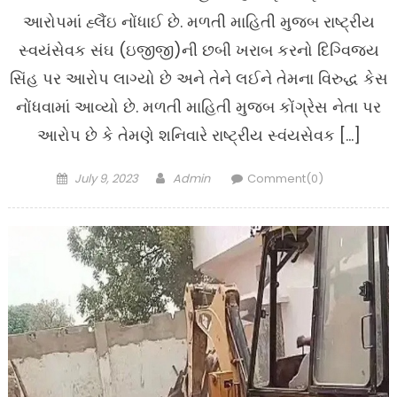
આરોપમાં હ્લૈંઇ નોંધાઈ છે. મળતી માહિતી મુજબ રાષ્ટ્રીય
સ્વયંસેવક સંઘ (ઇજીજી)ની છબી ખરાબ કરનો દિગ્વિજય
સિંહ પર આરોપ લાગ્યો છે અને તેને લઈને તેમના વિરુદ્ધ કેસ
નોંધવામાં આવ્યો છે. મળતી માહિતી મુજબ કોંગ્રેસ નેતા પર
આરોપ છે કે તેમણે શનિવારે રાષ્ટ્રીય સ્વંયસેવક […]
Posted
Author
July 9, 2023
Admin
Comment(0)
on