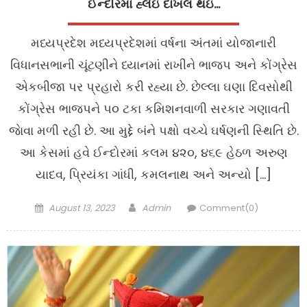
ઈન્દોરમાં હ્લૈંઇ દાખલ થઇ…
મધ્યપ્રદેશ મધ્યપ્રદેશમાં વર્ષના અંતમાં યોજાનારી
વિધાનસભાની ચૂંટણીને ધ્યાનમાં રાખીને ભાજપ અને કોંગ્રેસ
એકબીજા પર પ્રહારો કરી રહ્યા છે. છેલ્લા ઘણા દિવસોથી
કોંગ્રેસ ભાજપને ૫૦ ટકા કમિશનવાળી સરકાર ગણાવતી
જાેવા મળી રહી છે. આ મુદ્દે બંને પક્ષો વચ્ચે ઘર્ષણની સ્થિતિ છે.
આ કેસમાં હવે ઈન્દોરમાં કલમ ૪૨૦, ૪૬૯ હેઠળ અરુણ
યાદવ, પ્રિયંકા ગાંધી, કમલનાથ અને અન્યો […]
Posted
Author
August 13, 2023
Admin
Comment(0)
on