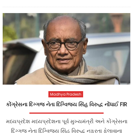
on
Madhya Pradesh
કોંગ્રેસના દિગ્ગજ નેતા દિગ્વિજય સિંહ વિરુદ્ધ નોંધાઈ FIR
મધ્યપ્રદેશ મધ્યપ્રદેશના પૂર્વ મુખ્યમંત્રી અને કોંગ્રેસના
દિગ્ગજ નેતા દિગ્વિજય સિંહ વિરુદ્ધ નફરતા ફેલાવાના