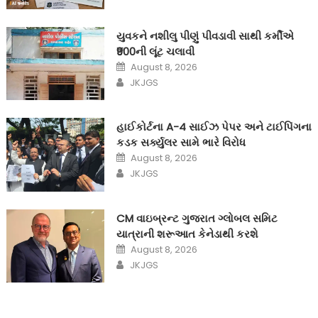
યુવકને નશીલુ પીણું પીવડાવી સાથી કર્મીએ
₹900ની લૂંટ ચલાવી
Posted
August 8, 2026
on
Author
JKJGS
હાઈકોર્ટના A-4 સાઈઝ પેપર અને ટાઈપિંગના
કડક સર્ક્યુલર સામે ભારે વિરોધ
Posted
August 8, 2026
on
Author
JKJGS
CM વાઇબ્રન્ટ ગુજરાત ગ્લોબલ સમિટ
યાત્રાની શરૂઆત કેનેડાથી કરશે
Posted
August 8, 2026
on
Author
JKJGS