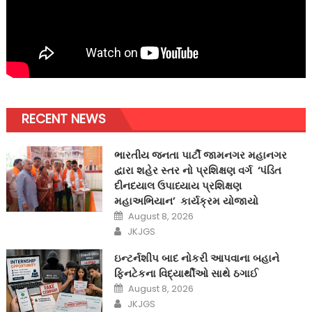
RECENT NEWS
ભારતીય જનતા પાર્ટી જામનગર મહાનગર
દ્વારા શહેર સ્તર નો પ્રશિક્ષણ વર્ગ ‘પંડિત
દીનદયાલ ઉપાધ્યાય પ્રશિક્ષણ
મહાઅભિયાન’ કાર્યક્રમ યોજાયો
Posted
August 8, 2026
on
Author
JKJGS
ઇન્ટર્નશીપ બાદ નોકરી આપવાના બહાને
ફિનટેકના વિદ્યાર્થીઓ સાથે ઠગાઈ
Posted
August 8, 2026
on
Author
JKJGS