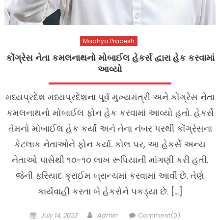
Madhya Pradesh
કોંગ્રેસ નેતા કમલનાથનો મોબાઈલ હેકર્સ દ્વારા હેક કરવામાં
આવ્યો
મધ્યપ્રદેશ મધ્યપ્રદેશના પૂર્વ મુખ્યમંત્રી અને કોંગ્રેસ નેતા
કમલનાથનો મોબાઈલ ફોન હેક કરવામાં આવ્યો હતો. હેકર્સે
તેમનો મોબાઈલ હેક કર્યો અને તેના નંબર પરથી કોંગ્રેસના
કેટલાક નેતાઓને ફોન કર્યા. કોલ પર, આ હેકર્સે અન્ય
નેતાઓ પાસેથી ૧૦-૧૦ લાખ રૂપિયાની માંગણી કરી હતી.
જેની ફરિયાદ ક્રાઈમ બ્રાન્ચમાં કરવામાં આવી છે. તેણે
કાર્યવાહી કરતા બે હેકરોને પકડ્યા છે. […]
Posted
Author
July 14, 2023
Admin
Comment(0)