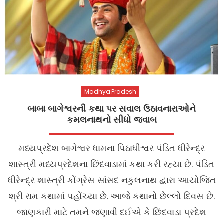
Madhya Pradesh
બાબા બાગેશ્વરની કથા પર સવાલ ઉઠાવનારાઓને
કમલનાથનો સીધો જવાબ
મધ્યપ્રદેશ બાગેશ્વર ધામના પિઠાધીશ્વર પંડિત ધીરેન્દ્ર
શાસ્ત્રી મધ્યપ્રદેશના છિંદવાડામાં કથા કરી રહ્યા છે. પંડિત
ધીરેન્દ્ર શાસ્ત્રી કોંગ્રેસ સાંસદ નકુલનાથ દ્વારા આયોજિત
શ્રી રામ કથામાં પહોંચ્યા છે. આજે કથાનો છેલ્લો દિવસ છે.
જાણકારી માટે તમને જણાવી દઈએ કે છિંદવાડા પ્રદેશ