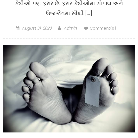
કેદીઓ પણ ફરાર છે. ફરાર કેદીઓમાં ભોપાલ અને
ઉજ્જૈનમાં સૌથી […]
Posted
Author
August 31, 2023
Admin
Comment(0)
on