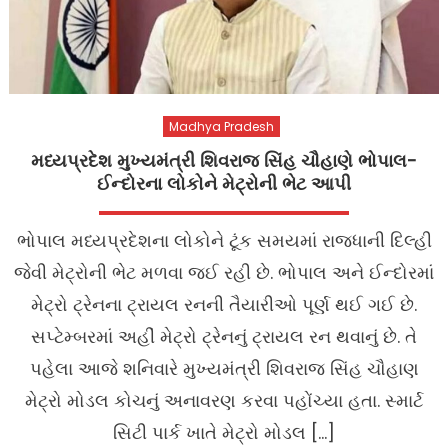
Madhya Pradesh
મધ્યપ્રદેશ મુખ્યમંત્રી શિવરાજ સિંહ ચૌહાણે ભોપાલ-
ઈન્દોરના લોકોને મેટ્રોની ભેટ આપી
ભોપાલ મધ્યપ્રદેશના લોકોને ટૂંક સમયમાં રાજધાની દિલ્હી
જેવી મેટ્રોની ભેટ મળવા જઈ રહી છે. ભોપાલ અને ઈન્દોરમાં
મેટ્રો ટ્રેનના ટ્રાયલ રનની તૈયારીઓ પૂર્ણ થઈ ગઈ છે.
સપ્ટેમ્બરમાં અહીં મેટ્રો ટ્રેનનું ટ્રાયલ રન થવાનું છે. તે
પહેલા આજે શનિવારે મુખ્યમંત્રી શિવરાજ સિંહ ચૌહાણ
મેટ્રો મોડલ કોચનું અનાવરણ કરવા પહોંચ્યા હતા. સ્માર્ટ
સિટી પાર્ક ખાતે મેટ્રો મોડલ […]