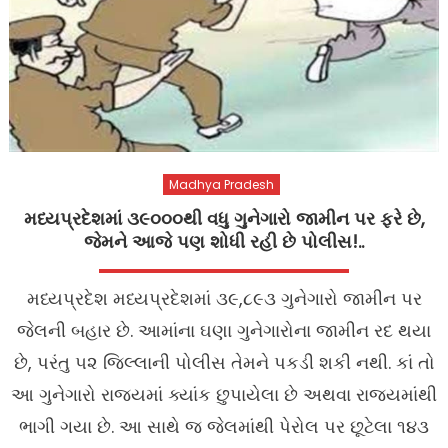
Madhya Pradesh
મધ્યપ્રદેશમાં ૩૯૦૦૦થી વધુ ગુનેગારો જામીન પર ફરે છે,
જેમને આજે પણ શોધી રહી છે પોલીસ!..
મધ્યપ્રદેશ મધ્યપ્રદેશમાં ૩૯,૮૯૩ ગુનેગારો જામીન પર
જેલની બહાર છે. આમાંના ઘણા ગુનેગારોના જામીન રદ થયા
છે, પરંતુ ૫૨ જિલ્લાની પોલીસ તેમને પકડી શકી નથી. કાં તો
આ ગુનેગારો રાજ્યમાં ક્યાંક છુપાયેલા છે અથવા રાજ્યમાંથી
ભાગી ગયા છે. આ સાથે જ જેલમાંથી પેરોલ પર છૂટેલા ૧૪૩