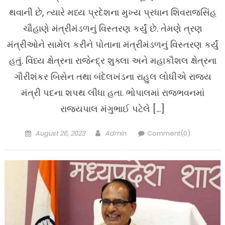
થવાની છે, ત્યારે મધ્ય પ્રદેશના મુખ્ય પ્રધાન શિવરાજસિંહ
ચૌહાણે મંત્રીમંડળનું વિસ્તરણ કર્યું છે. તેમણે ત્રણ
મંત્રીઓને સામેલ કરીને પોતાના મંત્રીમંડળનું વિસ્તરણ કર્યું
હતું. વિંધ્ય ક્ષેત્રના રાજેન્દ્ર શુક્લા અને મહાકૌશલ ક્ષેત્રના
ગૌરીશંકર બિસેન તથા બંદેલખંડના રાહુલ લોધીએ રાજ્ય
મંત્રી પદના શપથ લીધા હતા. ભોપાલમાં રાજભવનમાં
રાજ્યપાલ મંગુભાઈ પટેલે […]
Posted
Author
August 26, 2023
Admin
Comment(0)
on