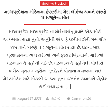
Madhya Pradesh
મધ્યપ્રદેશના મોરેનામાં ફેક્ટરીમાં ગેસ લીકેજ થવાને કારણે
૫ મજૂરોના મોત
મધ્યપ્રદેશ મધ્યપ્રદેશના મોરેનામાં બુધવારે એક મોટો
અકસ્માત થયો હતો. અહીંની એક ફેક્ટરીમાં ઝેરી ગેસ લીક
??થવાને કારણે ૫ મજૂરોના મોત થયા છે. ઘટના બાદ
પ્રશાસનના અધિકારીઓ અને ફાયર બ્રિગેડની ગાડીઓ
ઘટનાસ્થળે પહોંચી ગઈ છે. ઘટનાસ્થળે પહોંચેલી પોલીસે
પાંચેય મૃતક મજૂરોના મૃતદેહને પોતાના કબજામાં લઈ
પોસ્ટમોર્ટમ માટે મોકલી આપ્યા હતા. ડઝનેક કામદારો બેહોશ
થઈ ગયા હતા. […]
Posted
Author
August 31, 2023
Admin
Comment(0)
on