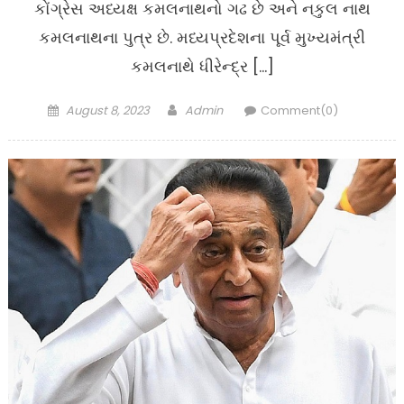
કોંગ્રેસ અધ્યક્ષ કમલનાથનો ગઢ છે અને નકુલ નાથ
કમલનાથના પુત્ર છે. મધ્યપ્રદેશના પૂર્વ મુખ્યમંત્રી
કમલનાથે ધીરેન્દ્ર […]
Posted
Author
August 8, 2023
Admin
Comment(0)
on