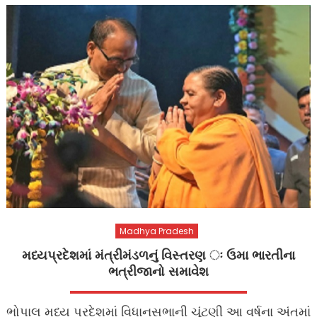
Madhya Pradesh
મધ્યપ્રદેશમાં મંત્રીમંડળનું વિસ્તરણ ઃ ઉમા ભારતીના
ભત્રીજાનો સમાવેશ
ભોપાલ મધ્ય પ્રદેશમાં વિધાનસભાની ચૂંટણી આ વર્ષના અંતમાં