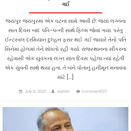
ગઈ
જયપુર જયપુરમાં એક ઘટના સામે આવી છે. જ્યાં લગ્નના
સાત દિવસ બાદ પતિ-પત્ની સાથે ફિલ્મ જાેવા ગયા. પરંતુ
ઈન્ટરવલ દરમિયાન દુલ્હન ફરાર થઈ ગઈ જ્યારે તેનો પતિ
સિનેમા હોલમાં તેને શોધતો રહી ગયો. રાજસ્થાનના સીકરના
રહેવાસી એક યુવકના લગ્ન સાત દિવસ પહેલા ત્યાં રહેતી
એક યુવતી સાથે થયા હતા. તે બંને પોતાનું હનીમૂન મનાવવા
માટે […]
Posted
Author
July 6, 2023
Admin
Comment(0)
on