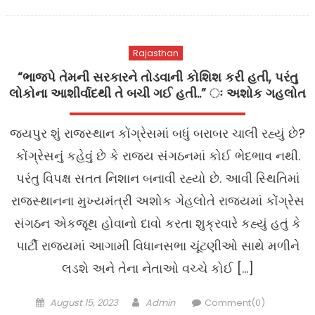
on
Rajasthan
“ભાજપે તેમની સરકારને તોડવાની કોશિશ કરી હતી, પરંતુ
લોકોના આશીર્વાદથી તે બચી ગઈ હતી..” ઃ અશોક ગહલોત
જયપુર શુંં રાજસ્થાન કોંગ્રેસમાં બધું બરાબર ચાલી રહ્યું છે?
કોંગ્રેસનું કહેવું છે કે રાજ્ય સંગઠનમાં કોઈ ભેદભાવ નથી.
પરંતુ વિપક્ષ સતત નિશાન બનાવી રહ્યો છે. આવી સ્થિતિમાં
રાજસ્થાનના મુખ્યમંત્રી અશોક ગેહલોતે રાજ્યમાં કોંગ્રેસ
સંગઠન એકજૂથ હોવાનો દાવો કરતા શુક્રવારે કહ્યું હતું કે
પાર્ટી રાજ્યમાં આગામી વિધાનસભા ચૂંટણીઓ સાથે મળીને
લડશે અને તેના નેતાઓ વચ્ચે કોઈ […]
Posted
Author
August 15, 2023
Admin
Comment(0)