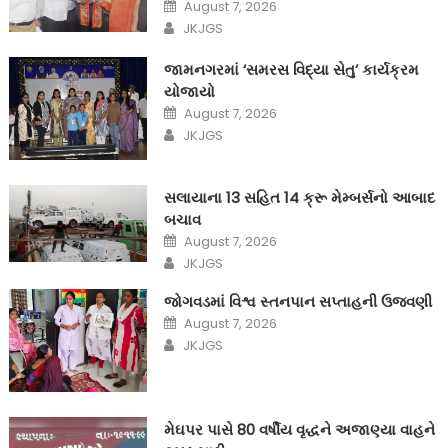
Posted
August 7, 2026
on
Author
JKJGS
જામનગરમાં ‘સમરસ વિદ્યા સેતુ’ કાર્યક્રમ
યોજાયો
Posted
August 7, 2026
on
Author
JKJGS
સલાયાના 13 સહિત 14 ક્રૂ મેમ્બર્સનો આબાદ
બચાવ‎
Posted
August 7, 2026
on
Author
JKJGS
જોગવડમાં વિશ્વ સ્તનપાન સપ્તાહની ઉજવણી
Posted
August 7, 2026
on
Author
JKJGS
મેઘપર પાસે 80 વર્ષીય વૃદ્ધને અજાણ્યા વાહને