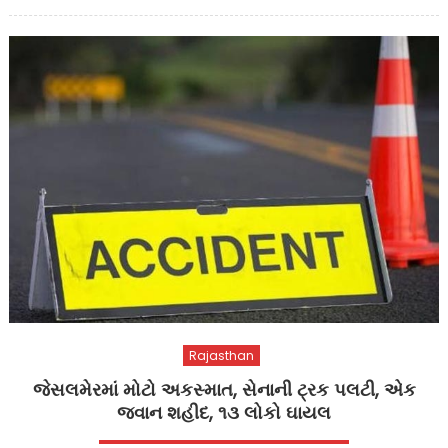
on
Rajasthan
જેસલમેરમાં મોટો અકસ્માત, સેનાની ટ્રક પલટી, એક
જવાન શહીદ, ૧૩ લોકો ઘાયલ