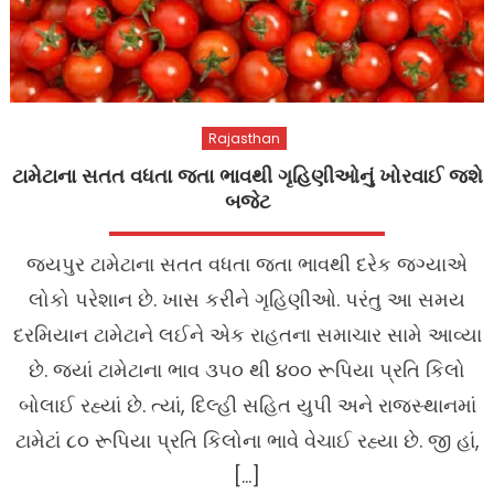
Rajasthan
ટામેટાના સતત વધતા જતા ભાવથી ગૃહિણીઓનું ખોરવાઈ જશે
બજેટ
જયપુર ટામેટાના સતત વધતા જતા ભાવથી દરેક જગ્યાએ
લોકો પરેશાન છે. ખાસ કરીને ગૃહિણીઓ. પરંતુ આ સમય
દરમિયાન ટામેટાને લઈને એક રાહતના સમાચાર સામે આવ્યા
છે. જ્યાં ટામેટાના ભાવ ૩૫૦ થી ૪૦૦ રૂપિયા પ્રતિ કિલો
બોલાઈ રહ્યાં છે. ત્યાં, દિલ્હી સહિત યુપી અને રાજસ્થાનમાં
ટામેટાં ૮૦ રૂપિયા પ્રતિ કિલોના ભાવે વેચાઈ રહ્યા છે. જી હાં,
[…]