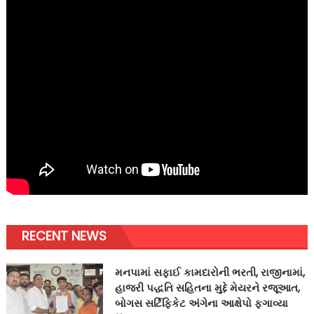
RECENT NEWS
મનપામાં સફાઈ કામદારોની ભરતી, રાજીનામાં,
હાજરી પદ્ધતિ સહિતના મુદ્દે મેયરને રજૂઆત,
બોગસ સર્ટિફિકેટ અંગેના આક્ષેપો ફગાવ્યા