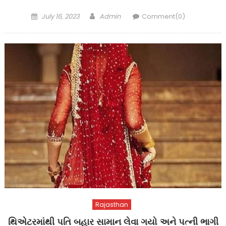
Posted
Author
July 16, 2023
Admin
Comment(0)
on
Rajasthan
થિએટરમાંથી પતિ બહાર સામાન લેવા ગયો અને પત્ની ભાગી