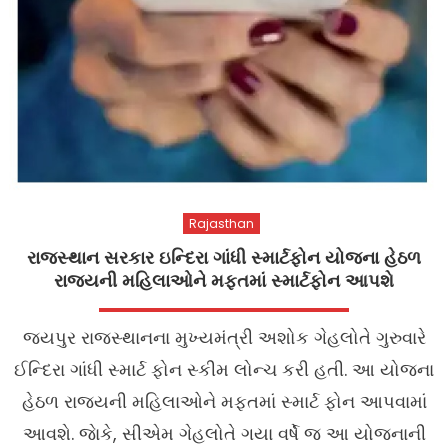
Rajasthan
રાજસ્થાન સરકાર ઇન્દિરા ગાંધી સ્માર્ટફોન યોજના હેઠળ
રાજ્યની મહિલાઓને મફતમાં સ્માર્ટફોન આપશે
જયપુર રાજસ્થાનના મુખ્યમંત્રી અશોક ગેહલોતે ગુરુવારે
ઈન્દિરા ગાંધી સ્માર્ટ ફોન સ્કીમ લોન્ચ કરી હતી. આ યોજના
હેઠળ રાજ્યની મહિલાઓને મફતમાં સ્માર્ટ ફોન આપવામાં
આવશે. જાેકે, સીએમ ગેહલોતે ગયા વર્ષે જ આ યોજનાની