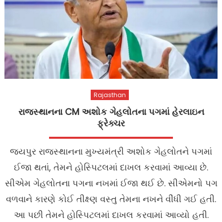
Rajasthan
રાજસ્થાનના CM અશોક ગેહલોતના પગમાં હેરલાઇન
ફ્રેક્ચર
જયપુર રાજસ્થાનના મુખ્યમંત્રી અશોક ગેહલોતને પગમાં
ઈજા થતાં, તેમને હોસ્પિટલમાં દાખલ કરવામાં આવ્યા છે.
સીએમ ગેહલોતના પગના નખમાં ઈજા થઈ છે. સીએમનો પગ
વળવાને કારણે કોઈ તીક્ષ્ણ વસ્તુ તેમના નખને વીંધી ગઈ હતી.
આ પછી તેમને હોસ્પિટલમાં દાખલ કરવામાં આવ્યો હતી.