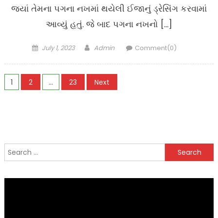
જ્યાં તેમના પગના નખમાં થયેલી ઈજાનું ડ્રેસિંગ કરવામાં
આવ્યું હતું. જે બાદ પગના નખનો […]
Posted
Author
July 1, 2023
Admin
Comment(0)
on
Posts
1
2
…
23
Next
navigation
Search
for: