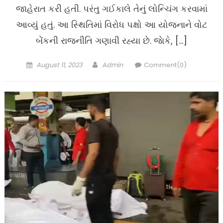
જાહેરાત કરી હતી. પરંતુ ગઈકાલે તેનું લોન્ચિંગ કરવામાં
આવ્યું હતું. આ સ્થિતિમાં વિરોધ પક્ષો આ યોજનાને વોટ
બેંકની રાજનીતિ ગણાવી રહ્યા છે. જાેકે, […]
Posted
Author
August 11, 2023
Admin
Comment(0)
on