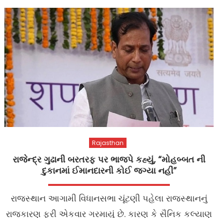
Rajasthan
રાજેન્દ્ર ગુઢાની બરતરફ પર ભાજપે કહ્યું, “મોહબ્બત ની
દુકાનમાં ઈમાનદારની કોઈ જગ્યા નહીં”
રાજસ્થાન આગામી વિધાનસભા ચૂંટણી પહેલા રાજસ્થાનનું
રાજકારણ ફરી એકવાર ગરમાયું છે. કારણ કે સૈનિક કલ્યાણ