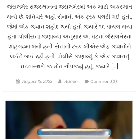
જેસલમેર રાજસ્થાનના જેસલમેરમાં એક મોટો અકસ્માત
થયો છે. શનિવારે અહીં સેનાની એક ટ્રક પલટી ગઈ હતી,
જેમાં એક જવાન શહીદ થયો હતો જ્યારે ૧૬ ઘાયલ થયા
હતા. પોલીસના જણાવ્યા અનુસાર આ ઘટના જેસલમેરના
શાહગઢમાં બની હતી. સેનાની ટ્રક બીએસએફ જવાનોને
લઈને જઈ રહી હતી. પોલીસે જણાવ્યું કે એક જવાનનું
ઘટનાસ્થળે જ મોત નીપજ્યું હતું, જ્યારે […]
Posted
Author
August 13, 2023
Admin
Comment(0)
on