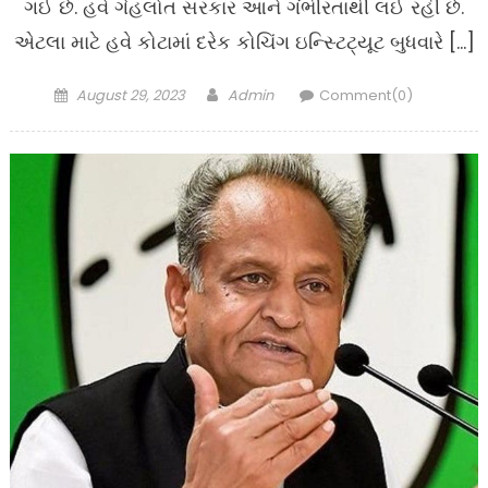
ગઈ છે. હવે ગેહલોત સરકાર આને ગંભીરતાથી લઈ રહી છે.
એટલા માટે હવે કોટામાં દરેક કોચિંગ ઇન્સ્ટિટ્યૂટ બુધવારે […]
Posted
Author
August 29, 2023
Admin
Comment(0)
on