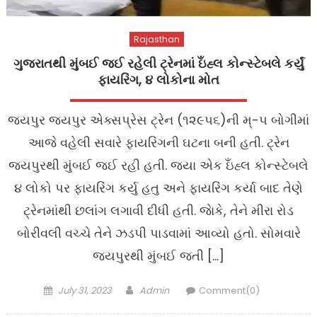
Rajasthan
ગુજરાતથી મુંબઈ જઈ રહેલી ટ્રેનમાં ઇઁહ્લ કોન્સ્ટેબલે કર્યું
ફાયરિંગ, ૪ લોકોના મોત
જયપુર જયપુર એક્સપ્રેસ ટ્રેન (૧૨૯૫૬)ની મ્-૫ બોગીમાં
આજે વહેલી સવારે ફાયરિંગની ઘટના બની હતી. ટ્રેન
જયપુરથી મુંબઈ જઈ રહી હતી. જ્યા એક ઇઁહ્લ કોન્સ્ટેબલે
૪ લોકો પર ફાયરિંગ કર્યુ હતુ અને ફાયરિંગ કર્યા બાદ તેણે
ટ્રેનમાંથી છલાંગ લગાવી દીધી હતી. જાેકે, તેને મીરા રોડ
બોરીવલી વચ્ચે તેને ઝડપી પાડવામાં આવ્યો હતો. સોમવારે
જયપુરથી મુંબઈ જતી […]
Posted
Author
July 31, 2023
Admin
Comment(0)
on