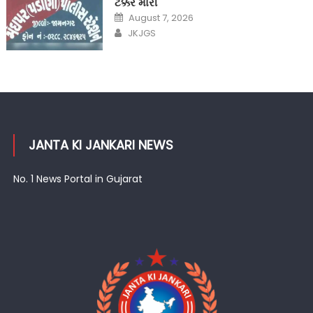
ટક્કર મારી
Posted
August 7, 2026
on
Author
JKJGS
JANTA KI JANKARI NEWS
No. 1 News Portal in Gujarat