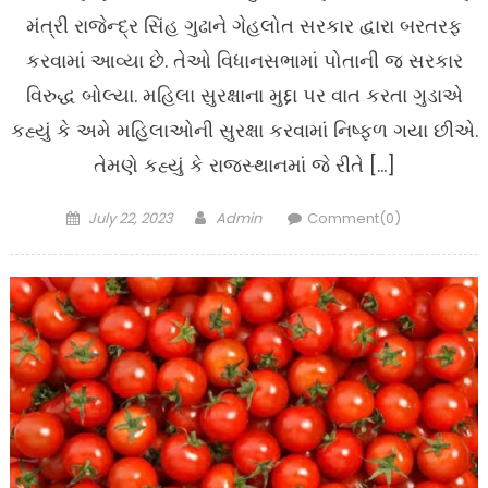
મંત્રી રાજેન્દ્ર સિંહ ગુઢાને ગેહલોત સરકાર દ્વારા બરતરફ
કરવામાં આવ્યા છે. તેઓ વિધાનસભામાં પોતાની જ સરકાર
વિરુદ્ધ બોલ્યા. મહિલા સુરક્ષાના મુદ્દા પર વાત કરતા ગુડાએ
કહ્યું કે અમે મહિલાઓની સુરક્ષા કરવામાં નિષ્ફળ ગયા છીએ.
તેમણે કહ્યું કે રાજસ્થાનમાં જે રીતે […]
Posted
Author
July 22, 2023
Admin
Comment(0)
on