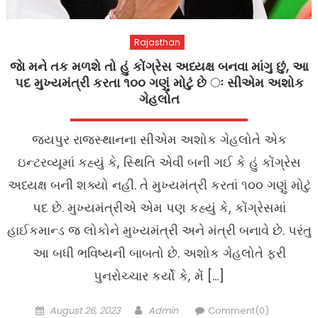
Rajasthan
જાે મને તક મળશે તો હું કોંગ્રેસ અધ્યક્ષ બનવા માંગુ છું, આ
પદ મુખ્યમંત્રી કરતા ૧૦૦ ગણું મોટું છે ઃ સીએમ અશોક
ગેહલોત
જયપુર રાજસ્થાનના સીએમ અશોક ગેહલોતે એક
ઇન્ટરવ્યૂમાં કહ્યું કે, સ્થિતિ એવી બની ગઈ કે હું કોંગ્રેસ
અધ્યક્ષ બની શક્યો નહીં. તે મુખ્યમંત્રી કરતાં ૧૦૦ ગણું મોટું
પદ છે. મુખ્યમંત્રીએ એમ પણ કહ્યું કે, કોંગ્રેસમાં
હાઈકમાન્ડ જ લોકોને મુખ્યમંત્રી અને મંત્રી બનાવે છે. પરંતુ
આ બધી ભવિષ્યની બાબતો છે. અશોક ગેહલોતે ફરી
પુનરોચ્ચાર કર્યો કે, મેં […]
Posted
Author
August 26, 2023
Admin
Comment(0)