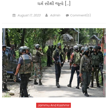
ધર્મ સૌથી જૂનો […]
Posted
Author
August 17, 2023
Admin
Comment(0)
on
Jammu And Kashmir