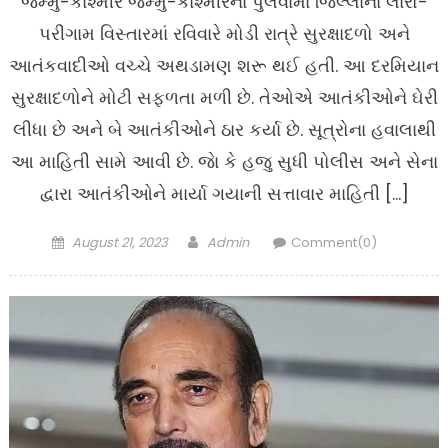
જમ્મુ-કાશ્મીર જમ્મુ-કાશ્મીરના પુલવામા જિલ્લાના લારો-
પરીગામ વિસ્તારમાં રવિવારે મોડી રાત્રે સુરક્ષાદળો અને
આતંકવાદીઓ વચ્ચે અથડામણ શરૂ થઈ હતી. આ દરમિયાન
સુરક્ષાદળોને મોટી સફળતા મળી છે. તેઓએ આતંકીઓને ઘેરી
લીધા છે અને બે આતંકીઓને ઠાર કર્યા છે. સૂત્રોના હવાલાથી
આ માહિતી સામે આવી છે. જાે કે હજુ સુધી પોલીસ અને સેના
દ્વારા આતંકીઓને માર્યા ગયાની સત્તાવાર માહિતી […]
Posted
Author
August 21, 2023
Admin
Comment(0)
on