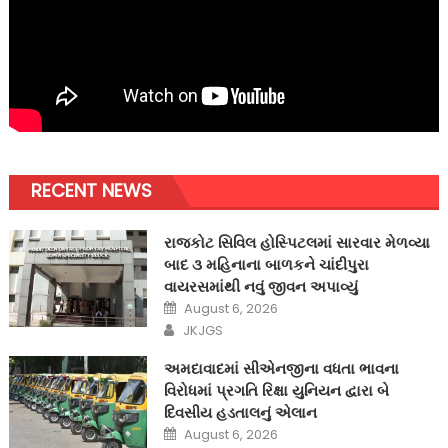
RECENT NEWS
રાજકોટ સિવિલ હોસ્પિટલમાં સારવાર મેળવ્યા
બાદ ૩ મહિનાના બાળકને ચાંદીપુરા
વાયરસમાંથી નવું જીવન અપાવ્યું
Posted
August 6, 2026
on
Author
JKJGS
અમદાવાદમાં સીએનજીના વધતા ભાવના
વિરોધમાં પ્રગતિ રિક્ષા યુનિયન દ્વારા બે
દિવસીય હડતાલનું એલાન
Posted
August 6, 2026
on