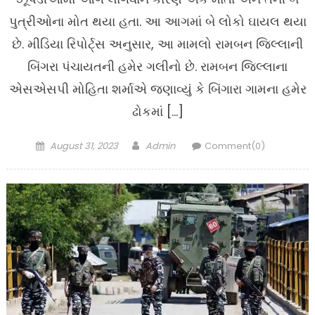
પુત્રીઓના મોત થયા હતા. આ આગમાં બે લોકો ઘાયલ થયા
છે. મીડિયા રિપોર્ટ્‌સ અનુસાર, આ મામલો રામબન જિલ્લાની
બિંગરા પંચાયતની હમેર ગલીનો છે. રામબન જિલ્લાના
એસએસપી મોહિતા શર્માએ જણાવ્યું કે બિંગારા ગામના હમેર
ઢોકમાં […]
Posted
Author
August 31, 2023
Admin
Comment(0)
on