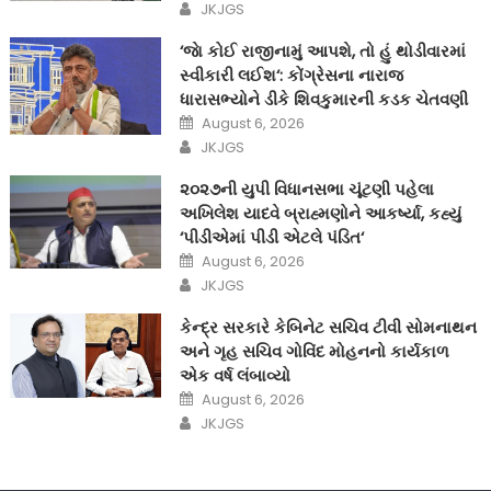
Author
JKJGS
‘જાે કોઈ રાજીનામું આપશે, તો હું થોડીવારમાં
સ્વીકારી લઈશ‘: કોંગ્રેસના નારાજ
ધારાસભ્યોને ડીકે શિવકુમારની કડક ચેતવણી
Posted
August 6, 2026
on
Author
JKJGS
૨૦૨૭ની યુપી વિધાનસભા ચૂંટણી પહેલા
અખિલેશ યાદવે બ્રાહ્મણોને આકર્ષ્યા, કહ્યું
‘પીડીએમાં પીડી એટલે પંડિત‘
Posted
August 6, 2026
on
Author
JKJGS
કેન્દ્ર સરકારે કેબિનેટ સચિવ ટીવી સોમનાથન
અને ગૃહ સચિવ ગોવિંદ મોહનનો કાર્યકાળ
એક વર્ષ લંબાવ્યો
Posted
August 6, 2026
on
Author
JKJGS