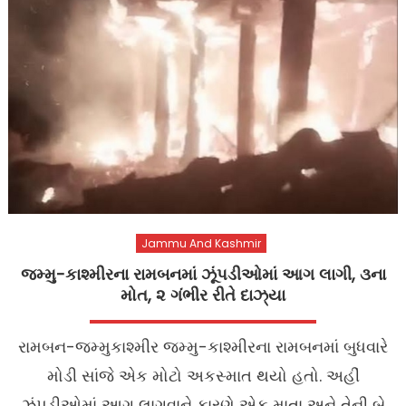
Jammu And Kashmir
જમ્મુ-કાશ્મીરના રામબનમાં ઝૂંપડીઓમાં આગ લાગી, ૩ના
મોત, ૨ ગંભીર રીતે દાઝ્‌યા
રામબન-જમ્મુકાશ્મીર જમ્મુ-કાશ્મીરના રામબનમાં બુધવારે
મોડી સાંજે એક મોટો અકસ્માત થયો હતો. અહીં
ઝૂંપડીઓમાં આગ લાગવાને કારણે એક માતા અને તેની બે