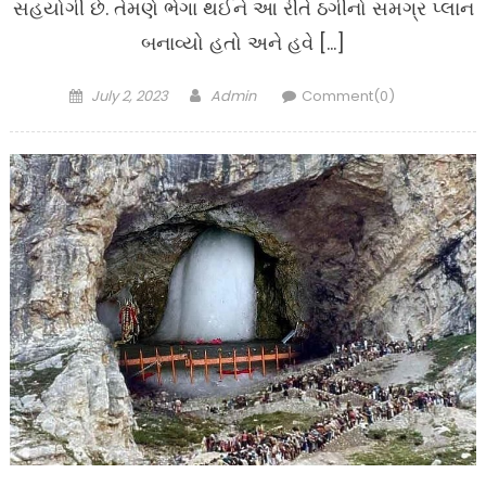
સહયોગી છે. તેમણે ભેગા થઈને આ રીતે ઠગીનો સમગ્ર પ્લાન
બનાવ્યો હતો અને હવે […]
Posted
Author
July 2, 2023
Admin
Comment(0)
on