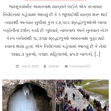
જમ્મુકાશ્મીર અમરનાથ યાત્રાને લઈને એક સત્તાવાર
નિવેદનમાં કહેવામાં આવ્યું છે કે ૧ જુલાઈથી યાત્રા શરૂ થઈ
ત્યારથી અત્યાર સુધીમાં કુલ ૬૭,૫૬૬ શ્રદ્ધાળુઓએ બાબા
બર્ફાનીના દર્શન કર્યા છે. બુધવારે, બાલતાલ અને નુનવાન બેઝ
કેમ્પ બંનેમાંથી ૧૮,૩૫૪ શ્રદ્ધાળુઓ અમરનાથ ગુફા માટે
રવાના થયા હતા. એક નિવેદનમાં કહેવામાં આવ્યું છે કે તેમાં
૧૨૪૮૩ પુરૂષો, ૫૧૪૬ મહિલાઓ, ૪૫૭ બાળકો, […]
Posted
Author
July 6, 2023
Admin
Comment(0)
on