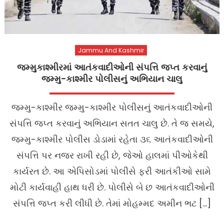
Jammu And Kashmir
જમ્મુકાશ્મીરમાં આતંકવાદીઓની સંપત્તિ જપ્ત કરવાનું
જમ્મુ-કાશ્મીર પોલીસનું અભિયાન ચાલુ
જમ્મુ-કાશ્મીર જમ્મુ-કાશ્મીર પોલીસનું આતંકવાદીઓની
સંપત્તિ જપ્ત કરવાનું અભિયાન સતત ચાલુ છે. તે જ સમયે,
જમ્મુ-કાશ્મીર પોલીસ ડોડામાં રહેતા ૩૬ આતંકવાદીઓની
સંપત્તિ પર નજર રાખી રહી છે, જેઓ હાલમાં પીઓકેથી
કાર્યરત છે. આ એપિસોડમાં પોલીસે ફરી આતંકીઓ સામે
મોટી કાર્યવાહી હાથ ધરી છે. પોલીસે બે છ આતંકવાદીઓની
સંપત્તિ જપ્ત કરી લીધી છે. તેમાં મોહમ્મદ અમીન ભટ […]