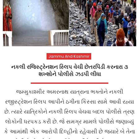
Jammu And Kashmir
નકલી રજિસ્ટ્રેનશન સ્લિપ વેચી છેતરપિંડી કરનારા ૩
શખ્શોને પોલીસે ઝડપી લીધા
જમ્મુકાશ્મીર અમરનાથ યાત્રાના ભક્તોને નકલી
રજીસ્ટ્રેશન સ્લિપ આપીને ઠગીના કિસ્સા સામે આવી રહ્યા
છે. ત્યારે યાત્રિકોને નકલી સ્લિપ વેચવા બદલ પોલીસે ત્રણ
લોકોની ધરપકડ કરી છે. જે સમગ્ર મામલે પોલીસે જણાવ્યું
કે આમાંથી એક આરોપી દિલ્હીનો રહેવાસી છે જ્યારે બે તેના