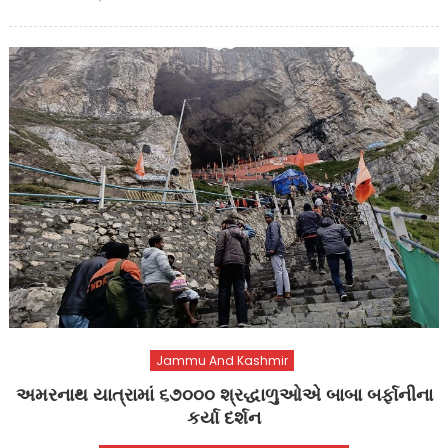
on
Jammu And Kashmir
અમરનાથ યાત્રામાં ૬૭૦૦૦ શ્રદ્ધાળુઓએ બાબા બર્ફાનીના
કર્યા દર્શન