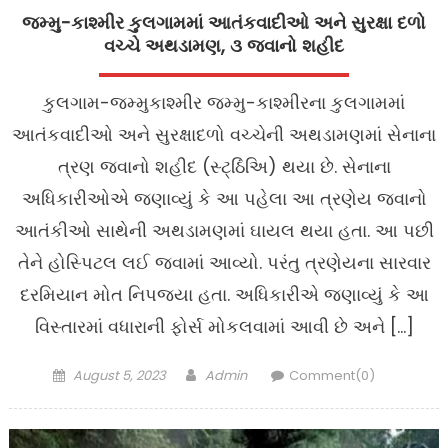
જમ્મુ-કાશ્મીર કુલગામમાં આતંકવાદીઓ અને સુરક્ષા દળો
વચ્ચે અથડામણ, ૩ જવાનો શહીદ
કુલગામ-જમ્મુકાશ્મીર જમ્મુ-કાશ્મીરના કુલગામમાં
આતંકવાદીઓ અને સુરક્ષાદળો વચ્ચેની અથડામણમાં સેનાના
ત્રણ જવાનો શહીદ (સ્ટ્ઠિંઅિ) થયા છે. સેનાના
અધિકારીઓએ જણાવ્યું કે આ પહેલા આ ત્રણેય જવાનો
આતંકીઓ સાથેની અથડામણમાં ઘાયલ થયા હતા. આ પછી
તેને હોસ્પિટલ લઈ જવામાં આવ્યો. પરંતુ ત્રણેયના સારવાર
દરમિયાન મોત નિપજ્યા હતા. અધિકારીએ જણાવ્યું કે આ
વિસ્તારમાં વધારાની ફોર્સ મોકલવામાં આવી છે અને […]
Posted
Author
August 5, 2023
Admin
Comment(0)
on