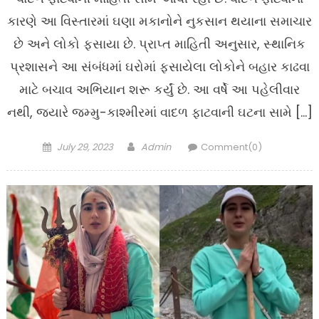
કારણે આ વિસ્તારમાં ઘણા મકાનોને નુકસાન થયાના સમાચાર
છે અને લોકો ફસાયા છે. પ્રાપ્ત માહિતી અનુસાર, સ્થાનિક
પ્રશાસને આ સંબંધમાં ઘરોમાં ફસાયેલા લોકોને બહાર કાઢવા
માટે બચાવ અભિયાન શરૂ કર્યું છે. આ વર્ષે આ પહેલીવાર
નથી, જ્યારે જમ્મુ-કાશ્મીરમાં વાદળ ફાટવાની ઘટના સામે […]
Posted
Author
July 29, 2023
Admin
Comment(0)
on