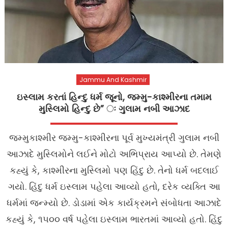
Jammu And Kashmir
ઇસ્લામ કરતાં હિન્દુ ધર્મ જૂનો, જમ્મુ-કાશ્મીરના તમામ
મુસ્લિમો હિન્દુ છે” ઃ ગુલામ નબી આઝાદ
જમ્મુકાશ્મીર જમ્મુ-કાશ્મીરના પૂર્વ મુખ્યમંત્રી ગુલામ નબી
આઝાદે મુસ્લિમોને લઈને મોટો અભિપ્રાય આપ્યો છે. તેમણે
કહ્યું કે, કાશ્મીરના મુસ્લિમો પણ હિંદુ છે. તેનો ધર્મ બદલાઈ
ગયો. હિંદુ ધર્મ ઇસ્લામ પહેલા આવ્યો હતો, દરેક વ્યક્તિ આ
ધર્મમાં જન્મ્યો છે. ડોડામાં એક કાર્યક્રમને સંબોધતા આઝાદે
કહ્યું કે, ૧૫૦૦ વર્ષ પહેલા ઇસ્લામ ભારતમાં આવ્યો હતો. હિંદુ