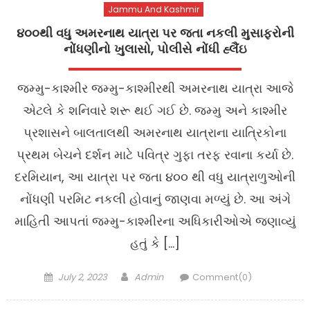
Jammu And Kashmir
૪૦૦થી વધુ અમરનાથ યાત્રા પર જતા નકલી મુસાફરોની
નોંધણીનો ખુલાસો, પોલીસે નોંધી હ્લૈંઇ
જમ્મુ-કાશ્મીર જમ્મુ-કાશ્મીરથી અમરનાથ યાત્રા આજે
એટલે કે શનિવારે શરૂ થઈ ગઈ છે. જમ્મુ અને કાશ્મીર
પ્રશાસને બાલતાલથી અમરનાથ યાત્રાના યાત્રિકોના
પ્રથમ બેચને દર્શન માટે પવિત્ર ગુફા તરફ રવાના કર્યા છે.
દરમિયાન, આ યાત્રા પર જતા ૪૦૦ થી વધુ યાત્રાળુઓની
નોંધણી પરમિટ નકલી હોવાનું જાણવા મળ્યું છે. આ અંગે
માહિતી આપતાં જમ્મુ-કાશ્મીરના અધિકારીઓએ જણાવ્યું
હતું કે […]
Posted
Author
July 2, 2023
Admin
Comment(0)
on