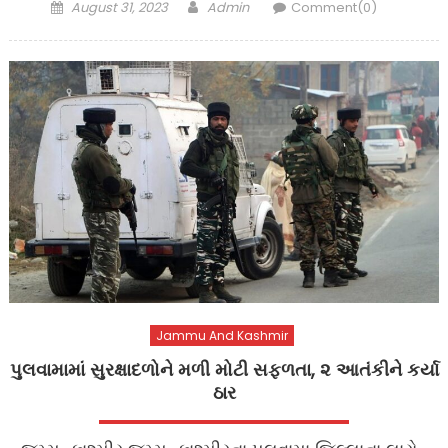
Posted
Author
August 31, 2023
Admin
Comment(0)
on
Jammu And Kashmir
પુલવામામાં સુરક્ષાદળોને મળી મોટી સફળતા, ૨ આતંકીને કર્યા
ઠાર