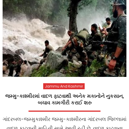
Jammu And Kashmir
જમ્મુ-કાશ્મીરમાં વાદળ ફાટવાથી અનેક મકાનોને નુકસાન,
બચાવ કામગીરી કરાઈ શરુ
ગાંદરબલ-જમ્મુકાશ્મીર જમ્મુ-કાશ્મીરના ગાંદરબલ જિલ્લામાં
વાદળ ફાટવાની માહિતી સામે આવી રહી છે. વાદળ ફાટવાના