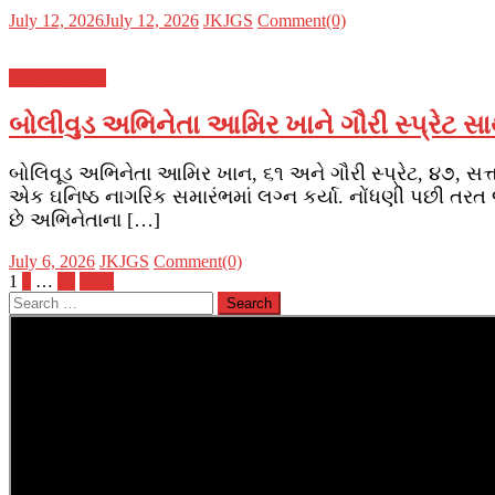
Posted
Author
July 12, 2026
July 12, 2026
JKJGS
Comment(0)
on
Entertainment
બોલીવુડ અભિનેતા આમિર ખાને ગૌરી સ્પ્રેટ સાથ
બોલિવૂડ અભિનેતા આમિર ખાન, ૬૧ અને ગૌરી સ્પ્રેટ, ૪૭, સત્
એક ઘનિષ્ઠ નાગરિક સમારંભમાં લગ્ન કર્યા. નોંધણી પછી તર
છે અભિનેતાના […]
Posted
Author
July 6, 2026
JKJGS
Comment(0)
on
Posts
1
2
…
87
Next
Search
navigation
for: