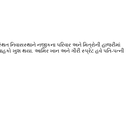
સ્થિત નિવાસસ્થાને નજીકના પરિવાર અને મિત્રોની હાજરીમાં
હકો ખુશ થયા. આમિર ખાન અને ગૌરી સ્પ્રેટ હવે પતિ-પત્ની