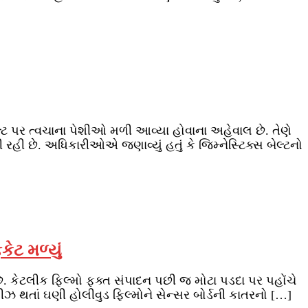
ક બેલ્ટ પર ત્વચાના પેશીઓ મળી આવ્યા હોવાના અહેવાલ છે. તેણે
 રહી છે. અધિકારીઓએ જણાવ્યું હતું કે જિમ્નેસ્ટિક્સ બેલ્ટનો
ેટ મળ્યું
 છે. કેટલીક ફિલ્મો ફક્ત સંપાદન પછી જ મોટા પડદા પર પહોંચે
લીઝ થતાં ઘણી હોલીવુડ ફિલ્મોને સેન્સર બોર્ડની કાતરનો […]