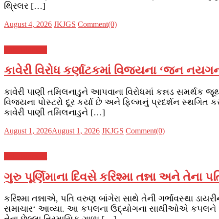
થ્રિલર […]
Posted
Author
August 4, 2026
JKJGS
Comment(0)
on
Entertainment
કાવેરી વિરોધ કર્ણાટકમાં વિજયના ‘જન નયગન‘
કાવેરી પાણી તમિલનાડુને આપવાના વિરોધમાં કન્નડ સમર્થક 
વિજયના પોસ્ટરો દૂર કર્યા છે અને ફિલ્મનું પ્રદર્શન સ્થગિત
કાવેરી પાણી તમિલનાડુને […]
Posted
Author
August 1, 2026
August 1, 2026
JKJGS
Comment(0)
on
Entertainment
ગુરુ પૂર્ણિમાના દિવસે કરિશ્મા તન્ના અને તેના પત
કરિશ્મા તન્નાએ, પતિ વરુણ બાંગેરા સાથે તેની ગર્ભાવસ્થા ડાયર
સમાચાર‘ આવ્યા. આ કપલના ઉદ્યોગના સાથીઓએ કપલને અભિનંદન 
તેના છેલ્લા ત્રિમાસિક ગાળા […]