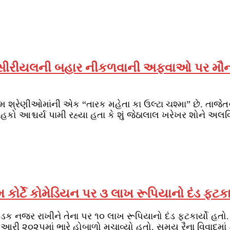
’ સીરીયલની બહાર નીકળવાની અફવાઓ પર મૌન તો
શ્રેણીઓમાંની એક “તારક મહેતા કા ઉલ્ટા ચશ્મા” છે. તાજેત
આશ્ચર્ય પામી રહ્યા હતા કે શું જેઠાલાલ ખરેખર શોને અલવિ
 કોર્ટે કોમેડિયન પર ૩ લાખ રૂપિયાનો દંડ ફટકાર
ડક નજર રાખીને તેના પર ૧૦ લાખ રૂપિયાનો દંડ ફટકાર્યો હતો
આરી ૨૦૨૫માં ભારે હોબાળો મચાવ્યો હતો. સમય રૈના વિવાદમાં કો