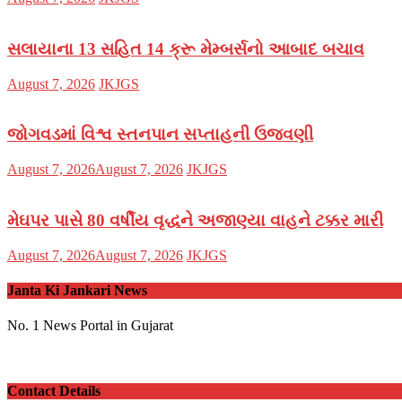
on
સલાયાના 13 સહિત 14 ક્રૂ મેમ્બર્સનો આબાદ બચાવ‎
Posted
Author
August 7, 2026
JKJGS
on
જોગવડમાં વિશ્વ સ્તનપાન સપ્તાહની ઉજવણી
Posted
Author
August 7, 2026
August 7, 2026
JKJGS
on
મેઘપર પાસે 80 વર્ષીય વૃદ્ધને અજાણ્યા વાહને ટક્કર મારી
Posted
Author
August 7, 2026
August 7, 2026
JKJGS
on
Janta Ki Jankari News
No. 1 News Portal in Gujarat
Contact Details