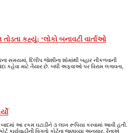
ડતા કહ્યું; ‘લોકો બનાવટી વાર્તાઓ
રના સમયમાં, દિલીપ જાેશીના શોમાંથી બહાર નીકળવાની
દા કહેવા માટે તૈયાર છે. બધી અફવાઓ પર વિરામ લગાવતા,
્યો
. બાદમાં આ રકમ ઘટાડીને ૩ લાખ રૂપિયા કરવામાં આવી હતી.
ર્ટ કાર્યવાહીની વિગતો કોર્ટના જણાવ્યા અનુસાર, રૈનાએ