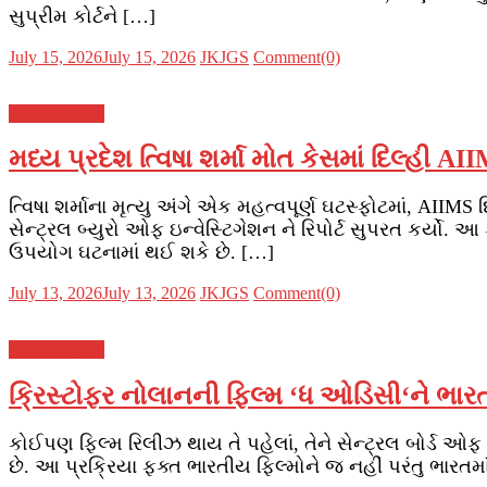
સુપ્રીમ કોર્ટને […]
Posted
Author
July 15, 2026
July 15, 2026
JKJGS
Comment(0)
on
Entertainment
મધ્ય પ્રદેશ ત્વિષા શર્મા મોત કેસમાં દિલ્હી A
ત્વિષા શર્માના મૃત્યુ અંગે એક મહત્વપૂર્ણ ઘટસ્ફોટમાં, AIIMS
સેન્ટ્રલ બ્યુરો ઓફ ઇન્વેસ્ટિગેશન ને રિપોર્ટ સુપરત કર્યો.
ઉપયોગ ઘટનામાં થઈ શકે છે. […]
Posted
Author
July 13, 2026
July 13, 2026
JKJGS
Comment(0)
on
Entertainment
ક્રિસ્ટોફર નોલાનની ફિલ્મ ‘ધ ઓડિસી‘ને ભારત
કોઈપણ ફિલ્મ રિલીઝ થાય તે પહેલાં, તેને સેન્ટ્રલ બોર્ડ ઓફ ફ
છે. આ પ્રક્રિયા ફક્ત ભારતીય ફિલ્મોને જ નહીં પરંતુ ભારતમા