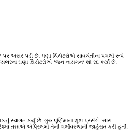
‘ પર અસર પડી છે. ઘણા થિયેટરોએ સાવચેતીના પગલાં રૂપે
ે રાજ્યભરના ઘણા થિયેટરોએ ‘જન નાયગન‘ શો રદ કર્યા છે.
સ્વાગત કર્યું છે. ગુરુ પૂર્ણિમાના શુભ પ્રસંગે ‘સારા
ા તન્નાએ એપ્રિલમાં તેની ગર્ભાવસ્થાની જાહેરાત કરી હતી.