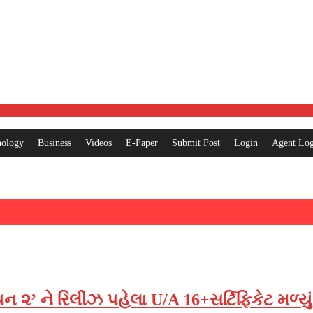
nology
Business
Videos
E-Paper
Submit Post
Login
Agent Log
 ૨’ ને રિલીઝ પહેલા U/A 16+સર્ટિફિકેટ મળ્યું