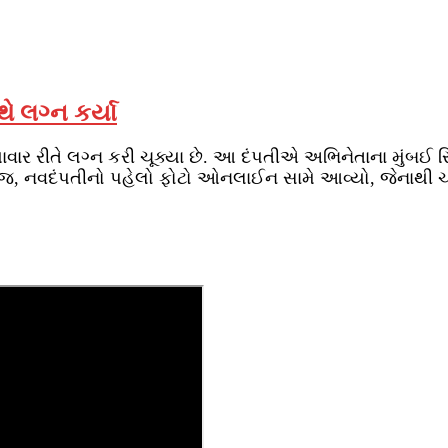
ે લગ્ન કર્યા
તાવાર રીતે લગ્ન કરી ચૂક્યા છે. આ દંપતીએ અભિનેતાના મુંબઈ 
ત જ, નવદંપતીનો પહેલો ફોટો ઓનલાઈન સામે આવ્યો, જેનાથી ચા