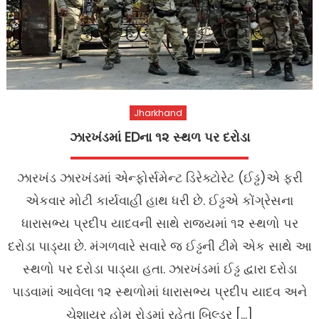
Jharkhand
ઝારખંડમાં EDના ૧૨ સ્થળ પર દરોડા
ઝારખંડ ઝારખંડમાં એન્ફોર્સમેન્ટ ડિરેક્ટોરેટ (ઈડ્ઢ)એ ફરી
એકવાર મોટી કાર્યવાહી હાથ ધરી છે. ઈડ્ઢએ કોંગ્રેસના
ધારાસભ્ય પ્રદીપ યાદવની સાથે રાજ્યમાં ૧૨ સ્થળો પર
દરોડા પાડ્યા છે. મંગળવારે સવારે જ ઈડ્ઢની ટીમે એક સાથે આ
સ્થળો પર દરોડા પાડ્યા હતા. ઝારખંડમાં ઈડ્ઢ દ્વારા દરોડા
પાડવામાં આવેલા ૧૨ સ્થળોમાં ધારાસભ્ય પ્રદીપ યાદવ અને
ચેશાયર હોમ રોડમાં રહેતા બિલ્ડર […]