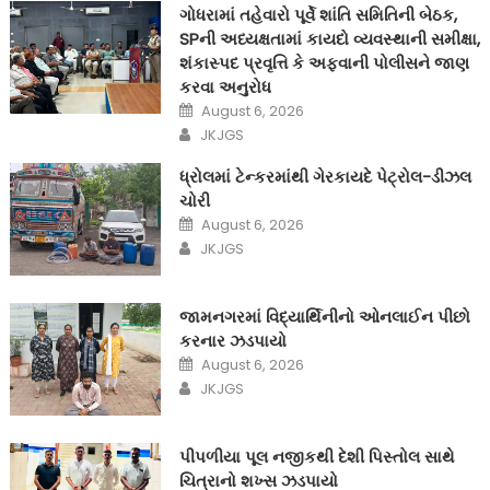
ગોધરામાં તહેવારો પૂર્વે શાંતિ સમિતિની બેઠક,
SPની અધ્યક્ષતામાં કાયદો વ્યવસ્થાની સમીક્ષા,
શંકાસ્પદ પ્રવૃત્તિ કે અફવાની પોલીસને જાણ
કરવા અનુરોધ
Posted
August 6, 2026
on
Author
JKJGS
ધ્રોલમાં ટેન્કરમાંથી ગેરકાયદે પેટ્રોલ-ડીઝલ
ચોરી
Posted
August 6, 2026
on
Author
JKJGS
જામનગરમાં વિદ્યાર્થિનીનો ઓનલાઈન પીછો
કરનાર ઝડપાયો
Posted
August 6, 2026
on
Author
JKJGS
પીપળીયા પૂલ નજીકથી દેશી પિસ્તોલ સાથે
ચિત્રાનો શખ્સ ઝડપાયો