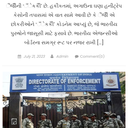
ૈંજીૈંની ‘ઁેકકૈી’ છે. હકીકતમાં, અગાઉના ઘણા હનીટ્રેપ
કેસોની તપાસમાં એ વાત સામે આવી છે કે ૈંજીૈં એ
છોકરીઓને ‘ઁેકકૈી’ કોડનેમ આપ્યું છે, જે ભારતીય
પુરુષોને જાસૂસી માટે ફસાવે છે. ભારતીય એજન્સીઓ
બોર્ડરના સમગ્ર રૂટ પર નજર રાખી […]
Posted
Author
July 21, 2023
Admin
Comment(0)
on