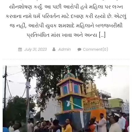
યૌનશોષણ કર્યું. આ પછી આરોપી હવે મહિલા પર લગ્ન
કરવાના નામે ધર્મ પરિવર્તન માટે દબાણ કરી રહ્યો છે. એટલું
જ નહીં, આરોપી યુવક શમશાદે મહિલાને બળજબરીથી
પ્રતિબંધિત માંસ ખાવા અને અન્ય […]
Posted
Author
July 31, 2023
Admin
Comment(0)
on