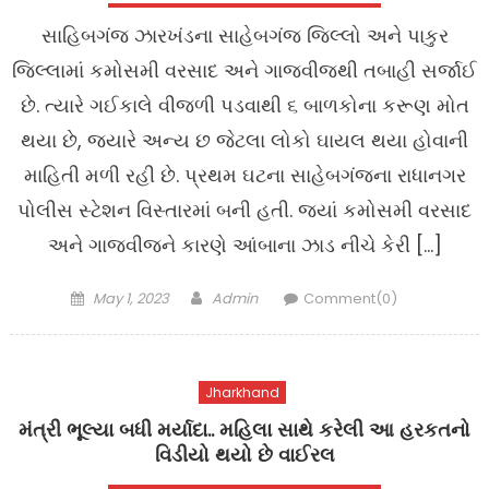
સાહિબગંજ ઝારખંડના સાહેબગંજ જિલ્લો અને પાકુર
જિલ્લામાં કમોસમી વરસાદ અને ગાજવીજથી તબાહી સર્જાઈ
છે. ત્યારે ગઈકાલે વીજળી પડવાથી ૬ બાળકોના કરૂણ મોત
થયા છે, જ્યારે અન્ય છ જેટલા લોકો ઘાયલ થયા હોવાની
માહિતી મળી રહી છે. પ્રથમ ઘટના સાહેબગંજના રાધાનગર
પોલીસ સ્ટેશન વિસ્તારમાં બની હતી. જ્યાં કમોસમી વરસાદ
અને ગાજવીજને કારણે આંબાના ઝાડ નીચે કેરી […]
Posted
Author
May 1, 2023
Admin
Comment(0)
on
Jharkhand
મંત્રી ભૂલ્યા બધી મર્યાદા.. મહિલા સાથે કરેલી આ હરકતનો
વિડીયો થયો છે વાઈરલ