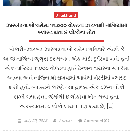
Jharkhand
ઝારખંડના બોકારોમાં ૧૧,૦૦૦ વોલ્ટના ઝટકાથી તાજિયામાં
બ્લાસ્ટ થતા ૪ લોકોના મોત
બોકારો-ઝારખંડ ઝારખંડના બોકારોમાં શનિવારે એટલે કે
આજે તાજિયા જુલૂસ દરમિયાન એક મોટી દુર્ઘટના બની હતી.
એક તાજિયા ૧૧૦૦૦ વોલ્ટના હાઈ ટેન્શન વાયરના સંપર્કમાં
આવ્યા અને તાજિયામાં રાખવામાં આવેલી બેટરીમાં બ્લાસ્ટ
થયો હતો. બ્લાસ્ટને કારણે ત્યાં હાજર એક ડઝન લોકો
દાઝી ગયા હતા, જેમાંથી ૪ લોકોના મોત થયા હતા.
અકસ્માતમાં ૮ લોકો ઘાયલ પણ થયા છે, […]
Posted
Author
July 29, 2023
Admin
Comment(0)
on