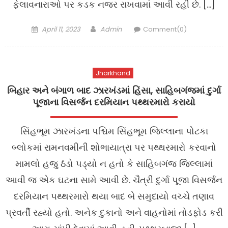
ફેલાવનારાઓ પર કડક નજર રાખવામાં આવી રહી છે. […]
Posted
Author
April 11, 2023
Admin
Comment(0)
on
Jharkhand
બિહાર અને બંગાળ બાદ ઝારખંડમાં હિંસા, સાહિબગંજમાં દુર્ગા
પૂજાના વિસર્જન દરમિયાન પથ્થરમારો કરાયો
સિંહભૂમ ઝારખંડના પશ્ચિમ સિંહભૂમ જિલ્લાના પોટકા
બ્લોકમાં રામનવમીની શોભાયાત્રા પર પથ્થરમારો કરવાનો
મામલો હજુ ઠંડો પડ્યો ન હતો કે સાહિબગંજ જિલ્લામાં
આવી જ એક ઘટના સામે આવી છે. ચૈત્રી દુર્ગા પૂજા વિસર્જન
દરમિયાન પથ્થરમારો થયા બાદ બે સમુદાયો વચ્ચે તણાવ
પ્રવર્તી રહ્યો હતો. અનેક દુકાનો અને વાહનોમાં તોડફોડ કરી