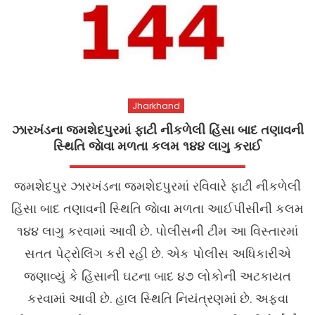
Jharkhand
ઝારખંડના જમશેદપુરમાં ફાટી નીકળેલી હિંસા બાદ તણાવની
સ્થિતિ જાેવા મળતા કલમ ૧૪૪ લાગુ કરાઈ
જમશેદપુર ઝારખંડના જમશેદપુરમાં રવિવારે ફાટી નીકળેલી
હિંસા બાદ તણાવની સ્થિતિ જાેવા મળતા આઈપીસીની કલમ
૧૪૪ લાગુ કરવામાં આવી છે. પોલીસની ટીમ આ વિસ્તારમાં
સતત પેટ્રોલિંગ કરી રહી છે. એક પોલીસ અધિકારીએ
જણાવ્યું કે હિંસાની ઘટના બાદ ૪૭ લોકોની અટકાયત
કરવામાં આવી છે. હાલ સ્થિતિ નિયંત્રણમાં છે. અફવા