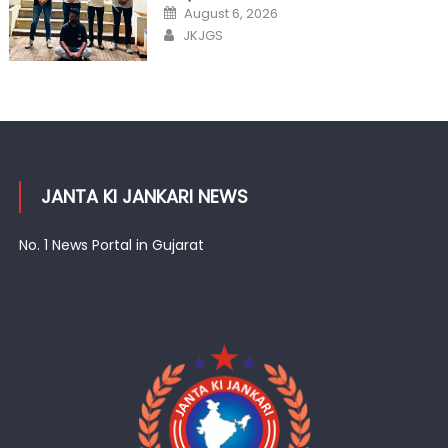
Posted
August 6, 2026
on
Author
JKJGS
JANTA KI JANKARI NEWS
No. 1 News Portal in Gujarat