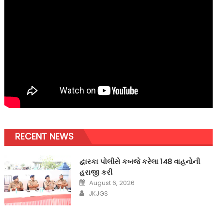
RECENT NEWS
દ્વારકા પોલીસે કબજે કરેલા 148 વાહનોની
હરાજી કરી
Posted
August 6, 2026
on
Author
JKJGS