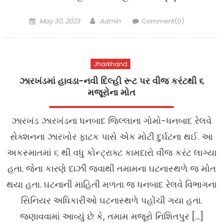
Posted
Author
May 30, 2023
Admin
Comment(0)
on
Jharkhand
ઝારખંડમાં હાવડા-નવી દિલ્હી રૂટ પર વીજ કરંટથી ૬
મજૂરોના મોત
ઝારખંડ ઝારખંડના ધનબાદ જિલ્લાના ગોમો-ધનબાદ રેલવે
સેક્શનના ઝારખોર ફાટક પાસે એક મોટી દુર્ઘટના થઈ. આ
અકસ્માતમાં ૬ થી વધુ કોન્ટ્રાક્ટ કામદારો વીજ કરંટ લાગ્યા
હતા. જેના કારણે દાઝી જવાથી તમામના ઘટનાસ્થળે જ મોત
થયા હતા. ઘટનાની માહિતી મળતા જ ધનબાદ રેલવે વિભાગના
સિનિયર અધિકારીઓ ઘટનાસ્થળે પહોંચી ગયા હતા.
જણાવવામાં આવ્યું છે કે, તમામ મજૂરો નિશિતપુર […]