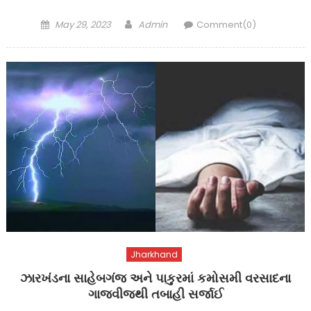
Posted
Author
May 29, 2023
Admin
Comment(0)
on
Jharkhand
ઝારખંડના સાહેબગંજ અને પાકુરમાં કમોસમી વરસાદના
ગાજવીજથી તબાહી સર્જાઈ