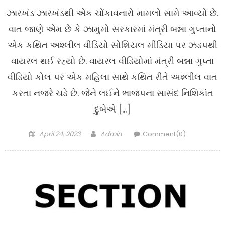
ઝારખંડ ઝારખંડથી એક ચોંકાવનારો મામલો સામે આવ્યો છે.
વાત જાણે એમ છે કે ઝામુમો સરકારમાં મંત્રી બન્ના ગુપ્તાનો
એક કથિત અશ્લીલ વીડિયો સોશિયલ મીડિયા પર ઝડપથી
વાયરલ થઈ રહ્યો છે. વાયરલ વીડિયોમાં મંત્રી બન્ના ગુપ્તા
વીડિયો કોલ પર એક મહિલા સાથે કથિત રીતે અશ્લીલ વાત
કરતા નજરે ચડે છે. જેને લઈને ભાજપના સાસંદ નિશિકાંત
દુબેએ […]
Posted
Author
April 24, 2023
Admin
Comment(0)
on