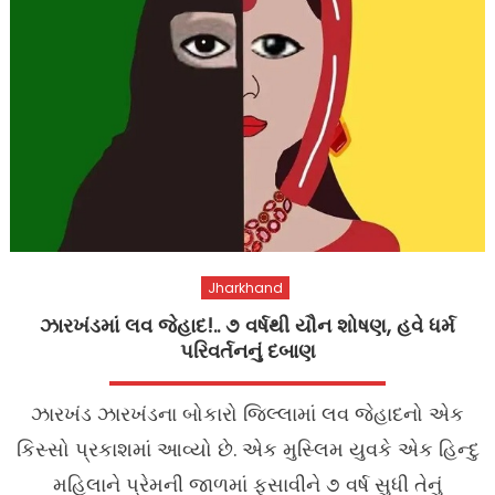
Jharkhand
ઝારખંડમાં લવ જેહાદ!.. ૭ વર્ષથી યૌન શોષણ, હવે ધર્મ
પરિવર્તનનું દબાણ
ઝારખંડ ઝારખંડના બોકારો જિલ્લામાં લવ જેહાદનો એક
કિસ્સો પ્રકાશમાં આવ્યો છે. એક મુસ્લિમ યુવકે એક હિન્દુ
મહિલાને પ્રેમની જાળમાં ફસાવીને ૭ વર્ષ સુધી તેનું