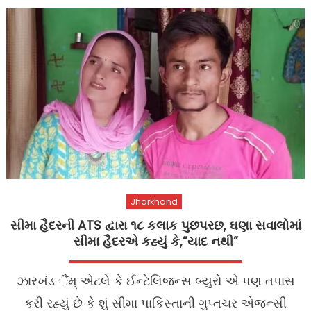
Jharkhand
સીમા હૈદરની ATS દ્વારા ૧૮ કલાક પુછપરછ, ઘણા સવાલોમાં
સીમા હૈદરએ કહ્યું કે,”યાદ નથી”
ઝારખંડ ૈંમ્ એટલે કે ઈન્ટેલિજન્સ બ્યુરો એ પણ તપાસ
કરી રહ્યું છે કે શું સીમા પાકિસ્તાની ગુપ્તચર એજન્સી