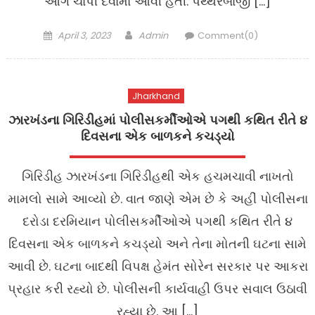
આગ ચાંપી દેવામાં આવી હતી. પથ્થરબાજી […]
Posted
Author
April 3, 2023
Admin
Comment(0)
on
Jharkhand
ઝારખંડના ગિરિડીહમાં પોલીસકર્મીઓએ પગથી કથિત રીતે ૪
દિવસના એક બાળકને કચડ્યો
ગિરિડીહ ઝારખંડના ગિરિડીહથી એક હચમચાવી નાખતો
મામલો સામે આવ્યો છે. વાત જાણે એમ છે કે અહીં પોલીસના
દરોડા દરમિયાન પોલીસકર્મીઓએ પગથી કથિત રીતે ૪
દિવસના એક બાળકને કચડ્યો અને તેના મોતની ઘટના સામે
આવી છે. ઘટના બાદથી વિપક્ષ હેમંત સોરેન સરકાર પર આકરા
પ્રહાર કરી રહ્યો છે. પોલીસની કાર્યવાહી ઉપર સવાલ ઉઠાવી
રહ્યા છે. આ […]