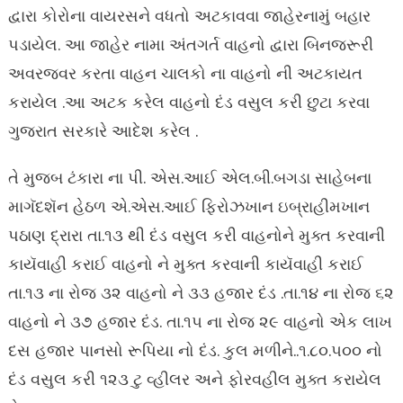
દ્વારા કોરોના વાયરસને વધતો અટકાવવા જાહેરનામું બહાર
પડાયેલ. આ જાહેર નામા અંતગર્ત વાહનો દ્વારા બિનજરૂરી
અવરજવર કરતા વાહન ચાલકો ના વાહનો ની અટકાયત
કરાયેલ .આ અટક કરેલ વાહનો દંડ વસુલ કરી છુટા કરવા
ગુજરાત સરકારે આદેશ કરેલ .
તે મુજબ ટંકારા ના પી. એસ.આઈ એલ.બી.બગડા સાહેબના
માગૅદશૅન હેઠળ એ.એસ.આઈ ફિરોઝખાન ઇબ્રાહીમખાન
પઠાણ દ્રારા તા.૧૩ થી દંડ વસુલ કરી વાહનોને મુક્ત કરવાની
કાયૅવાહી કરાઈ વાહનો ને મુક્ત કરવાની કાયૅવાહી કરાઈ
તા.૧૩ ના રોજ ૩૨ વાહનો ને ૩૩ હજાર દંડ .તા.૧૪ ના રોજ ૬૨
વાહનો ને ૩૭ હજાર દંડ. તા.૧૫ ના રોજ ૨૯ વાહનો એક લાખ
દસ હજાર પાનસો રૂપિયા નો દંડ. કુલ મળીને..૧.૮૦.૫૦૦ નો
દંડ વસુલ કરી ૧૨૩ ટુ વ્હીલર અને ફોરવહીલ મુક્ત કરાયેલ