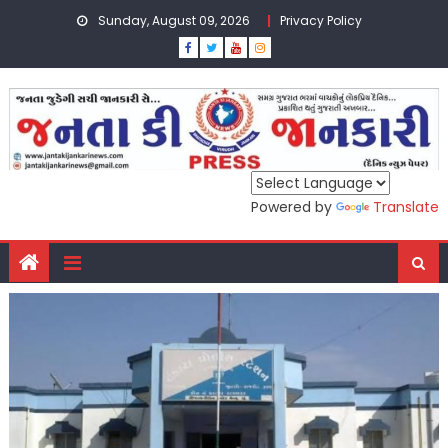
Skip
Sunday, August 09, 2026
Privacy Policy
to
content
Powered by
Translate