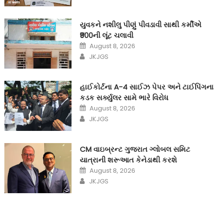
યુવકને નશીલુ પીણું પીવડાવી સાથી કર્મીએ
₹900ની લૂંટ ચલાવી
Posted
August 8, 2026
on
Author
JKJGS
હાઈકોર્ટના A-4 સાઈઝ પેપર અને ટાઈપિંગના
કડક સર્ક્યુલર સામે ભારે વિરોધ
Posted
August 8, 2026
on
Author
JKJGS
CM વાઇબ્રન્ટ ગુજરાત ગ્લોબલ સમિટ
યાત્રાની શરૂઆત કેનેડાથી કરશે
Posted
August 8, 2026
on
Author
JKJGS