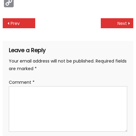
Copy
Link
Post
Prev
Next
navigation
Leave a Reply
Your email address will not be published.
Required fields
are marked
*
Comment
*