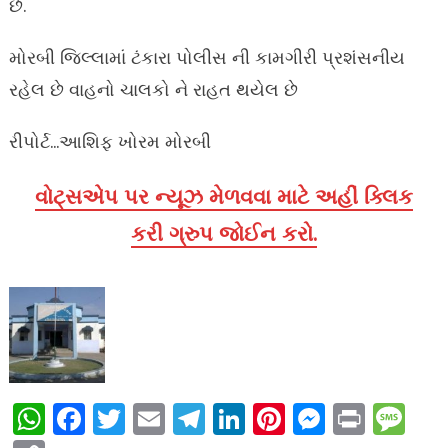
છે.
મોરબી જિલ્લામાં ટંકારા પોલીસ ની કામગીરી પ્રશંસનીય
રહેલ છે વાહનો ચાલકો ને રાહત થયેલ છે
રીપોર્ટ…આશિફ ખોરમ મોરબી
વોટ્સએપ પર ન્યૂઝ મેળવવા માટે અહીં ક્લિક
કરી ગ્રુપ જોઈન કરો.
WhatsApp
Facebook
Twitter
Email
Telegram
LinkedIn
Pinterest
Messen
Print
Me