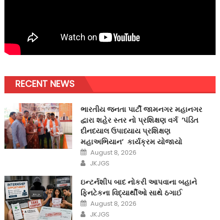
RECENT NEWS
ભારતીય જનતા પાર્ટી જામનગર મહાનગર
દ્વારા શહેર સ્તર નો પ્રશિક્ષણ વર્ગ ‘પંડિત
દીનદયાલ ઉપાધ્યાય પ્રશિક્ષણ
મહાઅભિયાન’ કાર્યક્રમ યોજાયો
Posted
August 8, 2026
on
Author
JKJGS
ઇન્ટર્નશીપ બાદ નોકરી આપવાના બહાને
ફિનટેકના વિદ્યાર્થીઓ સાથે ઠગાઈ
Posted
August 8, 2026
on
Author
JKJGS