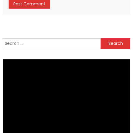
Search
for: