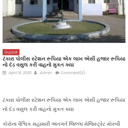
Gujarat
ટંકારા પોલીસ સ્ટેશન રૂપિયા એક લાખ એસી હજાર રૂપિયા
નો દંડ વસુલ કરી વાહનો મુકત ક્યા
Posted
Author
April 16, 2020
Admin
Comment(0)
on
ટંકારા પોલીસ સ્ટેશન રૂપિયા એક લાખ એસી હજાર રૂપિયા
નો દંડ વસુલ કરી વાહનો મુકત ક્યા
કોરોના વૈશ્વિક મહામારી અંતગર્ત જિલ્લા મેજિસ્ટ્રેટ મોરબી