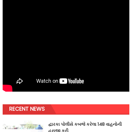
RECENT NEWS
દ્વારકા પોલીસે કબજે કરેલા 148 વાહનોની
હરાજી કરી