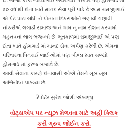
છે. બીજા કાકા ગોવિંદભાઈ બેચરભાઈ પરમાર પણ હોમગાર્ડ માં
૨૦ વર્ષ થી દાંતા ખાતે માનદ સેવા પૂરી પાડે છે.આમ રામજીભાઈ
એ પેટે પાટા બાંધી ને પોતાના દિકરાઓને ભણાવી ગણાવી
નોકરીએ લગાડી સમાજ અને ગામ નુ નામ રોશન કરવામાં
મહતવનો ભાગ ભજવ્યો છે. ભૂતકાળમાં રામજીભાઈ એ પણ
દાંતા ખાતે હોમગાર્ડ માં માનદ સેવા અર્પણ કરેલી છે. એમના
પરિવારના પિતરાઈ ભાઈઓમાં પણ બીજા સાત સભ્યો
હોમગાર્ડ માં ફરજ બજાવે છે.
આવી સેવાના કારણે દાંતાવાસી ઓએ તેમને ખૂબ ખૂબ
અભિનંદન પાઠવ્યા છે.
રિપોર્ટર સુરેશ જોશી અંબાજી
વોટ્સએપ પર ન્યૂઝ મેળવવા માટે અહીં ક્લિક
કરી ગ્રુપ જોઈન કરો.