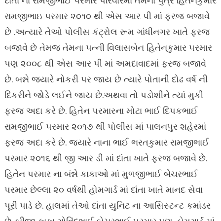
દાંતા ના રામજીભાઈ પરમાર પરિવારમાં તેમના પુત્ર હિતેનકુમાર
રામજીભાઇ પરમાર ૨૦૧૦ થી એસ આર પી માં ફરજ બજાવે
છે .અત્યારે તેઓ પોલીસ કંટ્રોલ રૂમ ગાંધીનગર ખાતે ફરજ
બજાવે છે તેમજ તેમના પત્ની વિલાસબેન હિતેનકુમાર પરમાર
પણ ૨૦૦૮ થી એસ આર પી માં અમદાવાદમાં ફરજ બજાવે
છે. બન્ને જયારે નોકરી પર જાય છે ત્યારે પોતાની દોઢ વર્ષ ની
દિકરીને જોડે લઈને જાય છે.અથવા તો પડોશીને ત્યાં મુકી
ફરજ અદા કરે છે. હિતેન પરમારના મોટા ભાઈ દિપકભાઈ
રામજીભાઈ પરમાર ૨૦૧૭ થી પોલીસ માં પાલનપુર શહેરમાં
ફરજ અદા કરે છે. જ્યારે નાના ભાઈ ભરતકુમાર રામજીભાઈ
પરમાર ૨૦૧૬ થી જી આર ડી માં દાંતા ખાતે ફરજ બજાવે છે.
હિતેન પરમાર ના બંન્ને કાકાઓ માં મુળજીભાઈ બેચરભાઈ
પરમાર છેલ્લા ૨૦ વર્ષથી હોમગાર્ડ માં દાંતા ખાતે માનદ સેવા
પૂરી પાડે છે. હાલમાં તેઓ દાંતા યુનિટ ના આસિસ્ટન્ટ કમાંડર