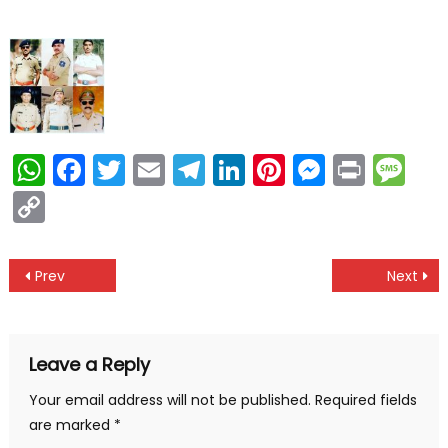
WhatsApp
Facebook
Twitter
Email
Telegram
LinkedIn
Pinterest
Messen
Print
Me
Copy
Link
Post
Prev
Next
navigation
Leave a Reply
Your email address will not be published.
Required fields
are marked
*