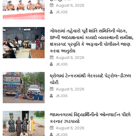
Posted
August 6, 2026
on
Author
JKJGS
ગોધરામાં તહેવારો પૂર્વે શાંતિ સમિતિની બેઠક,
SPની અધ્યક્ષતામાં કાયદો વ્યવસ્થાની સમીક્ષા,
શંકાસ્પદ પ્રવૃત્તિ કે અફવાની પોલીસને જાણ
કરવા અનુરોધ
Posted
August 6, 2026
on
Author
JKJGS
ધ્રોલમાં ટેન્કરમાંથી ગેરકાયદે પેટ્રોલ-ડીઝલ
ચોરી
Posted
August 6, 2026
on
Author
JKJGS
જામનગરમાં વિદ્યાર્થિનીનો ઓનલાઈન પીછો
કરનાર ઝડપાયો
Posted
August 6, 2026
on
Author
JKJGS