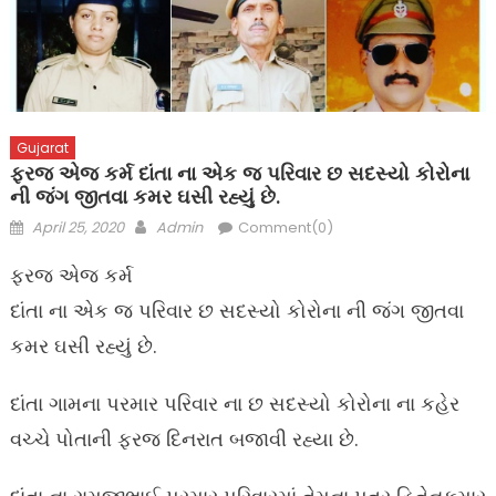
Gujarat
ફરજ એજ કર્મ દાંતા ના એક જ પરિવાર છ સદસ્યો કોરોના
ની જંગ જીતવા કમર ઘસી રહ્યું છે.
Posted
Author
April 25, 2020
Admin
Comment(0)
on
ફરજ એજ કર્મ
દાંતા ના એક જ પરિવાર છ સદસ્યો કોરોના ની જંગ જીતવા
કમર ઘસી રહ્યું છે.
દાંતા ગામના પરમાર પરિવાર ના છ સદસ્યો કોરોના ના કહેર
વચ્ચે પોતાની ફરજ દિનરાત બજાવી રહ્યા છે.