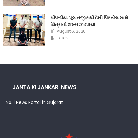
પીપળીયા પૂલ નજીકથી દેશી પિસ્તોલ સાથે
ચિત્રાનો શખ્સ ઝડપાયો
Posted
August 6, 2026
on
Author
JKJGS
JANTA KI JANKARI NEWS
No. 1 News Portal in Gujarat