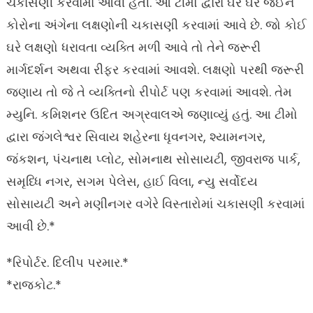
ચકાસણી કરવામાં આવી હતી. આ ટીમો દ્વારા ઘરે ઘરે જઈને
કોરોના અંગેના લક્ષણોની ચકાસણી કરવામાં આવે છે. જો કોઈ
ઘરે લક્ષણો ધરાવતા વ્યક્તિ મળી આવે તો તેને જરૂરી
માર્ગદર્શન અથવા રીફર કરવામાં આવશે. લક્ષણો પરથી જરૂરી
જણાય તો જે તે વ્યક્તિનો રીપોર્ટ પણ કરવામાં આવશે. તેમ
મ્યુનિ. કમિશનર ઉદિત અગ્રવાલએ જણાવ્યું હતું. આ ટીમો
દ્વારા જંગલેશ્વર સિવાય શહેરના ધૃવનગર, શ્યામનગર,
જંકશન, પંચનાથ પ્લોટ, સોમનાથ સોસાયટી, જીવરાજ પાર્ક,
સમૃધ્ધિ નગર, સગમ પેલેસ, હાઈ વિલા, ન્યુ સર્વોદય
સોસાયટી અને મણીનગર વગેરે વિસ્તારોમાં ચકાસણી કરવામાં
આવી છે.*
*રિપોર્ટર. દિલીપ પરમાર.*
*રાજકોટ.*