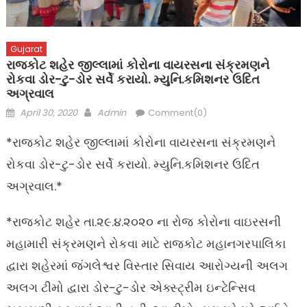
Gujarat
રાજકોટ શહેર જીલ્લામાં કોરોના વાયરસના સંક્રમણને
રોકવા ડોર-ટુ-ડોર સર્વે કરાયો. મ્યુનિ.કમિશનર ઉદિત
અગ્રવાલ
Posted
Author
April 30, 2020
Admin
Comment(0)
on
*રાજકોટ શહેર જીલ્લામાં કોરોના વાયરસના સંક્રમણને
રોકવા ડોર-ટુ-ડોર સર્વે કરાયો. મ્યુનિ.કમિશનર ઉદિત
અગ્રવાલ.*
*રાજકોટ શહેર તા.૨૯.૪.૨૦૨૦ ના રોજ કોરોના વાઇરસની
મહામારી સંક્રમણને રોકવા માટે રાજકોટ મહાનગરપાલિકા
દ્વારા શહેરમાં જંગલેશ્વર વિસ્તાર સિવાય આરોગ્યની અલગ
અલગ ટીમો દ્વારા ડોર-ટુ-ડોર એક્સ્ટ્રીમ ઇન્ટેન્સિવ