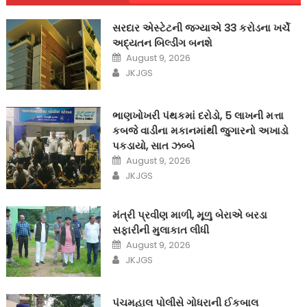
સરદાર એસ્ટેટની જગ્યાએ 33 કરોડના ખર્ચે
અદ્યતન બિલ્ડીંગ બનશે
Posted
August 9, 2026
on
Author
JKJGS
ભાણખોખરી પંથકમાં દરોડો, 5 લાખની મત્તા
કબજે વાડીના મકાનમાંથી જુગારનો અખાડો
પકડાયો, સાત ઝબ્બે
Posted
August 9, 2026
on
Author
JKJGS
મંત્રી પ્રવીણ માળી, મૂળુ બેરાએ બરડા
સફારીની મુલાકાત લીધી
Posted
August 9, 2026
on
Author
JKJGS
પંચમહાલ પોલીસે ગોધરાની ઈકબાલ