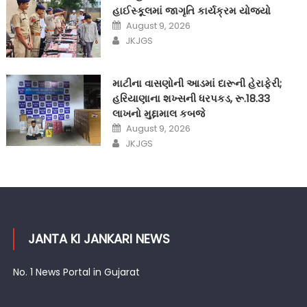
હાઈસ્કૂલમાં જાગૃતિ કાર્યક્રમ યોજ્યો
Posted
August 9, 2026
on
Author
JKJGS
માટીના વાસણોની આડમાં દારૂની હેરાફેરી;
હરિયાણાના શખ્સની ધરપકડ, રૂ.18.33
લાખનો મુદ્દામાલ કબજે
Posted
August 9, 2026
on
Author
JKJGS
JANTA KI JANKARI NEWS
No. 1 News Portal in Gujarat