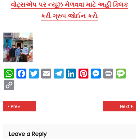
વોટ્સએપ પર ન્યૂઝ મેળવવા માટે અહીં ક્લિક
કરી ગ્રુપ જોઈન કરો.
WhatsApp
Facebook
Twitter
Email
Telegram
LinkedIn
Pinterest
Messen
Print
Me
Copy
Link
Post
Prev
Next
navigation
Leave a Reply