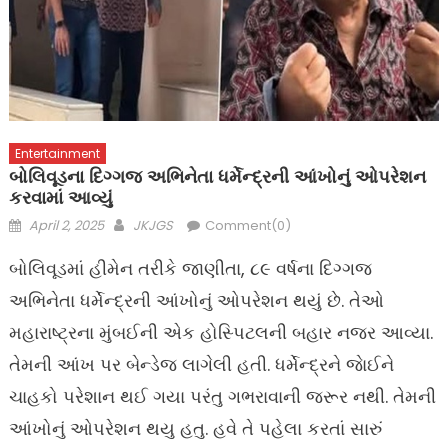
Entertainment
બોલિવૂડના દિગ્ગજ અભિનેતા ધર્મેન્દ્રની આંખોનું ઓપરેશન
કરવામાં આવ્યું
Posted
Author
April 2, 2025
JKJGS
Comment(0)
on
બોલિવૂડમાં હીમેન તરીકે જાણીતા, ૮૯ વર્ષના દિગ્ગજ
અભિનેતા ધર્મેન્દ્રની આંખોનું ઓપરેશન થયું છે. તેઓ
મહારાષ્ટ્રના મુંબઈની એક હોસ્પિટલની બહાર નજર આવ્યા.
તેમની આંખ પર બેન્ડેજ લાગેલી હતી. ધર્મેન્દ્રને જાેઈને
ચાહકો પરેશાન થઈ ગયા પરંતુ ગભરાવાની જરૂર નથી. તેમની
આંખોનું ઓપરેશન થયુ હતુ. હવે તે પહેલા કરતાં સારું