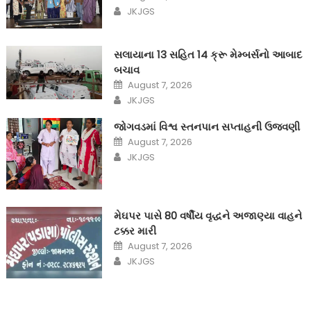
on
Author
JKJGS
સલાયાના 13 સહિત 14 ક્રૂ મેમ્બર્સનો આબાદ
બચાવ‎
Posted
August 7, 2026
on
Author
JKJGS
જોગવડમાં વિશ્વ સ્તનપાન સપ્તાહની ઉજવણી
Posted
August 7, 2026
on
Author
JKJGS
મેઘપર પાસે 80 વર્ષીય વૃદ્ધને અજાણ્યા વાહને
ટક્કર મારી
Posted
August 7, 2026
on
Author
JKJGS