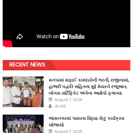
RECENT NEWS
મનપામાં સફાઈ કામદારોની ભરતી, રાજીનામાં,
હાજરી પદ્ધતિ સહિતના મુદ્દે મેયરને રજૂઆત,
બોગસ સર્ટિફિકેટ અંગેના આક્ષેપો ફગાવ્યા
Posted
August 7, 2026
on
Author
JKJGS
જામનગરમાં ‘સમરસ વિદ્યા સેતુ’ કાર્યક્રમ
યોજાયો
Posted
August 7, 2026