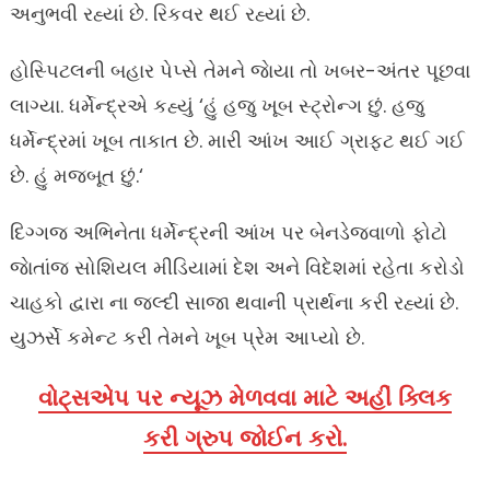
અનુભવી રહ્યાં છે. રિકવર થઈ રહ્યાં છે.
હોસ્પિટલની બહાર પેપ્સે તેમને જાેયા તો ખબર-અંતર પૂછવા
લાગ્યા. ધર્મેન્દ્રએ કહ્યું ‘હું હજુ ખૂબ સ્ટ્રોન્ગ છું. હજુ
ધર્મેન્દ્રમાં ખૂબ તાકાત છે. મારી આંખ આઈ ગ્રાફ્ટ થઈ ગઈ
છે. હું મજબૂત છું.‘
દિગ્ગજ અભિનેતા ધર્મેન્દ્રની આંખ પર બેનડેજવાળો ફોટો
જાેતાંજ સોશિયલ મીડિયામાં દેશ અને વિદેશમાં રહેતા કરોડો
ચાહકો દ્વારા ના જલ્દી સાજા થવાની પ્રાર્થના કરી રહ્યાં છે.
યુઝર્સે કમેન્ટ કરી તેમને ખૂબ પ્રેમ આપ્યો છે.
વોટ્સએપ પર ન્યૂઝ મેળવવા માટે અહીં ક્લિક
કરી ગ્રુપ જોઈન કરો.