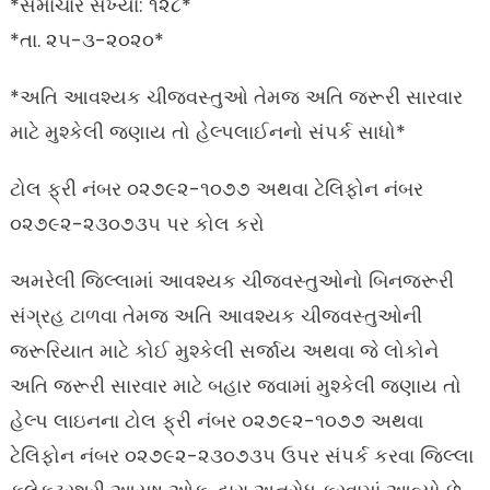
*સમાચાર સંખ્યા: ૧૨૮*
*તા. ૨૫-૩-૨૦૨૦*
*અતિ આવશ્યક ચીજવસ્તુઓ તેમજ અતિ જરૂરી સારવાર
માટે મુશ્કેલી જણાય તો હેલ્પલાઈનનો સંપર્ક સાધો*
ટોલ ફ્રી નંબર ૦૨૭૯૨-૧૦૭૭ અથવા ટેલિફોન નંબર
૦૨૭૯૨-૨૩૦૭૩૫ પર કોલ કરો
અમરેલી જિલ્લામાં આવશ્યક ચીજવસ્તુઓનો બિનજરૂરી
સંગ્રહ ટાળવા તેમજ અતિ આવશ્યક ચીજવસ્તુઓની
જરૂરિયાત માટે કોઈ મુશ્કેલી સર્જાય અથવા જે લોકોને
અતિ જરૂરી સારવાર માટે બહાર જવામાં મુશ્કેલી જણાય તો
હેલ્પ લાઇનના ટોલ ફ્રી નંબર ૦૨૭૯૨-૧૦૭૭ અથવા
ટેલિફોન નંબર ૦૨૭૯૨-૨૩૦૭૩૫ ઉપર સંપર્ક કરવા જિલ્લા