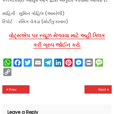
કલેકટરશ્રી આયુષ ઓક દ્વારા અનુરોધ કરવામાં આવ્યો છે.
માહિતી : સુમિત ગોહિલ (અમરેલી)
રિપોર્ટ : રસિક વેગડા (મોટીકુકાવાવ)
વોટ્સએપ પર ન્યૂઝ મેળવવા માટે અહીં ક્લિક
કરી ગ્રુપ જોઈન કરો.
WhatsApp
Facebook
Twitter
Email
Telegram
LinkedIn
Pinterest
Messen
Print
Me
Copy
Link
Post
Prev
Next
navigation
Leave a Reply