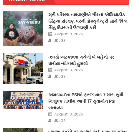
શ્રી પરિમલ નથવાણીએ ગીરના એશિયાટીક
સિંહના સંરક્ષણ પરની ડોક્યુમેન્ટ્રી સાથે ‘વિશ્વ
સિંહ દિવસ’ની ઉજવણી કરી
Posted
August 10, 2026
on
Author
JKJGS
ઝઘડો અટકાવવા ગયેલી બે બહેનો પર
ધારીયા-ધોકાથી હુમલો
Posted
August 10, 2026
on
Author
JKJGS
અમદાવાદના PSIએ ફરજ બાદ 7 માસ સુધી
નિ:શુલ્ક તાલીમ આપી 17 યુવાનોને PSI
બનાવ્યા
Posted
August 10, 2026
on
Author
JKJGS
બાવળા હાઈવે પર આધાર કાર્ડ, પાસબુક મળ્યા