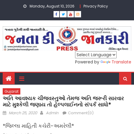
Skip
Monday, August 10, 2026
Privacy Policy
to
content
Powered by
Translate
Gujarat
અતિ આવશ્યક ચીજવસ્તુઓ તેમજ અતિ જરૂરી સારવાર
માટે મુશ્કેલી જણાય તો હેલ્પલાઈનનો સંપર્ક સાધો*
Posted
Author
March 25, 2020
Admin
Comment(0)
on
*જિલ્લા માહિતી કચેરી-અમરેલી*