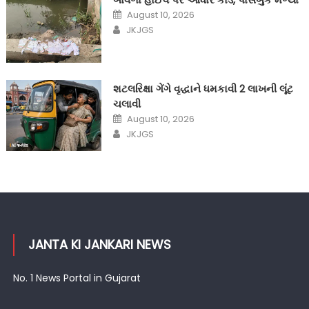
Posted
August 10, 2026
on
Author
JKJGS
શટલરિક્ષા ગેંગે વૃદ્ધાને ધમકાવી 2 લાખની લૂંટ
ચલાવી
Posted
August 10, 2026
on
Author
JKJGS
JANTA KI JANKARI NEWS
No. 1 News Portal in Gujarat