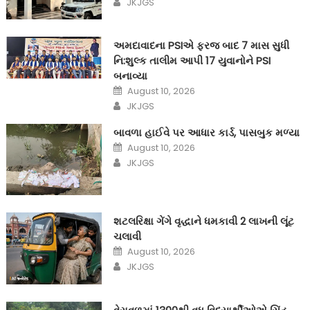
JKJGS
અમદાવાદના PSIએ ફરજ બાદ 7 માસ સુધી
નિ:શુલ્ક તાલીમ આપી 17 યુવાનોને PSI
બનાવ્યા
Posted
August 10, 2026
on
Author
JKJGS
બાવળા હાઈવે પર આધાર કાર્ડ, પાસબુક મળ્યા
Posted
August 10, 2026
on
Author
JKJGS
શટલરિક્ષા ગેંગે વૃદ્ધાને ધમકાવી 2 લાખની લૂંટ
ચલાવી
Posted
August 10, 2026
on
Author
JKJGS