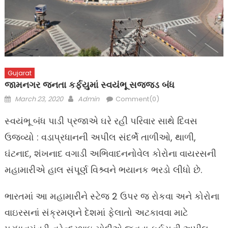
Gujarat
જામનગર જનતા કર્ફયુમાં સ્વયંભૂ સજ્જડ બંધ
Posted
Author
March 23, 2020
Admin
Comment(0)
on
સ્વયંભૂ બંધ પાડી પ્રજાએ ઘરે રહી પરિવાર સાથે દિવસ
ઉજવ્યો : વડાપ્રધાનની અપીલ સંદર્ભે તાળીઓ, થાળી,
ઘંટનાદ, શંખનાદ વગાડી અભિવાદનનોવેલ કોરોના વાયરસની
મહામારીએ હાલ સંપૂર્ણ વિશ્ર્વને ભયાનક ભરડો લીધો છે.
ભારતમાં આ મહામારીને સ્ટેજ 2 ઉપર જ રોકવા અને કોરોના
વાઇરસનાં સંક્રમણને દેશમાં ફેલાતો અટકાવવા માટે