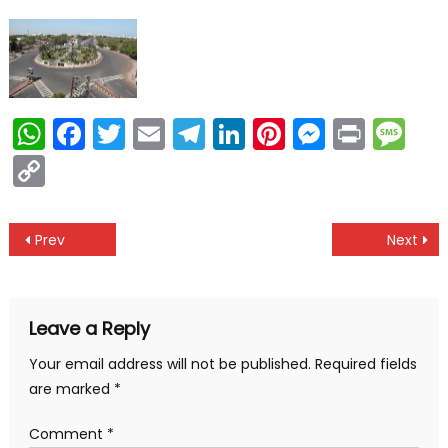
WhatsApp
Facebook
Twitter
Email
Telegram
LinkedIn
Pinterest
Messen
Print
Me
Copy
Link
Post
Prev
Next
navigation
Leave a Reply
Your email address will not be published.
Required fields
are marked
*
Comment
*