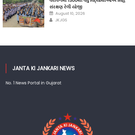
વેરાવળમાં 1300થી વધુ વિદ્યાર્થીઓએ સિંહ
સંરક્ષણ રેલી યોજી
Posted
August 10, 2026
on
Author
JKJGS
JANTA KI JANKARI NEWS
No. 1 News Portal in Gujarat