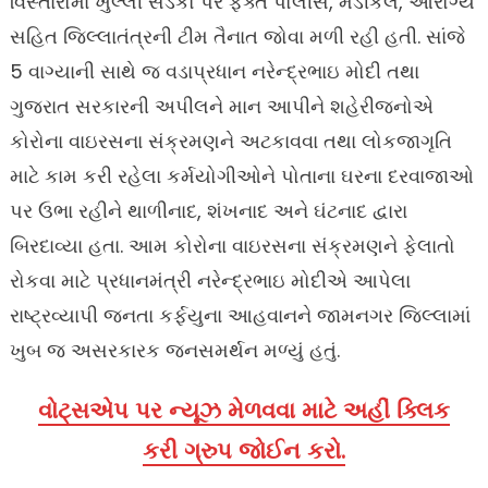
વિસ્તારોમાં ખુલ્લી સડકો પર ફક્ત પોલીસ, મેડીકલ, આરોગ્ય
સહિત જિલ્લાતંત્રની ટીમ તૈનાત જોવા મળી રહી હતી. સાંજે
5 વાગ્યાની સાથે જ વડાપ્રધાન નરેન્દ્રભાઇ મોદી તથા
ગુજરાત સરકારની અપીલને માન આપીને શહેરીજનોએ
કોરોના વાઇરસના સંક્રમણને અટકાવવા તથા લોકજાગૃતિ
માટે કામ કરી રહેલા કર્મયોગીઓને પોતાના ઘરના દરવાજાઓ
પર ઉભા રહીને થાળીનાદ, શંખનાદ અને ઘંટનાદ દ્વારા
બિરદાવ્યા હતા. આમ કોરોના વાઇરસના સંક્રમણને ફેલાતો
રોકવા માટે પ્રધાનમંત્રી નરેન્દ્રભાઇ મોદીએ આપેલા
રાષ્ટ્રવ્યાપી જનતા કર્ફયુના આહવાનને જામનગર જિલ્લામાં
ખુબ જ અસરકારક જનસમર્થન મળ્યું હતું.
વોટ્સએપ પર ન્યૂઝ મેળવવા માટે અહીં ક્લિક
કરી ગ્રુપ જોઈન કરો.