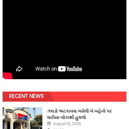
RECENT NEWS
ઝઘડો અટકાવવા ગયેલી બે બહેનો પર
ધારીયા-ધોકાથી હુમલો
Posted
August 10, 2026
on
Author