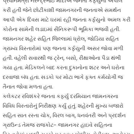
પ્રધાનમંત્રી નરેન્દ્રભાઇ મોદીએ જનતા કર્ફયુની અપીલ
કરી હતી જેને છોટીકાશી જામનગરની જનતાએ સમર્થન
આપી એક દિવસ માટે ઘરમાં રહી જનતા કર્ફયુનો અમલ કરી
કોરોના સામેની લડાઇમાં સૈનિકરૂપી ભૂમિકા ભજવી હતી.
જામનગર શહેર સહિત જિલ્લામાં ધ્રોલ, જોડિયા સહિત
ગ્રામ્ય વિસ્તારોમાં પણ જનતા કર્ફયુની અસર જોવા મળી
હતી. વહેલી સવારથી જ ટ્રેન, બસો, રીક્ષાઓના પૈડા થંભી
ગયા હતા. મેડિકલને બાદ કરતા દુકાનોના શટર અને ઘરોના
દરવાજા બંધ હતા. સડકો પર મોટા ભાગે ફક્ત કર્મયોગી જ
તૈનાત જોવા મળતા હતા.
કલેકટર રવિશંકરે જનતા કર્ફ્યુ દરમિયાન જામનગરના
વિવિધ વિસ્તારોનું નિરીક્ષણ કર્યુ હતું. શહેરની મુખ્ય બજારો
સહિત સાત રસ્તા ચોક, વિરલ બાગ, ધનવંતરી અને પ્રદર્શન
ગ્રાઉન્ડ તેમજ રાજકોટ- જામનગર હાઇવે સહિતના