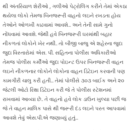
થી અંતરિયાળ શેરીઓ , ગલીઓ પેટ્રોલિંગ કરીને તેમાં એકઠા
થયેલા લોકો તેમજ બિનજરૂરી વાહનો લઇને રખડતા હોય
તેઓને ઓળખી કાઢવામાં આવશે… અને તેની સામે ગુનો
નોંધવામાં આવશે. જેથી હવે બિનજરૂરી ઘરમાંથી બહાર
નીકળતાં લોકોને ખેર નથી.. તો બીજી બાજુ એ શહેરના જુદા
જુદા વિસ્તારોમાં એસ. પી. સહિતના પોલીસ અધિકારીઓ
તેમજ પોલીસ કર્મીઓ જુદા પોઇન્ટ ઉપર બિનજરૂરી વાહન
લઇને નીકળનાર લોકોને લોકોના વાહન ડિટેઇન કરવાની પણ
કામગીરી ચાલુ કરી હતી… તેમાં પોલીસે ૩૦૩ બાઈક અને ૨૦
જેટલી ઓટો રિક્ષા ડિટેઇન કરી જે તે પોલીસ સ્ટેશનમાં
રાખવામાં આવ્યા છે.. તે વાહનો હવે લોક ડાઉન ખુલ્યા પછી જ
જે તે વાહન માલિક પાસે થી જરૂરી દંડ લઇને પરત આપવામાં
આવશે તેવું એસ.પી.એ જણાવ્યું હતું…