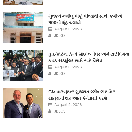
યુવકને નશીલુ પીણું પીવડાવી સાથી કર્મીએ
₹900ની લૂંટ ચલાવી
Posted
August 8, 2026
on
Author
JKJGS
હાઈકોર્ટના A-4 સાઈઝ પેપર અને ટાઈપિંગના
કડક સર્ક્યુલર સામે ભારે વિરોધ
Posted
August 8, 2026
on
Author
JKJGS
CM વાઇબ્રન્ટ ગુજરાત ગ્લોબલ સમિટ
યાત્રાની શરૂઆત કેનેડાથી કરશે
Posted
August 8, 2026
on
Author
JKJGS