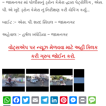
– જામનગર માં પોલીસનું ડ્રોન કેમેરા દ્ધારા પેટ્રોલિંગ , એસ.
પી. એ ખુદે ડ્રોન કેમેરા નું નિરીક્ષણ કરી ચેકિંગ કર્યુ….
બાઈટ :- એસ. પી. શરદ સિંઘલ – જામનગર
અહેવાલ :- હર્ષલ ખંધેડિયા – જામનગર
વોટ્સએપ પર ન્યૂઝ મેળવવા માટે અહીં ક્લિક
કરી ગ્રુપ જોઈન કરો.
WhatsApp
Facebook
Twitter
Email
Telegram
LinkedIn
Pinterest
Messen
Print
Me