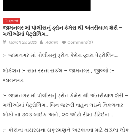
Gujarat
જામનગર માં પોલીસનું ડ્રોન કેમેરા થી અંતરીયાળ શેરી –
ગલીઓમાં પેટ્રોલિંગ…
Posted
Author
March 29, 2020
Admin
Comment(0)
on
:- જામનગર માં પોલીસનું ડ્રોન કેમેરા દ્ધારા પેટ્રોલિંગ…
લોકેશન :- સાત રસ્તા સર્કલ – જામનગર , જીલ્લો :-
જામનગર
:- જામનગર માં પોલીસનું ડ્રોન કેમેરા થી અંતરીયાળ શેરી –
ગલીઓમાં પેટ્રોલિંગ… બિન જરૂરી વાહન લઇને નિકળનાર
લોકો ના ૩૦૩ બાઈક અને , ૨૦ ઓટો રીક્ષા ડીટેઈન …
:- કોરોના વાયરસના સંક્રમણને અટકાવવા માટે થયેલા લોક