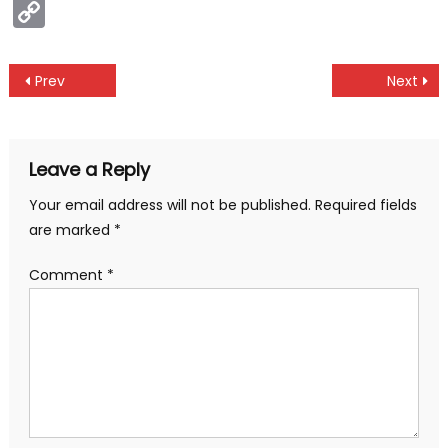
Copy
Link
Post
Prev
Next
navigation
Leave a Reply
Your email address will not be published.
Required fields
are marked
*
Comment
*