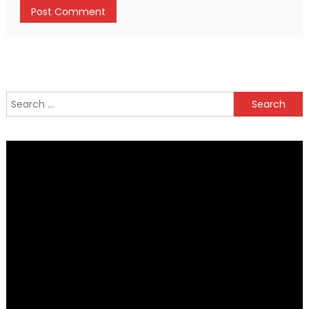
Search
for: