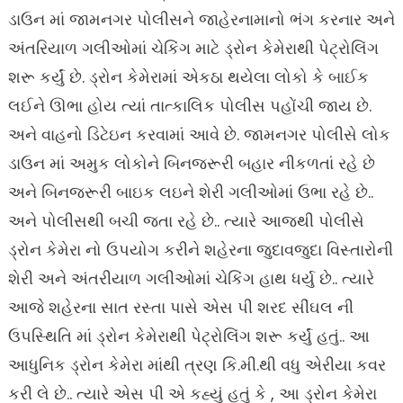
ડાઉન માં જામનગર પોલીસને જાહેરનામાનો ભંગ કરનાર અને
અંતરિયાળ ગલીઓમાં ચેકિંગ માટે ડ્રોન કેમેરાથી પેટ્રોલિંગ
શરૂ કર્યું છે. ડ્રોન કેમેરામાં એકઠા થયેલા લોકો કે બાઈક
લઈને ઊભા હોય ત્યાં તાત્કાલિક પોલીસ પહોંચી જાય છે.
અને વાહનો ડિટેઇન કરવામાં આવે છે. જામનગર પોલીસે લોક
ડાઉન માં અમુક લોકોને બિનજરૂરી બહાર નીકળતાં રહે છે
અને બિનજરૂરી બાઇક લઇને શેરી ગલીઓમાં ઉભા રહે છે..
અને પોલીસથી બચી જતા રહે છે.. ત્યારે આજથી પોલીસે
ડ્રોન કેમેરા નો ઉપયોગ કરીને શહેરના જુદાવજુદા વિસ્તારોની
શેરી અને અંતરીયાળ ગલીઓમાં ચેકિંગ હાથ ધર્યુ છે.. ત્યારે
આજે શહેરના સાત રસ્તા પાસે એસ પી શરદ સીંઘલ ની
ઉપસ્થિતિ માં ડ્રોન કેમેરાથી પેટ્રોલિંગ શરૂ કર્યું હતું.. આ
આધુનિક ડ્રોન કેમેરા માંથી ત્રણ કિ.મી.થી વધુ એરીયા કવર
કરી લે છે.. ત્યારે એસ પી એ કહ્યું હતું કે , આ ડ્રોન કેમેરા