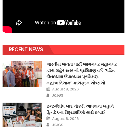
RECENT NEWS
ભારતીય જનતા પાર્ટી જામનગર મહાનગર
દ્વારા શહેર સ્તર નો પ્રશિક્ષણ વર્ગ ‘પંડિત
દીનદયાલ ઉપાધ્યાય પ્રશિક્ષણ
મહાઅભિયાન’ કાર્યક્રમ યોજાયો
Posted
August 8, 2026
on
Author
JKJGS
ઇન્ટર્નશીપ બાદ નોકરી આપવાના બહાને
ફિનટેકના વિદ્યાર્થીઓ સાથે ઠગાઈ
Posted
August 8, 2026
on
Author
JKJGS