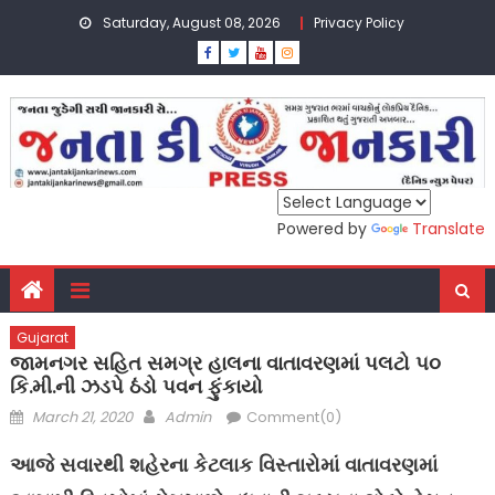
Skip
Saturday, August 08, 2026
Privacy Policy
to
content
Powered by
Translate
Gujarat
જામનગર સહિત સમગ્ર હાલના વાતાવરણમાં પલટો ૫૦
કિ.મી.ની ઝડપે ઠંડો પવન ફુંકાયો
Posted
Author
March 21, 2020
Admin
Comment(0)
on
આજે સવારથી શહેરના કેટલાક વિસ્તારોમાં વાતાવરણમાં