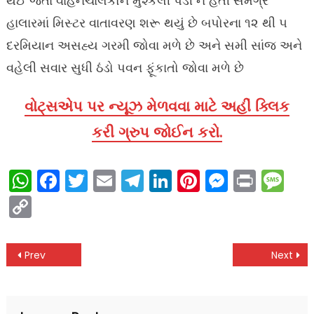
થઈ જતા વાહનચાલકોને મુશ્કેલી પડી ન હતી સમગ્ર
હાલારમાં મિસ્ટર વાતાવરણ શરૂ થયું છે બપોરના ૧૨ થી ૫
દરમિયાન અસહ્ય ગરમી જોવા મળે છે અને સમી સાંજ અને
વહેલી સવાર સુધી ઠંડો પવન ફૂંકાતો જોવા મળે છે
વોટ્સએપ પર ન્યૂઝ મેળવવા માટે અહીં ક્લિક
કરી ગ્રુપ જોઈન કરો.
WhatsApp
Facebook
Twitter
Email
Telegram
LinkedIn
Pinterest
Messen
Print
Me
Copy
Link
Post
Prev
Next
navigation