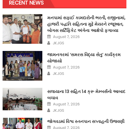
RECENT NEWS
મનપામાં સફાઈ કામદારોની ભરતી, રાજીનામાં,
હાજરી પદ્ધતિ સહિતના મુદ્દે મેયરને રજૂઆત,
બોગસ સર્ટિફિકેટ અંગેના આક્ષેપો ફગાવ્યા
Posted
August 7, 2026
on
Author
JKJGS
જામનગરમાં ‘સમરસ વિદ્યા સેતુ’ કાર્યક્રમ
યોજાયો
Posted
August 7, 2026
on
Author
JKJGS
સલાયાના 13 સહિત 14 ક્રૂ મેમ્બર્સનો આબાદ
બચાવ‎
Posted
August 7, 2026
on
Author
JKJGS
જોગવડમાં વિશ્વ સ્તનપાન સપ્તાહની ઉજવણી
Posted
August 7, 2026