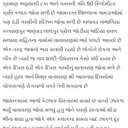
પ્રમાણ અઠ્યાસી ટકા અને પવનની ગતિ 50 કિલોમીટર
પ્રતિ કલાક જોવા મળી છે જામનગર જિલ્લાના ગામડાઓમાં
પણ ઠંડી ગરમીની સીઝન જોવા મળી છે કાલાવડ ખંભાળિયા
કલ્યાણપુર ભાણવડ લાલપુર ધ્રોલ જોડીયા ભાટિયા રાવલ
સલાયા સહિતના ગામોમાં વાતાવરણમાં ભારે પલટો આવ્યો છે
એક તરફ જવાનો ભય સતાવી રહ્યો છે લોકોને રોકતા અને
બીક છે ત્યારે જ તાવ શરદી-ઉધરસના કેસો વધી રહ્યા છે
એક દિવસ ઠંડી એક દિવસ ગરમીનું વાતાવરણ જોવા મળે છે
ત્યારે હાલ અને મિશ્ર વાતાવરણ થી આવનારા દિવસોમાં
ચોક્કસપણે રોગચાળો વકરે તેવી શક્યતા છે
જામનગરમાં આજે કેટલાક વિસ્તારમાં સવારે છ વાગ્યે ઝાકળ
ભર્યું વાતાવરણ જોવા મળ્યું હતું જેને કારણે રસ્તાઓ થોડા
ભીના થયા હતા જોકે એક કલાકના સમય બાદ ઝાકળ દૂર