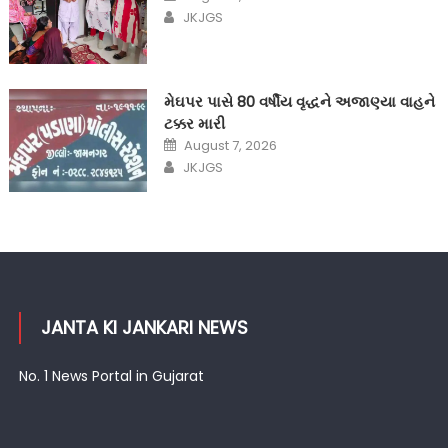
on
Author
JKJGS
મેઘપર પાસે 80 વર્ષીય વૃદ્ધને અજાણ્યા વાહને
ટક્કર મારી
Posted
August 7, 2026
on
Author
JKJGS
JANTA KI JANKARI NEWS
No. 1 News Portal in Gujarat