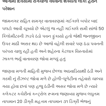
આગામી દિવસોમાં રોગચાળો વધવાની શક્યતા લોકો હેરાન
પરેશાન
જામનગર સહિત સમગ્ર વાતાવરણમાં ગઈકાલે બપોર બાદ
પલટો આવી ચૂક્યો છે એટલું જ નહીં ગઈકાલે સમી સાંજે 50
કિલોમીટરની ઝડપે ઠંડો પવન ફુંકાયો હતો જેથી જનજીવન
ઉપર માઠી અસર થઇ છે આજે વહેલી સવારે પણ ઠંડા પવનની
પરંપરા ચાલુ રહી હતી અને શહેરના કેટલાક વિસ્તારોમાં
ઝાકળ ભર્યુ વાતાવરણ જોવા મળ્યું હતું
જાણવા મળતી માહિતી મુજબ છેલ્લા અઠવાડિયાથી ઠંડી અને
ગરમી નું રીઝલ્ટ જોવા મળે છે હોળી-ધૂળેટીના તહેવારો ચાલ્યા
ગયા હોવા છતાં પણ હજુ ઠંડીની અસર જોવા મળે છે ત્યારે
કલેકટર કચેરીનાં કન્ટ્રોલ રૂમના જણાવ્યા મુજબ લઘુતમ
તાપમાન 20 ડીગ્રી મહત્તમ તાપમાન ૩૧ ડિગ્રી ભેજનું