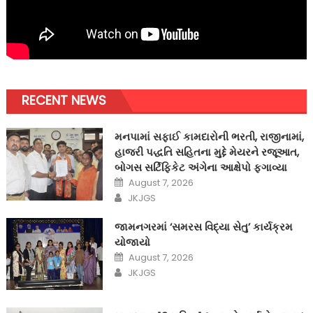
RECENT NEWS
મનપામાં સફાઈ કામદારોની ભરતી, રાજીનામાં,
હાજરી પદ્ધતિ સહિતના મુદ્દે મેયરને રજૂઆત,
બોગસ સર્ટિફિકેટ અંગેના આક્ષેપો ફગાવ્યા
Posted
August 7, 2026
on
Author
JKJGS
જામનગરમાં ‘સમરસ વિદ્યા સેતુ’ કાર્યક્રમ
યોજાયો
Posted
August 7, 2026
on
Author
JKJGS