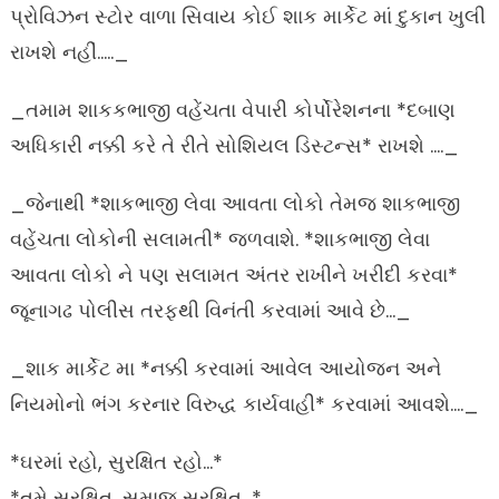
પ્રોવિઝન સ્ટોર વાળા સિવાય કોઈ શાક માર્કેટ માં દુકાન ખુલી
રાખશે નહીં….._
_તમામ શાકકભાજી વહેંચતા વેપારી કોર્પોરેશનના *દબાણ
અધિકારી નક્કી કરે તે રીતે સોશિયલ ડિસ્ટન્સ* રાખશે …._
_જેનાથી *શાકભાજી લેવા આવતા લોકો તેમજ શાકભાજી
વહેંચતા લોકોની સલામતી* જળવાશે. *શાકભાજી લેવા
આવતા લોકો ને પણ સલામત અંતર રાખીને ખરીદી કરવા*
જૂનાગઢ પોલીસ તરફથી વિનંતી કરવામાં આવે છે…_
_શાક માર્કેટ મા *નક્કી કરવામાં આવેલ આયોજન અને
નિયમોનો ભંગ કરનાર વિરુદ્ધ કાર્યવાહી* કરવામાં આવશે…._
*ઘરમાં રહો, સુરક્ષિત રહો…*
*તમે સુરક્ષિત, સમાજ સુરક્ષિત…*