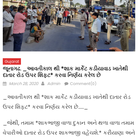
Gujarat
જૂનાગઢ. _આવતીકાલ થી *શાક માર્કેટ કડીયાવાડ ખાતેથી
દાતાર રોડ ઉપર શિફ્ટ* કરવા નિર્ણય કરેલ છે
Posted
Author
March 28, 2020
Admin
Comment(0)
on
_આવતીકાલ થી *શાક માર્કેટ કડીયાવાડ ખાતેથી દાતાર રોડ
ઉપર શિફ્ટ* કરવા નિર્ણય કરેલ છે……_
_જેથી, તમામ *શાકભાજી વાળા દુકાન અને થળા વાળા તમામ
વેપારીઓ દાતાર રોડ ઉપર શાકભાજી વહેંચશે.* કરીયાણા અને