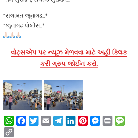
*સલામત જૂનાગઢ…*
*જૂનાગઢ પોલીસ..*
વોટ્સએપ પર ન્યૂઝ મેળવવા માટે અહીં ક્લિક
કરી ગ્રુપ જોઈન કરો.
WhatsApp
Facebook
Twitter
Email
Telegram
LinkedIn
Pinterest
Messen
Print
Me
Copy