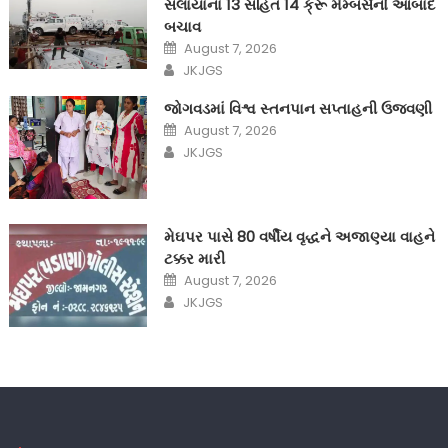
સલાયાના 13 સહિત 14 ક્રૂ મેમ્બર્સનો આબાદ
બચાવ‎
Posted
August 7, 2026
on
Author
JKJGS
જોગવડમાં વિશ્વ સ્તનપાન સપ્તાહની ઉજવણી
Posted
August 7, 2026
on
Author
JKJGS
મેઘપર પાસે 80 વર્ષીય વૃદ્ધને અજાણ્યા વાહને
ટક્કર મારી
Posted
August 7, 2026
on
Author
JKJGS