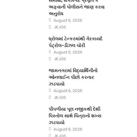
સમીક્ષા, શંકાસ્પદ પ્રવૃત્તિ કે
અફવાની પોલીસને જાણ કરવા
અનુરોધ
Posted
August 6, 2026
on
Author
JKJGS
ધ્રોલમાં ટેન્કરમાંથી ગેરકાયદે
પેટ્રોલ-ડીઝલ ચોરી
Posted
August 6, 2026
on
Author
JKJGS
જામનગરમાં વિદ્યાર્થિનીનો
ઓનલાઈન પીછો કરનાર
ઝડપાયો
Posted
August 6, 2026
on
Author
JKJGS
પીપળીયા પૂલ નજીકથી દેશી
પિસ્તોલ સાથે ચિત્રાનો શખ્સ
ઝડપાયો
Posted
August 6, 2026
on
Author
JKJGS