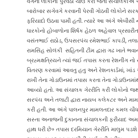
વર્ગના લોકોનો પુરવઠો ચાઉ કરી જતા સંચાલકોએ 
બારોબાર સગેવગે કરવાની પેરવી ગોઠવી લોકોને સ
ફરિયાદો ઉઠવા પામી હતી. ત્યારે આ અંગે એબીસી ન્ય
ધારકોનો હોબાળોના શિર્ષક હેઠળ અહેવાલ પ્રસારી
વસંતભાઈ રાઠોડ, ઉપસરપંચ રમેશભાઈ કાપડી, તલા
રામસિંહ સોલંકી સહિતની ટીમ દ્વારા ગઢ ખાતે ભવ
બ્રહ્મક્ષત્રિયને ત્યાં જઈ તપાસ કરતા રેશનીંગ 
વિતરણ કરવામાં આવતુ હતુ અને રેશનકાર્ડમાં, ખાંડ
રાખી તેના ગોડાઉનમાં તપાસ કરતા તેના ગોડાઉનમાંથ
આવ્યો હતો. આ સંચાલક ગેરરીતિ કરી લોકોનો જથ્થ
સરપંચ અને તલાટી દ્વારા નાયબ કલેકટર અને મા
કરી હતી. આ અંગે પાલનપુર મામલતદાર કમલ ચૌધરીન
સસ્તા અનાજની દુકાનના સંચાલકની ફરીયાદ અમને
હાથ ધરી છે॰ તપાસ દરમિયાન ગેરરીતિ માલુમ પડશે ત