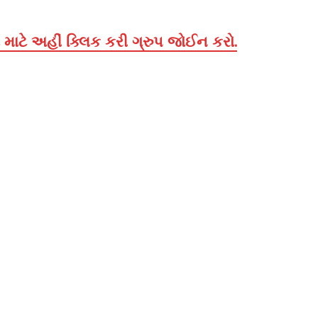
માટે અહીં ક્લિક કરી ગ્રુપ જોઈન કરો.