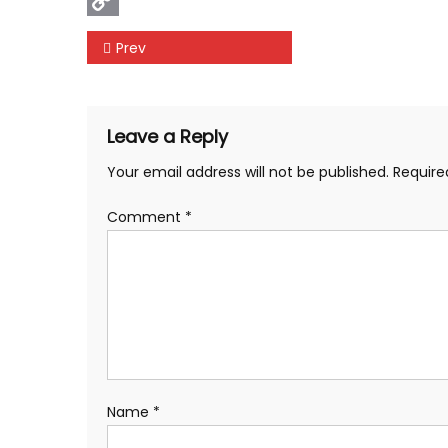
Copy
Post
Prev
Link
navigation
Leave a Reply
Your email address will not be published.
Require
Comment
*
Name
*