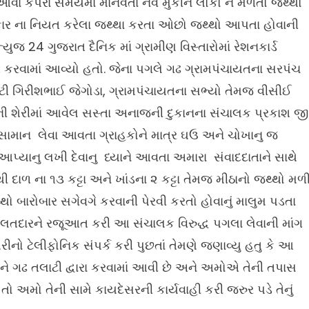
આવા કપરા સમયમાં માનવતા નેવે મુકીને લોકો ને મળતો જથ્થો
રકાર ના નિયત કરેલા જથ્થા કરતા ઓછો જથ્થો આપતા હોવાની
ુજ 24 ગુજરાત દૈનિક માં ગ્રામીણ વિસ્તારોમાં રેશનકાર્ડ
ત કરવામાં આવ્યો હતો. જેના પગલે ગઢ ગ્રામપંચાયતના સરપંચ
ટી ગિરીશભાઈ જેગોડા, ગ્રામપંચાયતના સભ્યો તેમજ વીસીઈ
ાની શેરીમાં આવેલ સસ્તા અનાજની દુકાનના સંચાલક પ્રકાશ જી
નો સામાન લેવા આવતા ગ્રાહકોને માત્ર ઘઉ અને ચોખાનુ જ
 આપ્યાનુ લખી દેવાનુ ધ્યાને આવતા અમારા સંવાદદાતાને સાથે
ી દાળ ના ૧૩ કટ્ટા અને ખાંડના ૨ કટ્ટા તેમજ મીઠાનો જથ્થો મળ
ો બારોબાર સગેવગે કરવાની પેરવી કરતો હોવાનું માલુમ પડતા
મલતદારને રજૂઆત કરી આ સંચાલક વિરુદ્ધ પગલા લેવાની માંગ
ો ટેલીફોનિક સંપર્ક કરી પુછતાં તેમણે જણાવ્યુ હતુ કે આ
 ગઢ તલાટી દ્વારા કરવામાં આવી છે અને અમોએ તેની તપાસ
ો અમો તેની સામે કાયદેસરની કાર્યવાહી કરી જરુર પડે તેનું