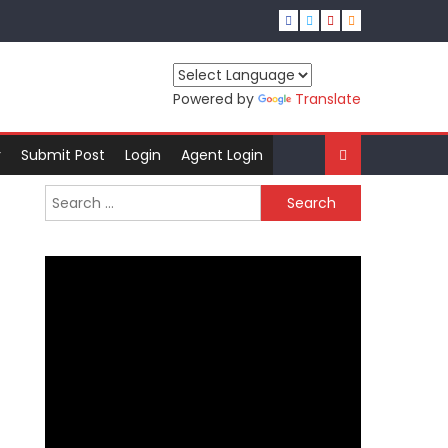
Powered by
Translate
r
Submit Post
Login
Agent Login
Search
for: