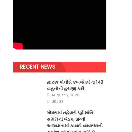
.
RECENT NEWS
ી
દ્વારકા પોલીસે કબજે કરેલા 148
વાહનોની હરાજી કરી
Posted
August 6, 2026
on
Author
JKJGS
ગોધરામાં તહેવારો પૂર્વે શાંતિ
સમિતિની બેઠક, SPની
અધ્યક્ષતામાં કાયદો વ્યવસ્થાની