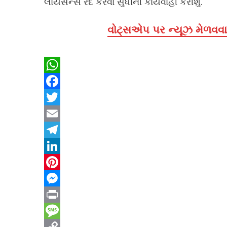
લાયસન્સ રદ કરવા સુધીની કાર્યવાહી કરીશુ.
વોટ્સએપ પર ન્યૂઝ મેળવવા 
WhatsApp
Facebook
Twitter
Email
Telegram
LinkedIn
Pinterest
Messenger
Print
Message