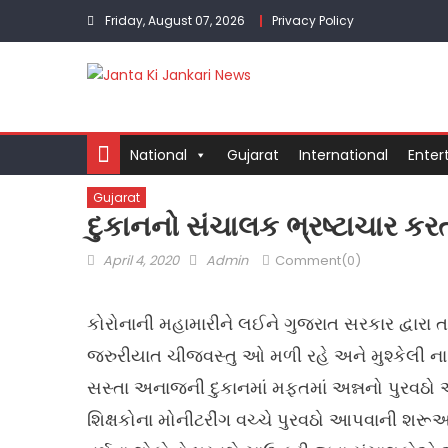
Skip
Friday, August 07, 2026
Privacy Policy
to
content
National
Gujarat
International
Enter
Gujarat
દુકાનનો સંચાલક ભ્રષ્ટાચાર કર
Posted
Author
April 4, 2020
Admin
Comment(0)
on
કોરોનાની મહામારીને લઈને ગુજરાત સરકાર દ્વારા 
જરુરીયાત ચીજવસ્તુ ઓ મળી રહે અને મુશ્કેલી ના 
સસ્તા અનાજની દુકાનમાં મફતમાં અન્નનો પુરવઠો
શિક્ષકોના મોનીટરીંગ વચ્ચે પુરવઠો આપવાની શર