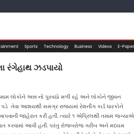
tainment
Sports
Technology
Business
Videos
E-Pape
તા રંગેહાથ ઝડપાયો
તમામ લોકોને અન્ન નો પુરવઠો મળી રહે અને લોકોને જીવન
પડે તેવા આશયથી સમગ્ર રાજ્યમાં રેશનીંગ કાર્ડ ધારકોને
 આપવાની જાહેરાત કરી હતી. ત્યારે ૧ એપ્રિલથી તમામ જગ્યાએ
ૂઆત કરવામાં આવી હતી. પરંતુ રોજબરોજ ગરીબ અને મધ્યમ