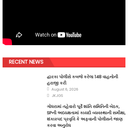
RECENT NEWS
દ્વારકા પોલીસે કબજે કરેલા 148 વાહનોની
હરાજી કરી
Posted
August 6, 2026
on
Author
JKJGS
ગોધરામાં તહેવારો પૂર્વે શાંતિ સમિતિની બેઠક,
SPની અધ્યક્ષતામાં કાયદો વ્યવસ્થાની સમીક્ષા,
શંકાસ્પદ પ્રવૃત્તિ કે અફવાની પોલીસને જાણ
કરવા અનુરોધ