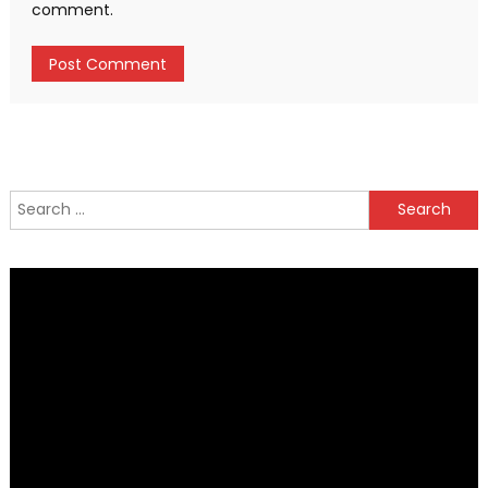
comment.
Search
for: