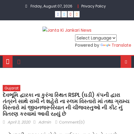
Skip
Friday, August 07, 2026
Privacy Policy
to
content
Powered by
Translate
Gujarat
દેવભૂમિ દ્વારકા ના કુરંગા સ્થિત RSPL (ઘડી) કંપની દ્વારા
તંત્રને સાથે રાખી ને શહેરો ના સ્લમ વિસ્તારો માં તથા ગ્રામ્ય
વિસ્તારો માં જીવનજરૂરિયાત ની ચીજવસ્તુઓ ની કીટ નું
વિતરણ કરવામાં આવી રહ્યું છે
Posted
Author
April 3, 2020
Admin
Comment(0)
on