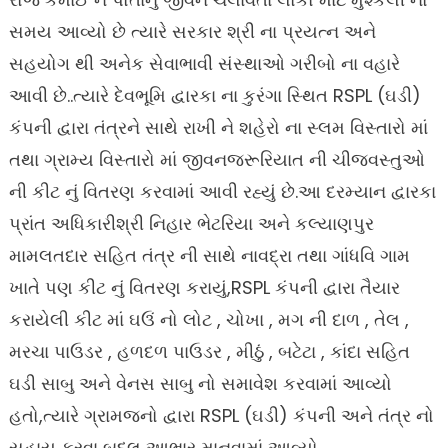
સમય આવ્યો છે ત્યારે સરકાર શ્રી ના પ્રયત્ન અને
સહયોગ થી અનેક સેવાભાવી સંસ્થાઓ ગરીબો ના વહારે
આવી છે..ત્યારે દેવભૂમિ દ્વારકા ના કુરંગા સ્થિત RSPL (ઘડી)
કંપની દ્વારા તંત્રને સાથે રાખી ને શહેરો ના સ્લમ વિસ્તારો માં
તથા ગ્રામ્ય વિસ્તારો માં જીવનજરૂરિયાત ની ચીજવસ્તુઓ
ની કીટ નું વિતરણ કરવામાં આવી રહ્યું છે.આ દરમ્યાન દ્વારકા
પ્રાંત અધિકારીશ્રી નિહાર ભેટરિયા અને કલ્યાણપુર
મામલતદાર સહિત તંત્ર ની સાથે નાવદ્રા તથા ગાંધવિ ગામ
ખાતે પણ કીટ નું વિતરણ કરાયું,RSPL કંપની દ્વારા તૈયાર
કરાયેલી કીટ માં ઘઉં નો લોટ , ચોખા , મગ ની દાળ , તેલ ,
મરચા પાઉડર , હળદળ પાઉડર , મીઠું , બટેટા , કાંદા સહિત
ઘડી સાબુ અને વેનસ સાબુ નો સમાવેશ કરવામાં આવ્યો
હતો,ત્યારે ગ્રામજનો દ્વારા RSPL (ઘડી) કંપની અને તંત્ર નો
સહાય કરવા બદલ આભાર માનવામાં આવ્યો….