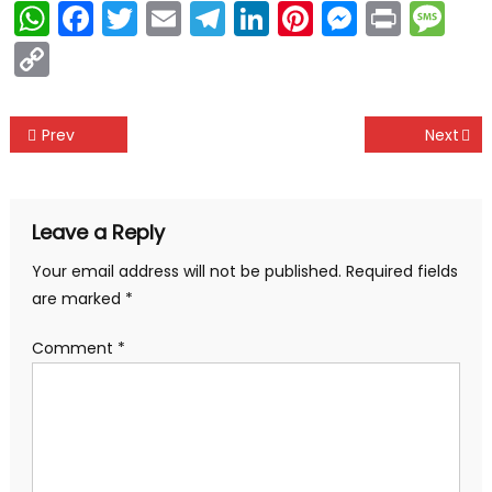
WhatsApp
Facebook
Twitter
Email
Telegram
LinkedIn
Pinterest
Messen
Print
Me
Copy
Link
Post
Prev
Next
navigation
Leave a Reply
Your email address will not be published.
Required fields
are marked
*
Comment
*