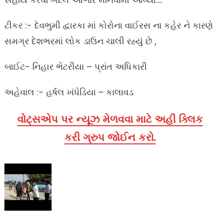
ટીકર :- દેવભુમી દ્વારકા માં કોરોના વાઈરસ ના કહેર ને કારણે
સમગ્ર દેશભરમાં લોક ડાઉન ચાલી રહ્યું છે ,
બાઈટ- નિહાર ભેટરીયા – પ્રાંત અધિકારી
અહેવાલ :- હર્ષલ ખંધેડિયા – કાલાવડ
વોટ્સએપ પર ન્યૂઝ મેળવવા માટે અહીં ક્લિક
કરી ગ્રુપ જોઈન કરો.