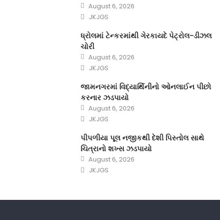
Posted
August 6, 2026
on
Author
JKJGS
ધ્રોલમાં ટેન્કરમાંથી ગેરકાયદે પેટ્રોલ-ડીઝલ
ચોરી
Posted
August 6, 2026
on
Author
JKJGS
જામનગરમાં વિદ્યાર્થિનીનો ઓનલાઈન પીછો
કરનાર ઝડપાયો
Posted
August 6, 2026
on
Author
JKJGS
પીપળીયા પૂલ નજીકથી દેશી પિસ્તોલ સાથે
ચિત્રાનો શખ્સ ઝડપાયો
Posted
August 6, 2026
on
Author
JKJGS