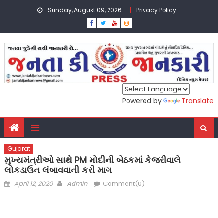
Skip
Sunday, August 09, 2026
Privacy Policy
to
content
Powered by
Translate
Gujarat
મુખ્યમંત્રીઓ સાથે PM મોદીની બેઠકમાં કેજરીવાલે
લોકડાઉન લંબાવવાની કરી માગ
Posted
Author
April 12, 2020
Admin
Comment(0)
on