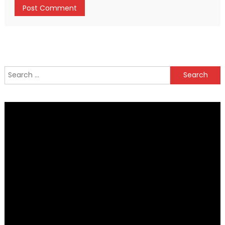
Search
for: