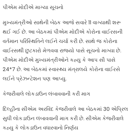
પીએમ મોદીએ માગ્યા સૂચનો
મુખ્યમંત્રીઓ સાથેની બેઠક આજે સવારે 11 વાગ્યાથી શરૂ
થઈ ગઈ છે. આ બેઠકમાં પીએમ મોદીએ કોરોના વાઈરસની
વર્તમાન પરિસ્થિતિને લઈને ચર્ચા કરી છે. સાથે જ કોરોના
વાઈરસથી છુટકારો મેળવવા રાજ્યો પાસે સૂચનો માગ્યા છે.
પીએમ મોદીએ મુખ્યમંત્રીઓને કહ્યુ કે આપ સૌ પાસે
24*7 છે. આ બેઠકમાં સ્વાસ્થ્ય મંત્રાલયે કોરોના વાઈરસે
લઈને પ્રેઝન્ટેશન પણ આપ્યુ.
કેજરીવાલે લોકડાઉન લંબાવવાની કરી માગ
દિલ્હીના સીએમ અરવિંદ કેજરીવાલે આ બેઠકમાં 30 એપ્રિલ
સુધી લોકડાઉન લંબાવવાની માગ કરી છે. સીએમ કેજરીવાલે
કહ્યુ કે લોકડાઉન વધારવાનો નિર્ણય