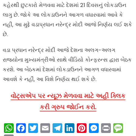
કહેરથી છુટકારો મેળવવા માટે દેશમાં 21 દિવસનું લોકડાઉન
લાગુ છે. જોકે આ લોકડાઉનને આગળ વધારવામાં આવે કે
નહીં, આ મુદ્દે વડાપ્રધાન નરેન્દ્ર મોદી આજે નિર્ણય લઈ શકે
છે.
વડા પ્રધાન નરેન્દ્ર મોદી આજે દેશના અલગ-અલગ
રાજ્યોના મુખ્યમંત્રીઓ સાથે વીડિયો કોન્ફરન્સ દ્વારા બેઠક
કરશે. આ બેઠકમાં દેશમાં લોકડાઉનને આગળ વધારવામાં
આવશે કે નહીં, આ વિશે નિર્ણય થઈ શકે છે.
વોટ્સએપ પર ન્યૂઝ મેળવવા માટે અહીં ક્લિક
કરી ગ્રુપ જોઈન કરો.
WhatsApp
Facebook
Twitter
Email
Telegram
LinkedIn
Pinterest
Messen
Print
Me