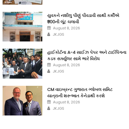
યુવકને નશીલુ પીણું પીવડાવી સાથી કર્મીએ
₹900ની લૂંટ ચલાવી
Posted
August 8, 2026
on
Author
JKJGS
હાઈકોર્ટના A-4 સાઈઝ પેપર અને ટાઈપિંગના
કડક સર્ક્યુલર સામે ભારે વિરોધ
Posted
August 8, 2026
on
Author
JKJGS
CM વાઇબ્રન્ટ ગુજરાત ગ્લોબલ સમિટ
યાત્રાની શરૂઆત કેનેડાથી કરશે
Posted
August 8, 2026
on
Author
JKJGS