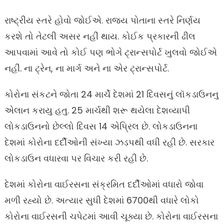
રાષ્ટ્રીય સ્તરે હોવો જોઈએ. રાજ્ય પોતાના સ્તરે નિર્ણય
કરશે તો તેટલી અસર નહીં થાય. કોઈક પ્રકારની ઢીલ
આપવામાં આવે તો કોઈ પણ ભોગે ટ્રાન્સપોર્ટ ખુલવો જોઈએ
નહીં. ના ટ્રેન, ના માર્ગ અને ના એર ટ્રાન્સપોર્ટ.
કોરોના સંકટને જોતા 24 માર્ચે દેશમાં 21 દિવસનું લૉકડાઉનનુ
એલાન કરાયુ હતુ. 25 માર્ચથી શરૂ થયેલા દેશવ્યાપી
લોકડાઉનનો છેલ્લો દિવસ 14 એપ્રિલ છે. લોકડાઉનના
દેશમાં કોરોના દર્દીઓની સંખ્યા ઝડપથી વધી રહી છે. સરકાર
લોકડાઉન વધારવા પર વિચાર કરી રહી છે.
દેશમાં કોરોના વાઈરસના સંક્રમિત દર્દીઓમાં વધારો જોવા
મળી રહ્યો છે. અત્યાર સુધી દેશમાં 6700થી વધારે લોકો
કોરોના વાઈરસની ચપેટમાં આવી ચૂક્યા છે. કોરોના વાઈરસના