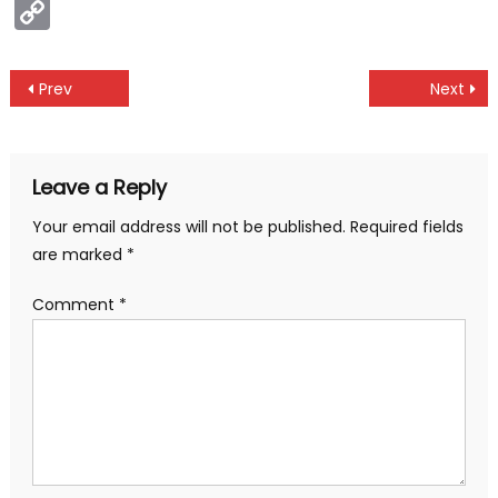
Copy
Link
Post
Prev
Next
navigation
Leave a Reply
Your email address will not be published.
Required fields
are marked
*
Comment
*