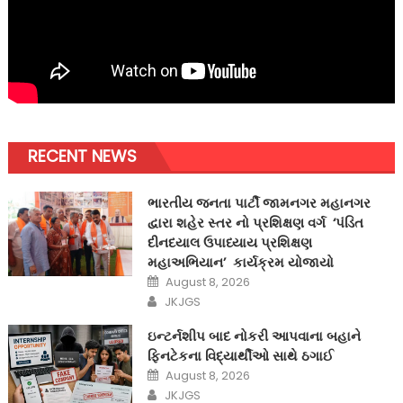
RECENT NEWS
ભારતીય જનતા પાર્ટી જામનગર મહાનગર
દ્વારા શહેર સ્તર નો પ્રશિક્ષણ વર્ગ ‘પંડિત
દીનદયાલ ઉપાધ્યાય પ્રશિક્ષણ
મહાઅભિયાન’ કાર્યક્રમ યોજાયો
Posted
August 8, 2026
on
Author
JKJGS
ઇન્ટર્નશીપ બાદ નોકરી આપવાના બહાને
ફિનટેકના વિદ્યાર્થીઓ સાથે ઠગાઈ
Posted
August 8, 2026
on
Author
JKJGS