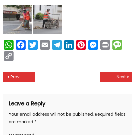
WhatsApp
Facebook
Twitter
Email
Telegram
LinkedIn
Pinterest
Messen
Print
Me
Copy
Link
Post
Prev
Next
navigation
Leave a Reply
Your email address will not be published.
Required fields
are marked
*