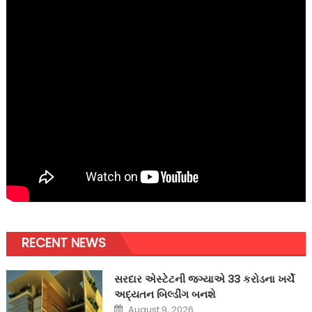
RECENT NEWS
સરદાર એસ્ટેટની જગ્યાએ 33 કરોડના ખર્ચે
અદ્યતન બિલ્ડીંગ બનશે
Posted
August 9, 2026