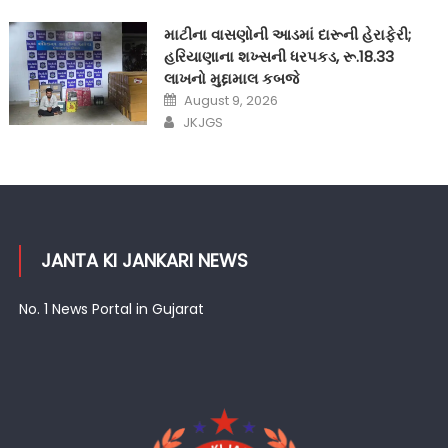
માટીના વાસણોની આડમાં દારૂની હેરાફેરી;
હરિયાણાના શખ્સની ધરપકડ, રૂ.18.33
લાખનો મુદ્દામાલ કબજે
Posted
August 9, 2026
on
Author
JKJGS
JANTA KI JANKARI NEWS
No. 1 News Portal in Gujarat