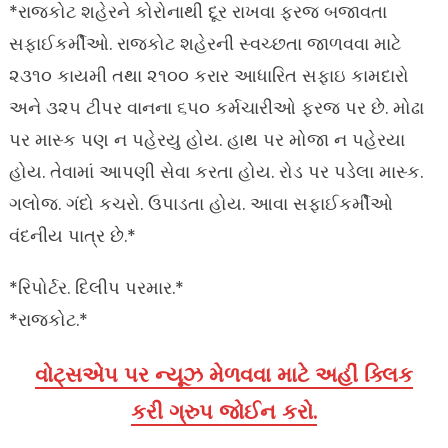
*રાજકોટ શહેરને કોરોનાથી દૂર રાખવા ફરજ બજાવતા
સફાઈકર્મીઓ. રાજકોટ શહેરની સ્વચ્છતા જાળવવા માટે
૨૩૧૦ કાયમી તથા ૨૧૦૦ કરાર આધારિત સફાઇ કામદારો
અને ૩૨૫ ટીપર વાનના ૬૫૦ કર્મચારીઓ ફરજ પર છે. મોઢા
પર માસ્ક પણ ન પહેરયુ હોય. હાથ પર મોજા ન પહેરયા
હોય. તેવામાં આપણી સેવા કરતા હોય. રોડ પર પડેલા માસ્ક.
ગલોજ. ગંદો કચરો. ઉપાડતા હોય. આવા સફાઈકર્મીઓ
વંદનીય પાત્ર છે.*
*રિપોર્ટર. દિલીપ પરમાર.*
*રાજકોટ.*
વોટ્સએપ પર ન્યૂઝ મેળવવા માટે અહીં ક્લિક
કરી ગ્રુપ જોઈન કરો.