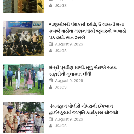
on
Author
JKJGS
ભાણખોખરી પંથકમાં દરોડો, 5 લાખની મત્તા
કબજે વાડીના મકાનમાંથી જુગારનો અખાડો
પકડાયો, સાત ઝબ્બે
Posted
August 9, 2026
on
Author
JKJGS
મંત્રી પ્રવીણ માળી, મૂળુ બેરાએ બરડા
સફારીની મુલાકાત લીધી
Posted
August 9, 2026
on
Author
JKJGS
પંચમહાલ પોલીસે ગોધરાની ઈકબાલ
હાઈસ્કૂલમાં જાગૃતિ કાર્યક્રમ યોજ્યો
Posted
August 9, 2026
on
Author
JKJGS