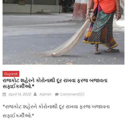
Gujarat
રાજકોટ શહેરને કોરોનાથી દૂર રાખવા ફરજ બજાવતા
સફાઈકર્મીઓ.*
Posted
Author
April 14, 2020
Admin
Comment(0)
on
*રાજકોટ શહેરને કોરોનાથી દૂર રાખવા ફરજ બજાવતા
સફાઈકર્મીઓ.*