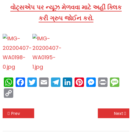
વોટ્સએપ પર ન્યૂઝ મેળવવા માટે અહીં ક્લિક
કરી ગ્રુપ જોઈન કરો.
WhatsApp
Facebook
Twitter
Email
Telegram
LinkedIn
Pinterest
Messen
Print
Me
Copy
Link
Post
Prev
Next
navigation