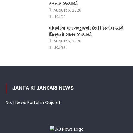
કરનાર ઝડપાયો
Posted
August 6, 2026
on
Author
JKJGS
પીપળીયા પૂલ નજીકથી દેશી પિસ્તોલ સાથે
ચિત્રાનો શખ્સ ઝડપાયો
Posted
August 6, 2026
on
Author
JKJGS
JANTA KI JANKARI NEWS
No. 1 News Portal in Gujarat