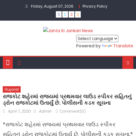
Skip
Friday, August 07, 2026
Privacy Policy
to
content
Powered by
Translate
Gujarat
રાજકોટ શહેરમાં રાજ્યમાં પ્રથમવાર લાઉડ સ્પીકર સહિતનું
ડ્રોન રાજકોટમાં ઉતાર્યું છે. પોલીસની કડક સૂચના
Posted
Author
April 7, 2020
Admin
Comment(0)
on
*રાજકોટ શહેરમાં રાજ્યમાં પ્રથમવાર લાઉડ સ્પીકર
સહિતનું ડ્રોન રાજકોટમાં ઉતાર્યું છે. પોલીસની કડક સૂચના.*