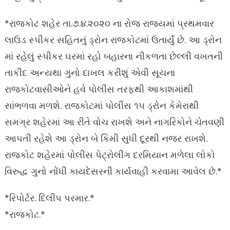
*રાજકોટ શહેર તા.૭.૪.૨૦૨૦ ના રોજ રાજ્યમાં પ્રથમવાર
લાઉડ સ્પીકર સહિતનું ડ્રોન રાજકોટમાં ઉતાર્યું છે. આ ડ્રોન
માં રહેલું સ્પીકર ઘરમાં રહો બહારના નીકળતા છેલ્લી વખતની
તાકીદ અન્યથા ગુનો દાખલ કરીશું એવી સૂચના
રાજકોટવાસીઓને હવે પોલીસ તરફથી આકાશમાંથી
સાંભળવા મળશે. રાજકોટમાં પોલીસ ૧૫ ડ્રોન કેમેરાથી
સમગ્ર શહેરમાં આ રીતે વોચ રાખશે અને નાગરિકોને ચેતવણી
આપતી રહેશે આ ડ્રોન બે કિમી સુધી દૂરથી નજર રાખશે.
રાજકોટ શહેરમાં પોલીસ પેટ્રોલીંગ દરમિયાન મળેલા લોકો
વિરુદ્ધ ગુનો નોંધી કાયદેસરની કાર્યવાહી કરવામા આવેલ છે.*
*રિપોર્ટર. દિલીપ પરમાર.*
*રાજકોટ.*