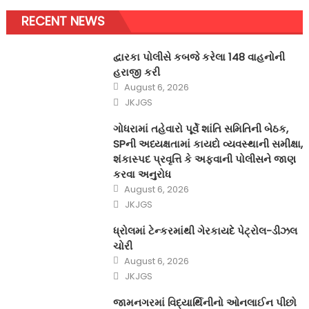
RECENT NEWS
દ્વારકા પોલીસે કબજે કરેલા 148 વાહનોની
હરાજી કરી
Posted
August 6, 2026
on
Author
JKJGS
ગોધરામાં તહેવારો પૂર્વે શાંતિ સમિતિની બેઠક,
SPની અધ્યક્ષતામાં કાયદો વ્યવસ્થાની સમીક્ષા,
શંકાસ્પદ પ્રવૃત્તિ કે અફવાની પોલીસને જાણ
કરવા અનુરોધ
Posted
August 6, 2026
on
Author
JKJGS
ધ્રોલમાં ટેન્કરમાંથી ગેરકાયદે પેટ્રોલ-ડીઝલ
ચોરી
Posted
August 6, 2026
on
Author
JKJGS
જામનગરમાં વિદ્યાર્થિનીનો ઓનલાઈન પીછો