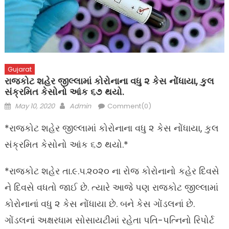
Gujarat
રાજકોટ શહેર જીલ્લામાં કોરોનાના વધુ ૨ કેસ નોંધાયા, કુલ
સંક્રમિત કેસોનો આંક ૬૭ થયો.
Posted
Author
May 10, 2020
Admin
Comment(0)
on
*રાજકોટ શહેર જીલ્લામાં કોરોનાના વધુ ૨ કેસ નોંધાયા, કુલ
સંક્રમિત કેસોનો આંક ૬૭ થયો.*
*રાજકોટ શહેર તા.૯.૫.૨૦૨૦ ના રોજ કોરોનાનો કહેર દિવસે
ને દિવસે વધતો જાઈ છે. ત્યારે આજે પણ રાજકોટ જીલ્લામાં
કોરોનાનાં વધુ ૨ કેસ નોંધાયા છે. બને કેસ ગોંડલનાં છે.
ગોંડલનાં અક્ષરધામ સોસાયટીમાં રહેતા પતિ-પત્નિનો રિપોર્ટ