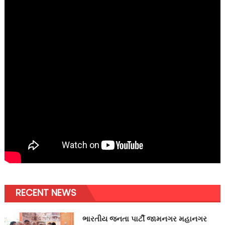
RECENT NEWS
ભારતીય જનતા પાર્ટી જામનગર મહાનગર