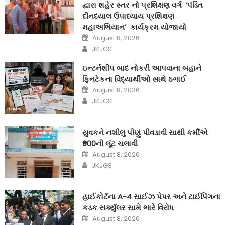
દ્વારા શહેર સ્તર નો પ્રશિક્ષણ વર્ગ ‘પંડિત
દીનદયાલ ઉપાધ્યાય પ્રશિક્ષણ
મહાઅભિયાન’ કાર્યક્રમ યોજાયો
Posted
August 8, 2026
on
Author
JKJGS
ઇન્ટર્નશીપ બાદ નોકરી આપવાના બહાને
ફિનટેકના વિદ્યાર્થીઓ સાથે ઠગાઈ
Posted
August 8, 2026
on
Author
JKJGS
યુવકને નશીલુ પીણું પીવડાવી સાથી કર્મીએ
₹900ની લૂંટ ચલાવી
Posted
August 8, 2026
on
Author
JKJGS
હાઈકોર્ટના A-4 સાઈઝ પેપર અને ટાઈપિંગના
કડક સર્ક્યુલર સામે ભારે વિરોધ
Posted
August 8, 2026
on