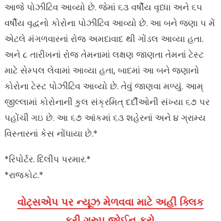
આજે પોઝીટિવ આવ્યો છે. જેમાં ૬૩ વર્ષીય વૃધ્ધા અને ૬૫
વર્ષીય વૃદ્વનો કોરોના પોઝીટિવ આવ્યો છે. આ બને જણા ૫ મેં
એટલે મંગળવારનાં રોજ અમદાવાદ થી ગોંડલ આવ્યા હતા.
અને ૮ તારીખનાં રોજ તેમનામાં લક્ષણ જાણતા તેમનાં ટેસ્ટ
માટે સેમ્પલ લેવામાં આવ્યા હતા, બાદમાં આ બને જણાનો
કોરોના ટેસ્ટ પોઝીટિવ આવ્યો છે. તેવું જાણવા મળ્યું. આમ્
જીલ્લામાં કોરોનાની કુલ સંક્રમિત્ દર્દીઓની સંખ્યા ૬૭ પર
પહોંચી ગઇ છે. આ ૬૭ આંકમાં ૬૩ શહેરનાં અને ૪ ગ્રામ્ય
વિસ્તારનાં કેસ નોંધાયા છે.*
*રિપોર્ટર. દિલીપ પરમાર.*
*રાજકોટ.*
વોટ્સએપ પર ન્યૂઝ મેળવવા માટે અહીં ક્લિક
કરી ગ્રુપ જોઈન કરો.