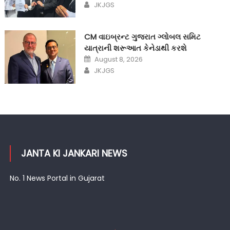
Author
JKJGS
CM વાઇબ્રન્ટ ગુજરાત ગ્લોબલ સમિટ
યાત્રાની શરૂઆત કેનેડાથી કરશે
Posted
August 8, 2026
on
Author
JKJGS
JANTA KI JANKARI NEWS
No. 1 News Portal in Gujarat