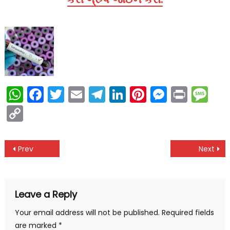
WhatsApp
Facebook
Twitter
Email
Telegram
LinkedIn
Pinterest
Messen
Print
Me
Copy
Link
Post
Prev
Next
navigation
Leave a Reply
Your email address will not be published.
Required fields
are marked
*