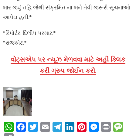
બાર જવું નહિ જેથી સંક્રમિત ના બને તેવી જરૂરી સૂચનાઓ
આપેલ હતી.*
*રિપોર્ટર. દિલીપ પરમાર.*
*રાજકોટ.*
વોટ્સએપ પર ન્યૂઝ મેળવવા માટે અહીં ક્લિક
કરી ગ્રુપ જોઈન કરો.
WhatsApp
Facebook
Twitter
Email
Telegram
LinkedIn
Pinterest
Messen
Print
Me