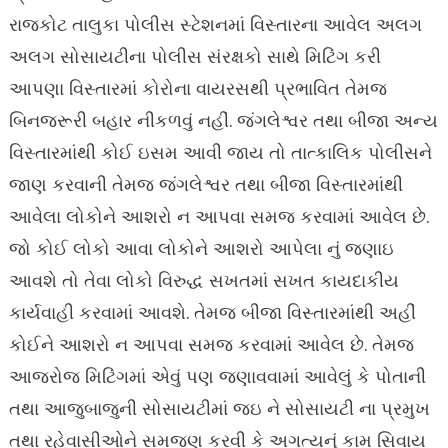
રાજકોટ તાલુકા પોલીસ સ્ટેશનમાં વિસ્તારના આવેલ અલગ
અલગ સોસાયટીના પોલીસ સંરક્ષકો સાથે મિટિંગ કરી
આપણા વિસ્તારમાં કોરોના વાયરસથી પ્રભાવિત તેમજ
બિનજરૂરી બહાર નીકળવું નહીં. જંગલેશ્વર તથા બીજા અન્ય
વિસ્તારમાંથી કોઈ ઇસમ આવી જાય તો તાત્કાલિક પોલીસને
જાણ કરવાની તેમજ જંગલેશ્વર તથા બીજા વિસ્તારમાંથી
આવેલા લોકોને આશરો ન આપવા સમજ કરવામાં આવેલ છે.
જો કોઈ લોકો આવા લોકોને આશરો આપેલા નું જણાઇ
આવશે તો તેવા લોકો વિરુદ્ધ સખતમાં સખત કાયદાકીય
કાર્યવાહી કરવામાં આવશે. તેમજ બીજા વિસ્તારમાંથી અહીં
કોઈને આશરો ન આપવા સમજ કરવામાં આવેલ છે. તેમજ
આજરોજ મિટિંગમાં એવું પણ જણાવવામાં આવેલું કે પોતાની
તથા આજુબાજુની સોસાયટીમાં જઇ ને સોસાયટી ના પ્રમુખ
તથા રહેવાસીઓને સમજણ કરવી કે અગત્યનું કામ સિવાય