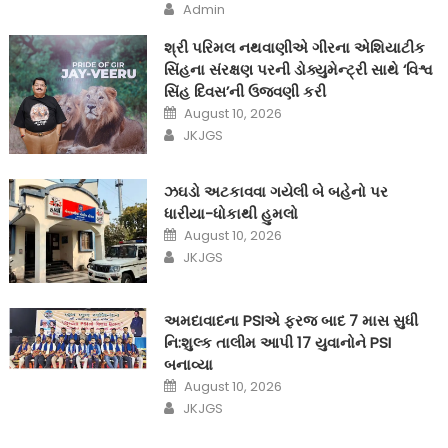
Author
Admin
શ્રી પરિમલ નથવાણીએ ગીરના એશિયાટીક
સિંહના સંરક્ષણ પરની ડોક્યુમેન્ટ્રી સાથે ‘વિશ્વ
સિંહ દિવસ’ની ઉજવણી કરી
Posted
August 10, 2026
on
Author
JKJGS
ઝઘડો અટકાવવા ગયેલી બે બહેનો પર
ધારીયા-ધોકાથી હુમલો
Posted
August 10, 2026
on
Author
JKJGS
અમદાવાદના PSIએ ફરજ બાદ 7 માસ સુધી
નિ:શુલ્ક તાલીમ આપી 17 યુવાનોને PSI
બનાવ્યા
Posted
August 10, 2026
on
Author
JKJGS