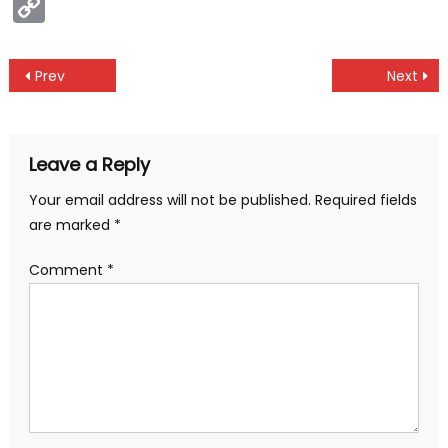
Copy
Link
Post
Prev
Next
navigation
Leave a Reply
Your email address will not be published.
Required fields
are marked
*
Comment
*