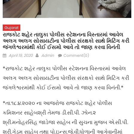
Gujarat
રાજકોટ શહેર તાલુકા પોલીસ સ્ટેશનના વિસ્તારમાં આવેલ
અલગ અલગ સોસાયટીના પોલીસ સંરક્ષકો સાથે મિટિંગ કરી
જંગલેશ્વરમાંથી કોઈ ઈસમો આવે તો જાણ કરવા વિનંતી
Posted
Author
April 19, 2020
Admin
Comment(0)
on
*રાજકોટ શહેર તાલુકા પોલીસ સ્ટેશનના વિસ્તારમાં આવેલ
અલગ અલગ સોસાયટીના પોલીસ સંરક્ષકો સાથે મિટિંગ કરી
જંગલેશ્વરમાંથી કોઈ ઈસમો આવે તો જાણ કરવા વિનંતી.*
*તા.૧૮.૪.૨૦૨૦ ના આજરોજ રાજકોટ શહેર પોલીસ
કમિશનર સાહેબશ્રી તેમજ ડી.સી.પી. ઝોન.૨
શ્રી.મનોહરસિંહ જાડેજા સાહેબ ની સુચના મુજબ એ.સી.પી.
શ્રી.ગેડમ સાહેબ તથા પો.ઇન્સ.જે.વી.ધોળાની આગેવાનીમાં