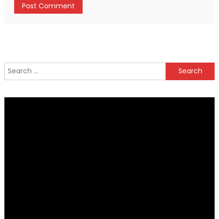
Search
for: