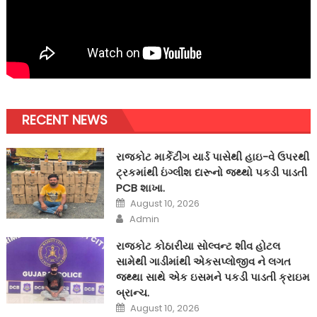
RECENT NEWS
રાજકોટ માર્કેટીંગ યાર્ડ પાસેથી હાઇ-વે ઉપરથી
ટ્રકમાંથી ઇંગ્લીશ દારૂનો જથ્થો પકડી પાડતી
PCB શાખા.
Posted
August 10, 2026
on
Author
Admin
રાજકોટ કોઠારીયા સોલ્વન્ટ શીવ હોટલ
સામેથી ગાડીમાંથી એકસપ્લોજીવ ને લગત
જથ્થા સાથે એક ઇસમને પકડી પાડતી ક્રાઇમ
બ્રાન્ચ.
Posted
August 10, 2026
on