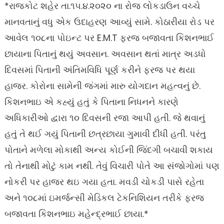
*રાજકોટ શહેર તા.૧૫.૪.૨૦૨૦ ના રોજ લોકડાઉન વચ્ચે
માનવતાનું વધુ એક ઉદાહરણ આવ્યું સામે. કોઠારીયા રોડ પર
આવેલ ૧૦૮ના પોઇન્ટ પર E.M.T ફરજ બજાવતા કિશનભાઈ
છાયાના પિતાનું થયું અવસાન. અવસાન થતાં માત્ર અડધો
દિવસમાં પિતાની અંતિમવિધિ પૂર્ણ કરીને ફરજ પર થયા
હાજર. કોરોના સામેની જંગમાં મારુ યોગદાન મહત્વનું છે.
કિશનભાઇ એ કહ્યું હતું કે પિતાના નિધનને કારણે
અધિકારીઓ દ્વારા ૧૦ દિવસની રજા આપી હતી. જે થવાનું
હતું તે થઈ ગયું પિતાની છત્રછાયા ગુમાવી દીધી હતી. પરંતુ
પોતાને મળેલા મોકાથી અન્ય કોઈની જિંદગી બચાવી શકાય
તો તેનાથી મોટું કામ નથી. તેવું વિચારી પોતે આ સંજોગોમાં પણ
નોકરી પર હાજર થઇ ગયા હતા. મવડી ચોકડી પાસે રહેતા
અને ૧૦૮માં ઇમર્જન્સી મેડિકલ ટેકનિશિયન તરીકે ફરજ
બજાવતા કિશનભાઇ મહેન્દ્રભાઈ છાયા.*