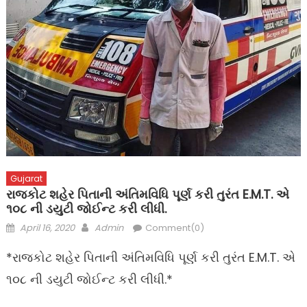
Gujarat
રાજકોટ શહેર પિતાની અંતિમવિધિ પૂર્ણ કરી તુરંત E.M.T. એ
૧૦૮ ની ડયુટી જોઈન્ટ કરી લીધી.
Posted
Author
April 16, 2020
Admin
Comment(0)
on
*રાજકોટ શહેર પિતાની અંતિમવિધિ પૂર્ણ કરી તુરંત E.M.T. એ
૧૦૮ ની ડયુટી જોઈન્ટ કરી લીધી.*