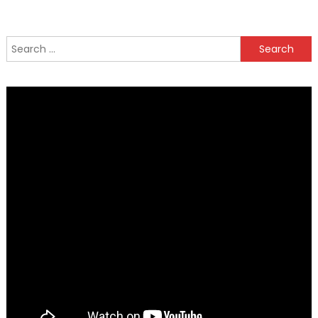
Search
for: