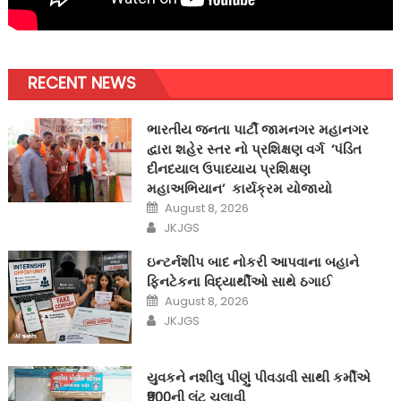
RECENT NEWS
ભારતીય જનતા પાર્ટી જામનગર મહાનગર
દ્વારા શહેર સ્તર નો પ્રશિક્ષણ વર્ગ ‘પંડિત
દીનદયાલ ઉપાધ્યાય પ્રશિક્ષણ
મહાઅભિયાન’ કાર્યક્રમ યોજાયો
Posted
August 8, 2026
on
Author
JKJGS
ઇન્ટર્નશીપ બાદ નોકરી આપવાના બહાને
ફિનટેકના વિદ્યાર્થીઓ સાથે ઠગાઈ
Posted
August 8, 2026
on
Author
JKJGS
યુવકને નશીલુ પીણું પીવડાવી સાથી કર્મીએ
₹900ની લૂંટ ચલાવી