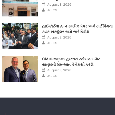
Posted
August 8, 2026
on
Author
JKJGS
હાઈકોર્ટના A-4 સાઈઝ પેપર અને ટાઈપિંગના
કડક સર્ક્યુલર સામે ભારે વિરોધ
Posted
August 8, 2026
on
Author
JKJGS
CM વાઇબ્રન્ટ ગુજરાત ગ્લોબલ સમિટ
યાત્રાની શરૂઆત કેનેડાથી કરશે
Posted
August 8, 2026
on
Author
JKJGS