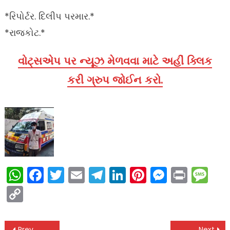
*રિપોર્ટર. દિલીપ પરમાર.*
*રાજકોટ.*
વોટ્સએપ પર ન્યૂઝ મેળવવા માટે અહીં ક્લિક
કરી ગ્રુપ જોઈન કરો.
WhatsApp
Facebook
Twitter
Email
Telegram
LinkedIn
Pinterest
Messen
Print
Me
Copy
Link
Prev
Next