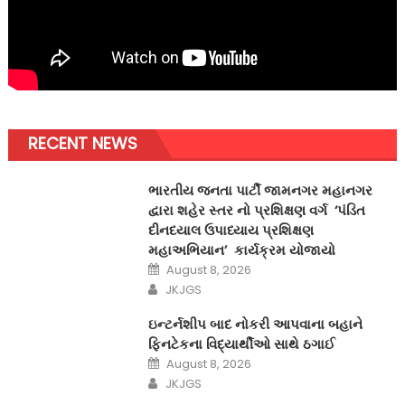
RECENT NEWS
ભારતીય જનતા પાર્ટી જામનગર મહાનગર
દ્વારા શહેર સ્તર નો પ્રશિક્ષણ વર્ગ ‘પંડિત
દીનદયાલ ઉપાધ્યાય પ્રશિક્ષણ
મહાઅભિયાન’ કાર્યક્રમ યોજાયો
Posted
August 8, 2026
on
Author
JKJGS
ઇન્ટર્નશીપ બાદ નોકરી આપવાના બહાને
ફિનટેકના વિદ્યાર્થીઓ સાથે ઠગાઈ
Posted
August 8, 2026
on
Author
JKJGS