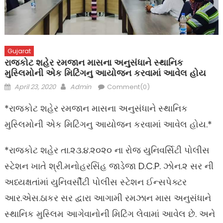
Gujarat
રાજકોટ શહેર રમજાન માસના અનુસંધાને સ્થાનિક
મુસ્લિમોની એક મિટિંગનુ આયોજન કરવામાં આવેલ હોય
Posted
Author
April 23, 2020
Admin
Comment(0)
on
*રાજકોટ શહેર રમજાન માસના અનુસંધાને સ્થાનિક
મુસ્લિમોની એક મિટિંગનુ આયોજન કરવામાં આવેલ હોય.*
*રાજકોટ શહેર તા.૨૩.૪.૨૦૨૦ ના રોજ યુનિવર્સિટી પોલીસ
સ્ટેશન ખાતે શ્રી.મનોહરસિંહ જાડેજા D.C.P. ઝોન.૨ સર ની
અધ્યક્ષતાંમાં યુનિવર્સીટી પોલીસ સ્ટેશન ઈન્સપેક્ટર
આર.એસ.ઠાકર સર દ્વારા આગામી રમઝાન માસ અનુસંધાને
સ્થાનિક મુસ્લિમ આગેવાનોની મિટિંગ લેવામાં આવેલ છે. અને