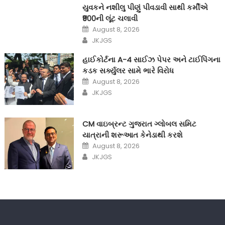
યુવકને નશીલુ પીણું પીવડાવી સાથી કર્મીએ
₹900ની લૂંટ ચલાવી
Posted
August 8, 2026
on
Author
JKJGS
હાઈકોર્ટના A-4 સાઈઝ પેપર અને ટાઈપિંગના
કડક સર્ક્યુલર સામે ભારે વિરોધ
Posted
August 8, 2026
on
Author
JKJGS
CM વાઇબ્રન્ટ ગુજરાત ગ્લોબલ સમિટ
યાત્રાની શરૂઆત કેનેડાથી કરશે
Posted
August 8, 2026
on
Author
JKJGS