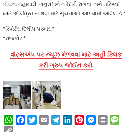
કોરાના મહામારી અનુસંધાને તકેદારી રાખવા અને મસ્જિદ
ખાતે એકત્રિત ન થવા માટે સૂચનાઓ આપવામાં આવેલ છે.*
*રિપોર્ટર. દિલીપ પરમાર.*
*રાજકોટ.*
વોટ્સએપ પર ન્યૂઝ મેળવવા માટે અહીં ક્લિક
કરી ગ્રુપ જોઈન કરો.
WhatsApp
Facebook
Twitter
Email
Telegram
LinkedIn
Pinterest
Messen
Print
Me
Copy