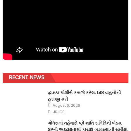
RECENT NEWS
દ્વારકા પોલીસે કબજે કરેલા 148 વાહનોની
હરાજી કરી
Posted
August 6, 2026
on
Author
JKJGS
ગોધરામાં તહેવારો પૂર્વે શાંતિ સમિતિની બેઠક,
SPની અધ્યક્ષતામાં કાયદો વ્યવસ્થાની સમીક્ષા,