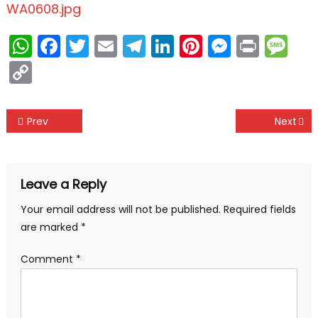
WhatsApp
Facebook
Twitter
Email
Telegram
LinkedIn
Pinterest
Messen
Print
Me
Copy
Link
Post
Prev
Next
navigation
Leave a Reply
Your email address will not be published.
Required fields
are marked
*
Comment
*