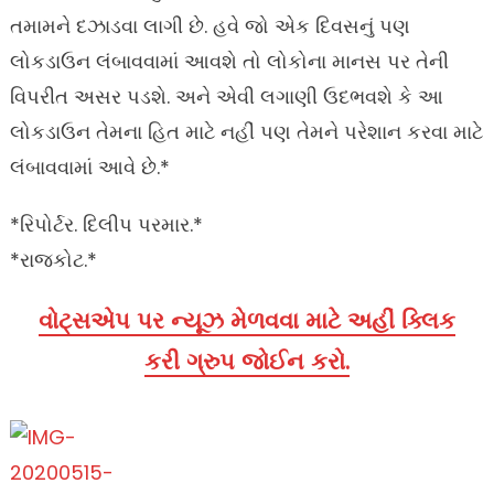
તમામને દઝાડવા લાગી છે. હવે જો એક દિવસનું પણ
લોકડાઉન લંબાવવામાં આવશે તો લોકોના માનસ પર તેની
વિપરીત અસર પડશે. અને એવી લગાણી ઉદભવશે કે આ
લોકડાઉન તેમના હિત માટે નહીં પણ તેમને પરેશાન કરવા માટે
લંબાવવામાં આવે છે.*
*રિપોર્ટર. દિલીપ પરમાર.*
*રાજકોટ.*
વોટ્સએપ પર ન્યૂઝ મેળવવા માટે અહીં ક્લિક
કરી ગ્રુપ જોઈન કરો.