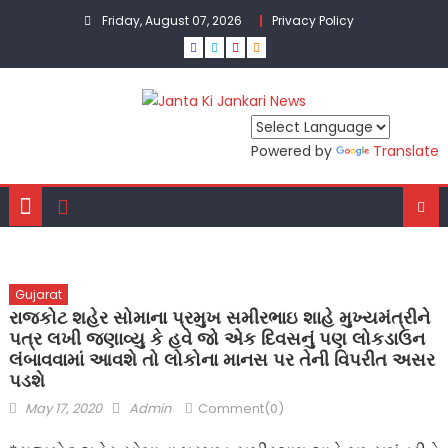
Skip
Friday, August 07, 2026
Privacy Policy
to
content
Powered by
Translate
Gujarat
રાજકોટ શહેર સોમાના પ્રમુખ સમીરભાઇ શાહે મુખ્યમંત્રીને
પત્ર લખી જણાવ્યુ કે હવે જો એક દિવસનું પણ લોકડાઉન
લંબાવવામાં આવશે તો લોકોના માનસ પર તેની વિપરીત અસર
પડશે
Posted
Author
May 17, 2020
Admin
Comment(0)
on