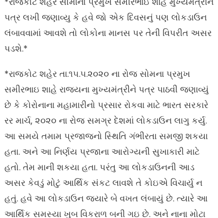
*રાજકોટ શહેર સોમાના પ્રમુખ સમીરભાઇ શાહે મુખ્યમંત્રીને
પત્ર લખી જણાવ્યુ કે હવે જો એક દિવસનું પણ લોકડાઉન
લંબાવવામાં આવશે તો લોકોના માનસ પર તેની વિપરીત અસર
પડશે.*
*રાજકોટ શહેર તા.૧૫.૫.૨૦૨૦ ના રોજ સોમના પ્રમુખ
સમીરભાઇ શાહે રાજયના મુખ્યમંત્રીને પત્ર પાઠવી જણાવ્યું
છે કે કોરોનાના મહામારીનો પ્રસાર રોકવા માટે ભારત સરકારે
રર માર્ચ, ૨૦૨૦ ના રોજ સમગ્ર દેશમાં લોકડાઉન લાગુ કર્યુ.
આ સમયે તમામ પ્રજાજનો સ્થિતિ ગંભીરતા સમજી શકયા
હતા. અને આ નિર્ણય પ્રજાના આરોગ્યની સુખાકારી માટે
હતો. તેમ માની શકયા હતા. પરંતુ આ લોકડાઉનની આડ
અસર કેવડું મોટું આર્થિક સંકટ લાવશે તે કોઇએ વિચાર્યુ ન
હતું. હવે આ લોકડાઉન જયારે બે વખત લંબાયું છે. ત્યારે આ
આર્થિક સમસ્યા ખુબ વિકરાળ બની ગઇ છે. અને નાના મોટા