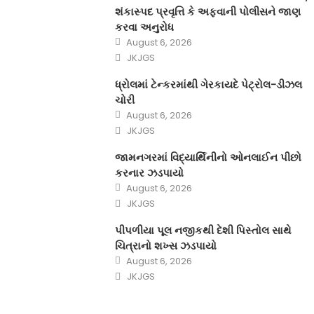
શંકાસ્પદ પ્રવૃત્તિ કે અફવાની પોલીસને જાણ
કરવા અનુરોધ
Posted
August 6, 2026
on
Author
JKJGS
ધ્રોલમાં ટેન્કરમાંથી ગેરકાયદે પેટ્રોલ-ડીઝલ
ચોરી
Posted
August 6, 2026
on
Author
JKJGS
જામનગરમાં વિદ્યાર્થિનીનો ઓનલાઈન પીછો
કરનાર ઝડપાયો
Posted
August 6, 2026
on
Author
JKJGS
પીપળીયા પૂલ નજીકથી દેશી પિસ્તોલ સાથે
ચિત્રાનો શખ્સ ઝડપાયો
Posted
August 6, 2026
on
Author
JKJGS