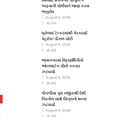
સમીક્ષા, શંકાસ્પદ પ્રવૃત્તિ કે
અફવાની પોલીસને જાણ કરવા
અનુરોધ
Posted
August 6, 2026
on
Author
JKJGS
ધ્રોલમાં ટેન્કરમાંથી ગેરકાયદે
પેટ્રોલ-ડીઝલ ચોરી
Posted
August 6, 2026
on
Author
JKJGS
જામનગરમાં વિદ્યાર્થિનીનો
ઓનલાઈન પીછો કરનાર
ઝડપાયો
Posted
August 6, 2026
on
Author
JKJGS
પીપળીયા પૂલ નજીકથી દેશી
પિસ્તોલ સાથે ચિત્રાનો શખ્સ
ઝડપાયો
Posted
August 6, 2026
on
Author
JKJGS