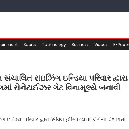
tainment
Sports
Technology
Business
Videos
E-Pape
સંચાલિત રાઇઝિંગ ઇન્ડિયા પરિવાર દ્વારા
માં સેનેટાઈઝર ગેટ વિનામૂલ્યે બનાવી
 ઇન્ડિયા પરિવાર દ્વારા સિવિલ હોસ્પિટલના કોરોના વિભાગમાં