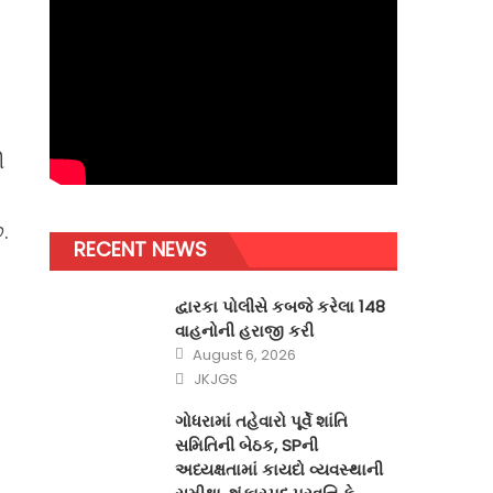
ી
.
RECENT NEWS
દ્વારકા પોલીસે કબજે કરેલા 148
વાહનોની હરાજી કરી
Posted
August 6, 2026
on
Author
JKJGS
ગોધરામાં તહેવારો પૂર્વે શાંતિ
સમિતિની બેઠક, SPની
અધ્યક્ષતામાં કાયદો વ્યવસ્થાની