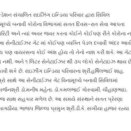
ેશન સંચાલિત રાઇઝિંગ ઇન્ડિયા પરિવાર દ્વારા સિવિલ
ામૂલ્યે બનાવી કોરોના વિભાગમાં સતત દિવસ-રાત સેવા આપતા
ક્યોરિટી અને ત્યાં અવર જવર કરતા કોઈને કોઈપણ રીતે કોરોના ન
. આ સેનીટાઈઝર ગેટ માં કોઈપણ વ્યક્તિ પેડલ દબાવી અંદર આવ
યાંય પણ વાયરસના કોઈ અંશ હોય તો તેનો નાશ કરી શકે. આ ગેટ
ો નથી. અને ૧ લિટર સેનેટાઈઝર થી ૩૫ લોકો સેનેટાઇઝ થાય છે
શકે છે. રાઇઝીંગ ઇન્ડિયા પરિવારના શ્રી.હર્ષિલભાઈ શાહ.
ો સાથે આ સેનીટાઈઝર ગેટ વિનામૂલ્યે બનાવી સિવિલમાં
સર્જનશ્રી ડો.મનીષ મહેતા. ડો.કમલભાઈ ગોસ્વામી. ચૌહાણભાઇ.
 જ સાથ સહકાર મળેલ છે. આ સમયે સંસ્થાને સતત પ્રેરણા
ાગઠીયા. ભાજપ જિલ્લા પ્રમુખ શ્રી.ડી.કે. સખીયા હાજર રહ્યા