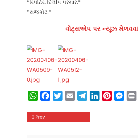
*રિપોર્ટર. દિલીપ પરમાર.*
*રાજકોટ.*
વોટ્સએપ પર ન્યૂઝ મેળવવા 
WhatsApp
Facebook
Twitter
Email
Telegram
LinkedIn
Pinte
Me
Post
Prev
navigation