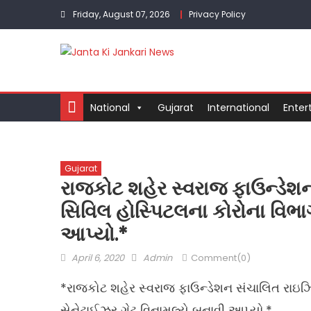
Skip
Friday, August 07, 2026
Privacy Policy
to
content
National
Gujarat
International
Enter
Gujarat
રાજકોટ શહેર સ્વરાજ ફાઉન્ડેશન 
સિવિલ હોસ્પિટલના કોરોના વિભાગ
આપ્યો.*
Posted
Author
April 6, 2020
Admin
Comment(0)
on
*રાજકોટ શહેર સ્વરાજ ફાઉન્ડેશન સંચાલિત રાઇઝિંગ
સેનેટાઈઝર ગેટ વિનામૂલ્યે બનાવી આપ્યો.*