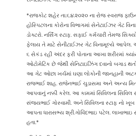
*રાજકોટ શહેર તા.૬.૪.૨૦૨૦ ના રોજ સ્વરાજ ફાઉન્ડ
હોસ્પિટલના કોરોના વિભાગમાં સેનેટાઈઝર ગેટ વિન
ડોક્ટરો. નર્સિંગ સ્ટાફ. સફાઈ કર્મચારી તેમજ સિ
ફેલાય તે માટે સેનીટાઈઝર ગેટ વિનામૂલ્યે આપેલ
૬ સેકંડ રહી અંદર ફરી પોતાના આખા શરીરમાં ક્
ઓટોમેટિક છે જેથી સેનિટાઇઝિંગ દવાનો બગાડ થત
આ ગેટ ઓછા ખર્ચમાં ઘણા લોકોની જાનહાની અટકાવી 
રાજભાઈ શાહ. રાજેનભાઈ ચુડાસમા અને અન્ય મિત્ર
આપવાનું નક્કી કરેલ. આ કામમાં સિવિલના સિવિલ 
સંજયભાઈ ગોસ્વામી. અને સિવિલના સ્ટાફ નો ખૂબ
આપતા ધારાસભ્ય શ્રી.ગોવિંદભાઇ પટેલ. લાખાભાઇ સ
હતા.*