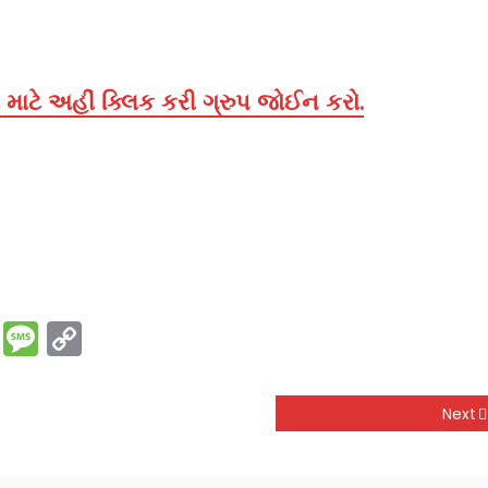
માટે અહીં ક્લિક કરી ગ્રુપ જોઈન કરો.
rest
ssenger
Print
Message
Copy
Link
Next