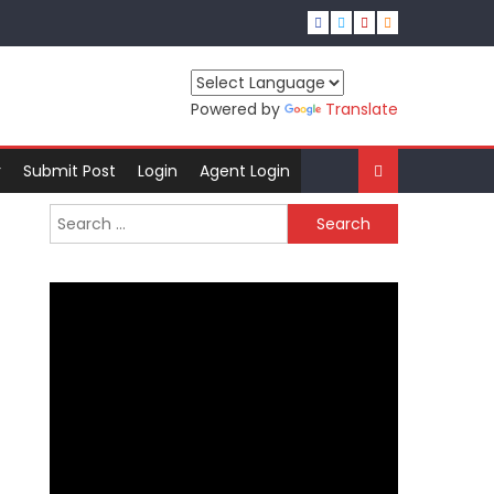
Powered by
Translate
r
Submit Post
Login
Agent Login
Search
for: