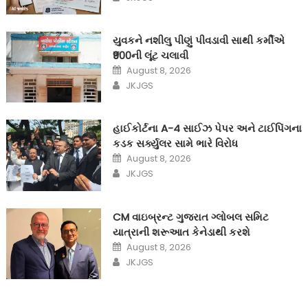
યુવકને નશીલુ પીણું પીવડાવી સાથી કર્મીએ
₹900ની લૂંટ ચલાવી
Posted
August 8, 2026
on
Author
JKJGS
હાઈકોર્ટના A-4 સાઈઝ પેપર અને ટાઈપિંગના
કડક સર્ક્યુલર સામે ભારે વિરોધ
Posted
August 8, 2026
on
Author
JKJGS
CM વાઇબ્રન્ટ ગુજરાત ગ્લોબલ સમિટ
યાત્રાની શરૂઆત કેનેડાથી કરશે
Posted
August 8, 2026
on
Author
JKJGS