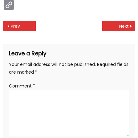
Copy
Link
Post
Prev
Next
navigation
Leave a Reply
Your email address will not be published.
Required fields
are marked
*
Comment
*