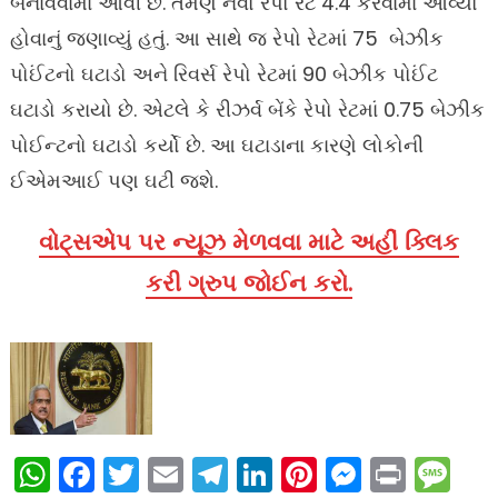
બનાવવામાં આવી છે. તેમણે નવો રેપો રેટ 4.4 કરવામાં આવ્યો
હોવાનું જણાવ્યું હતું. આ સાથે જ રેપો રેટમાં 75 બેઝીક
પોઈંટનો ઘટાડો અને રિવર્સ રેપો રેટમાં 90 બેઝીક પોઈંટ
ઘટાડો કરાયો છે. એટલે કે રીઝર્વ બેંકે રેપો રેટમાં 0.75 બેઝીક
પોઈન્ટનો ઘટાડો કર્યો છે. આ ઘટાડાના કારણે લોકોની
ઈએમઆઈ પણ ઘટી જશે.
વોટ્સએપ પર ન્યૂઝ મેળવવા માટે અહીં ક્લિક
કરી ગ્રુપ જોઈન કરો.
WhatsApp
Facebook
Twitter
Email
Telegram
LinkedIn
Pinterest
Messen
Print
Me