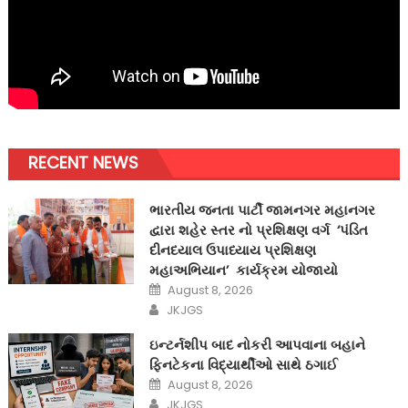
RECENT NEWS
ભારતીય જનતા પાર્ટી જામનગર મહાનગર
દ્વારા શહેર સ્તર નો પ્રશિક્ષણ વર્ગ ‘પંડિત
દીનદયાલ ઉપાધ્યાય પ્રશિક્ષણ
મહાઅભિયાન’ કાર્યક્રમ યોજાયો
Posted
August 8, 2026
on
Author
JKJGS
ઇન્ટર્નશીપ બાદ નોકરી આપવાના બહાને
ફિનટેકના વિદ્યાર્થીઓ સાથે ઠગાઈ
Posted
August 8, 2026
on
Author
JKJGS