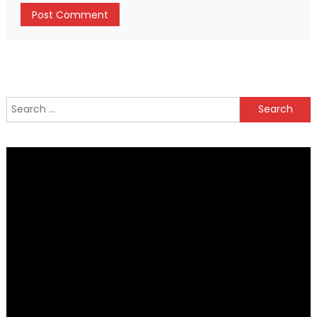
Search
for: