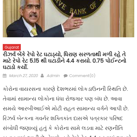
Gujarat
રીઝર્વ બેંકે રેપો રેટ ઘટાડ્યો, ધિરાણ સરળતાથી મળી રહે તે
માટે રેપો રેટ 5.15 થી ઘટાડીને 4.4 કરાયો. 0.75 પોઈન્ટનો
ઘટાડો કર્યો.
Posted
Author
March 27, 2020
Admin
Comment(0)
on
કોરોના વાયરસના કારણે દેશભરમાં લોકડાઉનની સ્થિતિ છે.
તેવામાં સામાન્ય લોકોના ધંધા રોજગાર પણ બંધ છે. આવા
સમયે આરબીઆઈએ મોટી રાહત સામાન્ય વર્ગને આપી છે.
રિઝર્વ બેન્કના ગવર્નર શક્તિકાંત દાસએ પત્રકાર પરિષદ
સંબોધી જણાવ્યું હતું કે કોરોના સામે લડવા માટે રણનીતિ