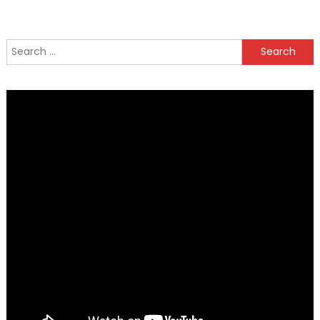
Search
for: