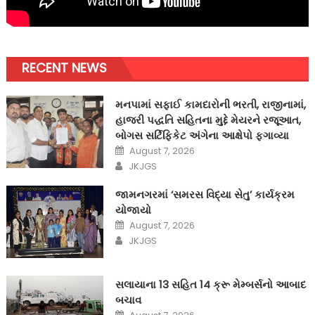
RECENT NEWS
મનપામાં સફાઈ કામદારોની ભરતી, રાજીનામાં,
હાજરી પદ્ધતિ સહિતના મુદ્દે મેયરને રજૂઆત,
બોગસ સર્ટિફિકેટ અંગેના આક્ષેપો ફગાવ્યા
Posted
August 7, 2026
on
Author
JKJGS
જામનગરમાં ‘સમરસ વિદ્યા સેતુ’ કાર્યક્રમ
યોજાયો
Posted
August 7, 2026
on
Author
JKJGS
સલાયાના 13 સહિત 14 ક્રૂ મેમ્બર્સનો આબાદ
બચાવ‎
Posted