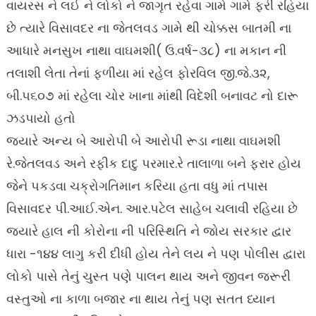
વાયરસ ને લઈ ને લોકો ને જાગૃત રહેવા ગામે ગામે ફરી રહિયા
છે ત્યારે વિસાવદર ના જેતલવડ ગામે થી ચોક્કસ બાતમી ના
આધારે મનસુખ નાથા વાઘમશી( ઉ.વર્ષ-૩૮) ના મકાન ની
તલાશી લેતા તેનાં ફળીયા માં રહેલ ફોરવિલ જી.જે.૩૨,
બી.૫૬૦૭ માં રહેલા ચોર ખાના માંથી વિદેશી બનાવટ નો દારૂ
ઝડપાયો હતો
જયારે અન્ય બે આરોપી બે આરોપી રૂડા નાથા વાઘમશી
રે.જેતલવડ અને રફીક દાદુ પરમાર.રે તાલાળા બને ફરાર હોય
જેને પકડવા ચક્રોગતિમાન કરિયા હતા વધુ માં તપાસ
વિસાવદર પી.આઈ.એન. આર.પટેલ સાહેબ ચલાવી રહિયા છે
જયારે હાલ ની કોરોના ની પરિસ્થિતિ ને જોય સરકાર દ્વાર
ધારા -૧૪૪ લાગુ કરી દીધી હોય તેને લય ને પણ પોલીસ દ્વારા
લોકો પાસે તેનું ચુસ્ત પણે પાલન થાય અને જીવન જરૂરી
વસ્તુઓ ના કાળા બજાર ના થાય તેનું પણ સતત ધ્યાન