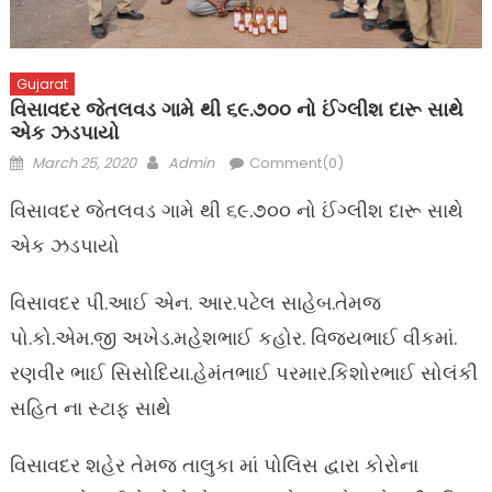
Gujarat
વિસાવદર જેતલવડ ગામે થી ૬૯.૭૦૦ નો ઈંગ્લીશ દારૂ સાથે
એક ઝડપાયો
Posted
Author
March 25, 2020
Admin
Comment(0)
on
વિસાવદર જેતલવડ ગામે થી ૬૯.૭૦૦ નો ઈંગ્લીશ દારૂ સાથે
એક ઝડપાયો
વિસાવદર પી.આઈ એન. આર.પટેલ સાહેબ.તેમજ
પો.કો.એમ.જી અખેડ.મહેશભાઈ કહોર. વિજયભાઈ વીકમાં.
રણવીર ભાઈ સિસોદિયા.હેમંતભાઈ પરમાર.કિશોરભાઈ સોલંકી
સહિત ના સ્ટાફ સાથે
વિસાવદર શહેર તેમજ તાલુકા માં પોલિસ દ્વારા કોરોના