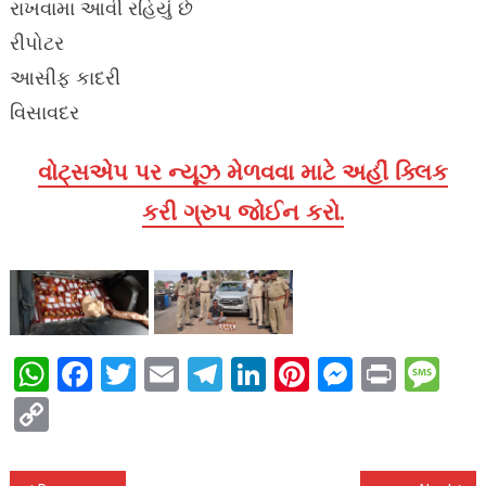
રાખવામા આવી રહિયું છે
રીપોટર
આસીફ કાદરી
વિસાવદર
વોટ્સએપ પર ન્યૂઝ મેળવવા માટે અહીં ક્લિક
કરી ગ્રુપ જોઈન કરો.
WhatsApp
Facebook
Twitter
Email
Telegram
LinkedIn
Pinterest
Messen
Print
Me
Copy
Link