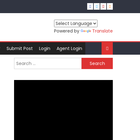
Powered by
Translate
r
Submit Post
Login
Agent Login
Search
for: