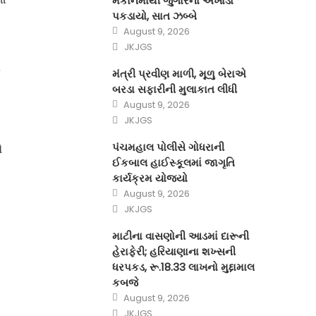
મકાનમાંથી જુગારનો અખાડો
પકડાયો, સાત ઝબ્બે
Posted
August 9, 2026
on
Author
JKJGS
ી
મંત્રી પ્રવીણ માળી, મૂળુ બેરાએ
બરડા સફારીની મુલાકાત લીધી
Posted
August 9, 2026
on
Author
JKJGS
ો
પંચમહાલ પોલીસે ગોધરાની
ઈકબાલ હાઈસ્કૂલમાં જાગૃતિ
કાર્યક્રમ યોજ્યો
Posted
August 9, 2026
on
Author
JKJGS
માટીના વાસણોની આડમાં દારૂની
હેરાફેરી; હરિયાણાના શખ્સની
ધરપકડ, રૂ.18.33 લાખનો મુદ્દામાલ
કબજે
Posted
August 9, 2026
on
Author
JKJGS