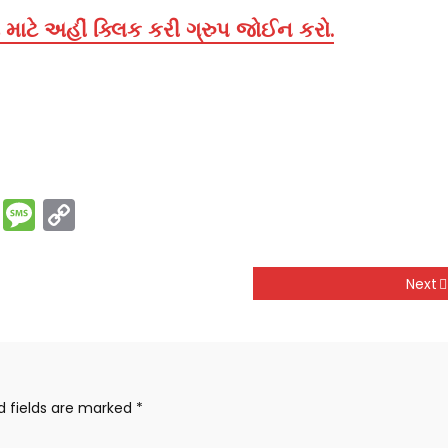
માટે અહીં ક્લિક કરી ગ્રુપ જોઈન કરો.
rest
ssenger
Print
Message
Copy
Link
Next
d fields are marked
*