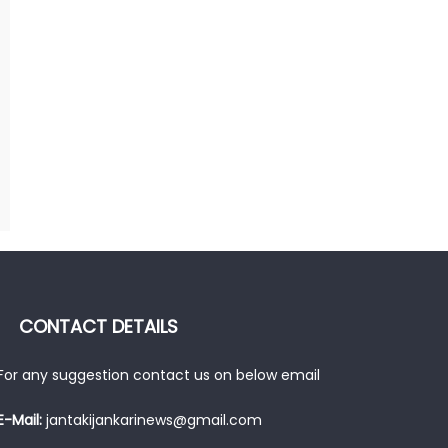
CONTACT DETAILS
For any suggestion contact us on below email
E-Mail:
jantakijankarinews@gmail.com