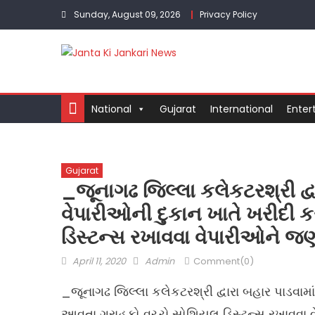
Skip
Sunday, August 09, 2026
Privacy Policy
to
content
National
Gujarat
International
Enter
Gujarat
_જૂનાગઢ જિલ્લા કલેકટરશ્રી દ્
વેપારીઓની દુકાન ખાતે ખરીદી 
ડિસ્ટન્સ રખાવવા વેપારીઓને જ
Posted
Author
April 11, 2020
Admin
Comment(0)
on
_જૂનાગઢ જિલ્લા કલેકટરશ્રી દ્વારા બહાર પાડવામ
આવતા ગ્રાહકો વચ્ચે સોશિયલ ડિસ્ટન્સ રખાવવા