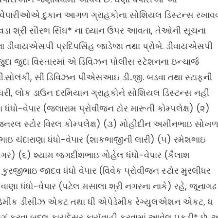
ુક વેપારીઓએ દુકાન આગળ ગ્રાહકોના સોશિયલ ડિસ્ટન્સ રખાવ
સ વડા શ્રી સૌરભ સિંઘ* ના ધ્યાન ઉપર આવતા, તેઓની સૂચના
ના ડીવાયએસપી પ્રદિપસિંહ જાડેજા તથા પ્રોબે. ડીવાયએસપી
 જુદા જુદા વિસ્તારમાં એ ડિવિઝન પોલીસ સ્ટેશનના ઇન્ચાર્જ
ી.સોલંકી, સી ડિવિઝન પીએસઆઇ ડી..જી. બડવા તથા સ્ટાફની
હાથ ધરી, લોક ડાઉન દરમિયાન ગ્રાહકોને સોશિયલ ડિસ્ટન્સ નહીં
ંધો-વેપાર (જલારામ પ્રોવીજન ટોર મારૂતી કોમ્પલેક્ષ) (૨)
જનરલ સ્ટોર વિરલ કોમ્પલેક્ષ) (૩) મોહીદીન અમીનભાઇ સોખળ
ભાઇ ચંદારાણા ધંધો-વેપાર (શાકભાજીની લારી) (૫) રમેશભાઇ
નગર) (૬) શ્યામ જગદીશભાઇ ગોહેલ ધંધો-વેપાર (કૈલાશ
કુરજીભાઇ જાદવ ધંધો વેપાર (વિવેક પ્રોવીજન સ્ટોર મુરલીધર
ાણા ધંધો-વેપાર (પટેલ મસાલા શ્રી નગરના નાકે) રહે, જૂનાગઢ
ેડેમીક ડીસીઝ એકટ તથા ધી એપેડેમીક રેગ્યુલએશન એકટ, ધ
ભગં કરવા બદલ કાયદેસર કાયૅવાહી કરવામાં આવેલ પકડી* છે.