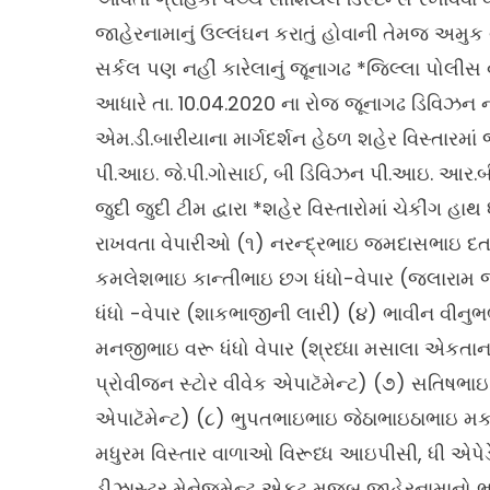
જાહેરનામાનું ઉલ્લંઘન કરાતું હોવાની તેમજ અમ
સર્કલ પણ નહીં કારેલાનું જૂનાગઢ *જિલ્લા પોલી
આધારે તા. 10.04.2020 ના રોજ જૂનાગઢ ડિવિઝન 
એમ.ડી.બારીયાના માર્ગદર્શન હેઠળ શહેર વિસ્તારમાં
પી.આઇ. જે.પી.ગોસાઈ, બી ડિવિઝન પી.આઇ. આર.બ
જુદી જુદી ટીમ દ્વારા *શહેર વિસ્તારોમાં ચેકીંગ 
રાખવતા વેપારીઓ (૧) નરન્દ્રભાઇ જમદાસભાઇ દતા ધ
કમલેશભાઇ કાન્તીભાઇ છગ ધંધો-વેપાર (જલારામ 
ધંધો -વેપાર (શાકભાજીની લારી) (૪) ભાવીન વીનુભ
મનજીભાઇ વરૂ ધંધો વેપાર (શ્રધ્ધા મસાલા એકતા
પ્રોવીજન સ્ટોર વીવેક એપાટૅમેન્ટ) (૭) સતિષભાઇ 
એપાટૅમેન્ટ) (૮) ભુપતભાઇભાઇ જેઠાભાઇઠાભાઇ મકવ
મધુરમ વિસ્તાર વાળાઓ વિરૂધ્ધ આઇપીસી, ધી એપ
ડીઝાસ્ટર મેનેજમેન્ટ એકટ મુજબ જાહેરનામાનો 