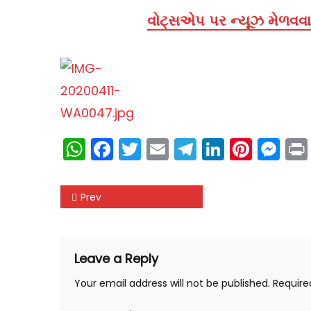
વોટ્સએપ પર ન્યૂઝ મેળવવા 
WhatsApp
Facebook
Twitter
Email
Telegram
LinkedIn
Pinte
Me
Post
Prev
navigation
Leave a Reply
Your email address will not be published.
Require