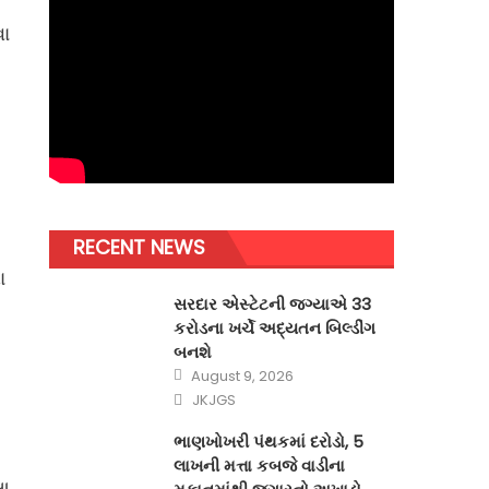
વા
RECENT NEWS
ા
સરદાર એસ્ટેટની જગ્યાએ 33
કરોડના ખર્ચે અદ્યતન બિલ્ડીંગ
બનશે
Posted
August 9, 2026
on
Author
JKJGS
ભાણખોખરી પંથકમાં દરોડો, 5
લાખની મત્તા કબજે વાડીના
 આ