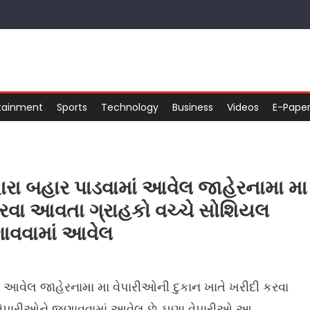
tainment
Sports
Technology
Business
Videos
E-Pape
વારા બહાર પાડવામાં આવેલ જાહેરનામા મા
કરવા આવતા ગ્રાહકો વચ્ચે સોશિયલ
ણાવવામાં આવેલ
ાં આવેલ જાહેરનામા મા વેપારીઓની દુકાન ખાતે ખરીદી કરવા
 વેપારીઓને જણાવવામાં આવેલ છે. ઘણા વેપારીઓ આ