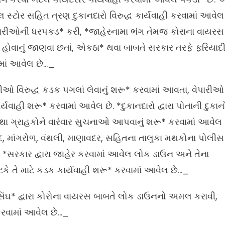
સ્ટોર સહિત ત્રણ દુકાનદારો વિરુદ્ધ કાર્યવાહી કરવામાં આવેલ
વેપારીઓની ધરપકડ* કરી, *જાહેરનામા ભંગ તેમજ કોરાના વાયરસ
 હોવાનું જાણવા છતાં, એકઠા* થવા બાબતે સરકાર તરફે ફરિયાદ
માં આવેલ છે…_
રીઓ વિરુદ્ધ કડક પગલાં લેવાનું શરૂ* કરવામાં આવતા, વેપારીઓ
ર્યવાહી શરૂ* કરવામાં આવેલ છે. *દુકાનદારો દ્વારા પોતાની દુકાન
ા ગ્રાહકોને વારંવાર સુચનાઓ આપવાનું શરૂ* કરવામાં આવેલ
ોદ, માંગરોળ, વંથલી, માણાવદર, સહિતના તાલુકા મથકોના પોલીસ
 *સરકાર દ્વારા જાહેર કરવામાં આવેલ લોક ડાઉન અને તેના
 તે માટે કડક કાર્યવાહી શરૂ* કરવામાં આવેલ છે…_
િંઘ* દ્વારા કોરોના વાયરસ બાબતે લોક ડાઉનનો અમલ કરાવી,
 કરવામાં આવેલ છે…_