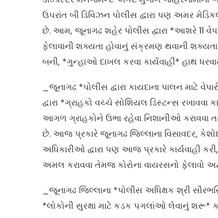
ઉપરાંત બી ડિવિઝન પોલીસ દ્વારા પણ અમર મેડિકલ 
છે. આમ, જૂનાગઢ શહેર પોલીસ દ્વારા *આશરે 11 
ફેલાવાની શક્યતા હોવાનું સંક્રમણ થવાની શક્યતા
બની, *ગુન્હાઓ દાખલ કરવા કાર્યવાહી* હાથ ધરવા
_જૂનાગઢ *પોલીસ દ્વારા કાયદાના પાલન માટે વેપા
દ્વારા *ગ્રાહકો વચ્ચે સોશિયલ ડિસ્ટન્સ રખાવવા કા
આગળ ગ્રાહકોને ઉભા રહેવા નિશાનીઓ કરાવવા તથ
છે. આજ પ્રકારે જૂનાગઢ જિલ્લાના વિસાવદર, કેશ
અધિકારીઓ દ્વારા પણ આજ પ્રકારે કાર્યવાહી કરી,
અમલ કરાવવા તેમજ કોરોના વાયરસનો ફેલાવો અટકે
_જૂનાગઢ જિલ્લાના *પોલીસ અધિક્ષક શ્રી સૌરભસ
*લોકોની સુરક્ષા માટે કડક પગલાંઓ લેવાનું શરૂ*