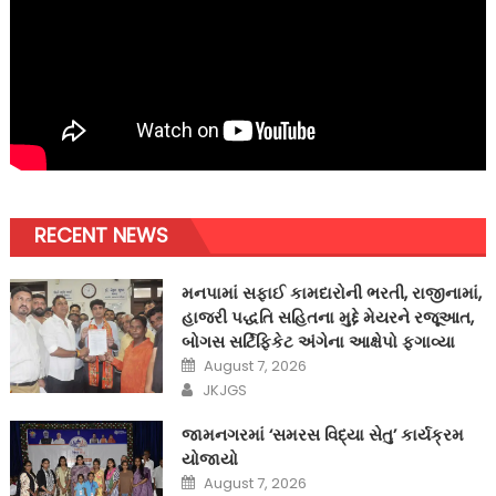
RECENT NEWS
મનપામાં સફાઈ કામદારોની ભરતી, રાજીનામાં,
હાજરી પદ્ધતિ સહિતના મુદ્દે મેયરને રજૂઆત,
બોગસ સર્ટિફિકેટ અંગેના આક્ષેપો ફગાવ્યા
Posted
August 7, 2026
on
Author
JKJGS
જામનગરમાં ‘સમરસ વિદ્યા સેતુ’ કાર્યક્રમ
યોજાયો
Posted
August 7, 2026
on