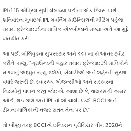
IPLને 15 એપ્રિલ સુધી લંબાવ્યા પછીના એક દિવસ પછી
શનિવારના મુંબઇમાં IPL ગવર્નિંગ કાઉન્સિલની મીટિંગ પહેલા
તમામ ફ્રેન્ચાઇઝીના માલિક એકબીજાને મળ્યા અને આ મુદ્દે
વાતચીત કરી.
આ પછી બોલિવુડના સુપરસ્ટાર અને KKR ના કૉઓનર ટ્વીટ
કરીને કહ્યુ, ”ગ્રાઉન્ડની બહાર તમામ ફ્રેન્ચાઇઝી માલિકોને
મળવાનું અદ્ઘુત રહ્યુ. દર્શકો, ખેલાડીઓ અને શહેરની સુરક્ષા
વધારે જરૂરી છે. સ્વાસ્થ્ય એજન્સીઓ અને સરકારના
નિયમોનું પાલન કરવુ જોઇએ. આશા છે કે, વાયરસની અસર
ઓછી થઇ જશે અને IPL નો શો ચાલી પડશે. BCCI અને
ટીમના માલિકોની નજર સતત તેના પર છે.”
તો બીજી તરફ BCCIએ ઇન્ડિયન પ્રીમિયર લીગ 2020ને