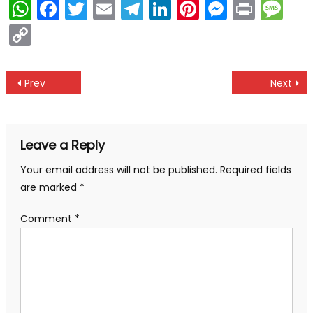
WhatsApp
Facebook
Twitter
Email
Telegram
LinkedIn
Pinterest
Messen
Print
Me
Copy
Link
Post
Prev
Next
navigation
Leave a Reply
Your email address will not be published.
Required fields
are marked
*
Comment
*