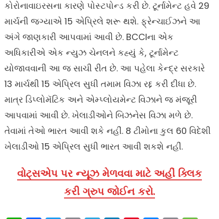
કોરોનાવાઇરસના કારણે પોસ્ટપોન્ડ કરી છે. ટૂર્નામેન્ટ હવે 29
માર્ચની જગ્યાએ 15 એપ્રિલે શરૂ થશે. ફ્રેન્ચાઈઝને આ
અંગે જાણકારી આપવામાં આવી છે. BCCIના એક
અધિકારીએ એક ન્યુઝ ચેનલને કહ્યું કે, ટૂર્નામેન્ટ
યોજાવવાની આ જ સાચી રીત છે. આ પહેલા કેન્દ્ર સરકારે
13 માર્ચથી 15 એપ્રિલ સુધી તમામ વિઝા રદ્દ કરી દીધા છે.
માત્ર ડિપ્લોમૅટિક અને એમ્પ્લોયમેન્ટ વિઝાને જ મંજૂરી
આપવામાં આવી છે. ખેલાડીઓને બિઝનેસ વિઝા મળે છે.
તેવામાં તેઓ ભારત આવી શકે નહીં. 8 ટીમોના કુલ 60 વિદેશી
ખેલાડીઓ 15 એપ્રિલ સુધી ભારત આવી શકશે નહીં.
વોટ્સએપ પર ન્યૂઝ મેળવવા માટે અહીં ક્લિક
કરી ગ્રુપ જોઈન કરો.