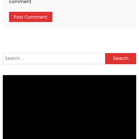
comment.
Search
for: