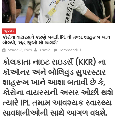
Sports
કોરોના વાયરસને કારણે બગડી IPL ની મજા, શાહરૂખ ખાન
બોલ્યો, ‘રાહ જુઓ શો ચાલશે’
Posted
Author
March 16, 2020
Admin
Comment(0)
on
કોલકાતા નાઇટ રાઇડર્સ (KKR) ના
કૉઑનર અને બોલિવુડ સુપરસ્ટાર
શાહરૂખ ખાને આશા બતાવી છે કે,
કોરોના વાયરસની અસર ઓછી થશે
ત્યારે IPL તમામ આવશ્યક સ્વાસ્થ્ય
સાવધાનીઓની સાથે આગળ વધશે.