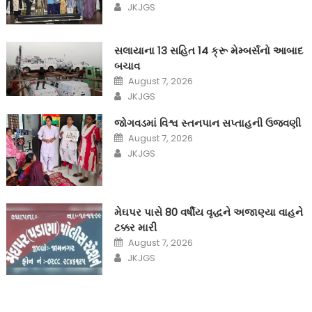
Author
JKJGS
સલાયાના 13 સહિત 14 ક્રૂ મેમ્બર્સનો આબાદ
બચાવ‎
Posted
August 7, 2026
on
Author
JKJGS
જોગવડમાં વિશ્વ સ્તનપાન સપ્તાહની ઉજવણી
Posted
August 7, 2026
on
Author
JKJGS
મેઘપર પાસે 80 વર્ષીય વૃદ્ધને અજાણ્યા વાહને
ટક્કર મારી
Posted
August 7, 2026
on
Author
JKJGS