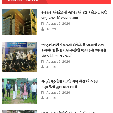
સરદાર એસ્ટેટની જગ્યાએ 33 કરોડના ખર્ચે
અદ્યતન બિલ્ડીંગ બનશે
Posted
August 9, 2026
on
Author
JKJGS
ભાણખોખરી પંથકમાં દરોડો, 5 લાખની મત્તા
કબજે વાડીના મકાનમાંથી જુગારનો અખાડો
પકડાયો, સાત ઝબ્બે
Posted
August 9, 2026
on
Author
JKJGS
મંત્રી પ્રવીણ માળી, મૂળુ બેરાએ બરડા
સફારીની મુલાકાત લીધી
Posted
August 9, 2026
on
Author
JKJGS