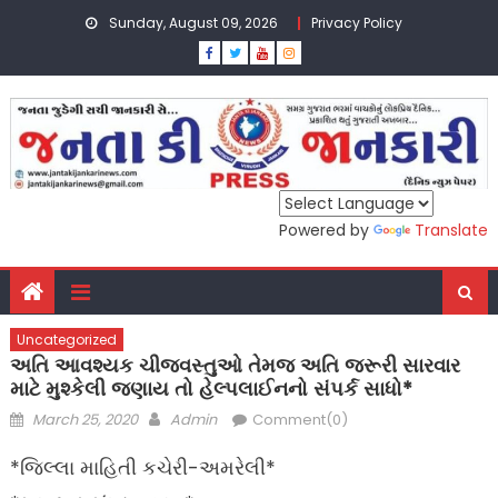
Skip
Sunday, August 09, 2026
Privacy Policy
to
content
Powered by
Translate
Uncategorized
અતિ આવશ્યક ચીજવસ્તુઓ તેમજ અતિ જરૂરી સારવાર
માટે મુશ્કેલી જણાય તો હેલ્પલાઈનનો સંપર્ક સાધો*
Posted
Author
March 25, 2020
Admin
Comment(0)
on
*જિલ્લા માહિતી કચેરી-અમરેલી*