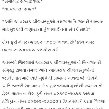
*સમાચાર સંખ્યા: ૧૨૮*
*તા. ૨૫-૩-૨૦૨૦*
*અતિ આવશ્યક ચીજવસ્તુઓ તેમજ અતિ જરૂરી સારવાર
માટે મુશ્કેલી જણાય તો હેલ્પલાઈનનો સંપર્ક સાધો*
ટોલ ફ્રી નંબર ૦૨૭૯૨-૧૦૭૭ અથવા ટેલિફોન નંબર
૦૨૭૯૨-૨૩૦૭૩૫ પર કોલ કરો
અમરેલી જિલ્લામાં આવશ્યક ચીજવસ્તુઓનો બિનજરૂરી
સંગ્રહ ટાળવા તેમજ અતિ આવશ્યક ચીજવસ્તુઓની
જરૂરિયાત માટે કોઈ મુશ્કેલી સર્જાય અથવા જે લોકોને
અતિ જરૂરી સારવાર માટે બહાર જવામાં મુશ્કેલી જણાય તો
હેલ્પ લાઇનના ટોલ ફ્રી નંબર ૦૨૭૯૨-૧૦૭૭ અથવા
ટેલિફોન નંબર ૦૨૭૯૨-૨૩૦૭૩૫ ઉપર સંપર્ક કરવા જિલ્લા