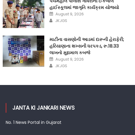
પંચમહાલ પોલીસે ગોધરાની ઈકબાલ
હાઈસ્કૂલમાં જાગૃતિ કાર્યક્રમ યોજ્યો
Posted
August 9, 2026
on
Author
JKJGS
માટીના વાસણોની આડમાં દારૂની હેરાફેરી;
હરિયાણાના શખ્સની ધરપકડ, રૂ.18.33
લાખનો મુદ્દામાલ કબજે
Posted
August 9, 2026
on
Author
JKJGS
JANTA KI JANKARI NEWS
No. 1 News Portal in Gujarat