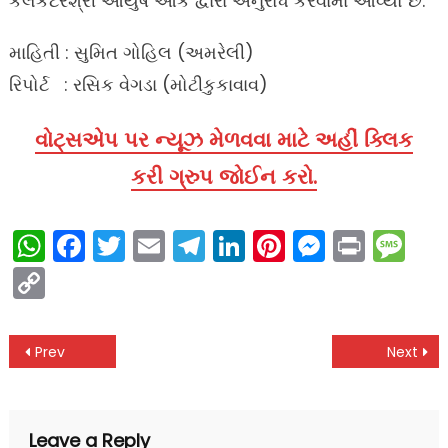
કલેકટરશ્રી આયુષ ઓક દ્વારા અનુરોધ કરવામાં આવ્યો છે.
માહિતી : સુમિત ગોહિલ (અમરેલી)
રિપોર્ટ : રસિક વેગડા (મોટીકુકાવાવ)
વોટ્સએપ પર ન્યૂઝ મેળવવા માટે અહીં ક્લિક
કરી ગ્રુપ જોઈન કરો.
WhatsApp
Facebook
Twitter
Email
Telegram
LinkedIn
Pinterest
Messen
Print
Me
Copy
Link
Post
Prev
Next
navigation
Leave a Reply