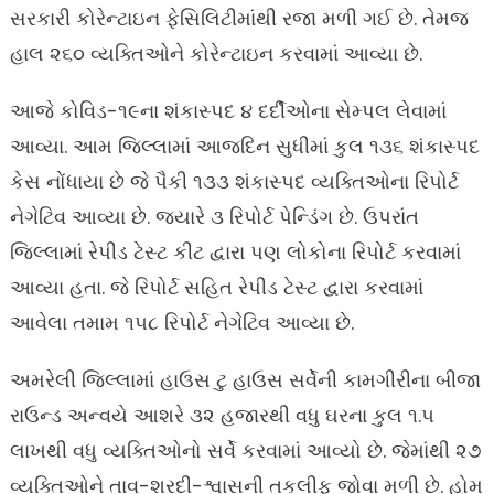
સરકારી કોરેન્ટાઇન ફેસિલિટીમાંથી રજા મળી ગઈ છે. તેમજ
હાલ ૨૬૦ વ્યક્તિઓને કોરેન્ટાઇન કરવામાં આવ્યા છે.
આજે કોવિડ-૧૯ના શંકાસ્પદ ૪ દર્દીઓના સેમ્પલ લેવામાં
આવ્યા. આમ જિલ્લામાં આજદિન સુધીમાં કુલ ૧૩૬ શંકાસ્પદ
કેસ નોંધાયા છે જે પૈકી ૧૩૩ શંકાસ્પદ વ્યક્તિઓના રિપોર્ટ
નેગેટિવ આવ્યા છે. જ્યારે ૩ રિપોર્ટ પેન્ડિંગ છે. ઉપરાંત
જિલ્લામાં રેપીડ ટેસ્ટ કીટ દ્વારા પણ લોકોના રિપોર્ટ કરવામાં
આવ્યા હતા. જે રિપોર્ટ સહિત રેપીડ ટેસ્ટ દ્વારા કરવામાં
આવેલા તમામ ૧૫૮ રિપોર્ટ નેગેટિવ આવ્યા છે.
અમરેલી જિલ્લામાં હાઉસ ટુ હાઉસ સર્વેની કામગીરીના બીજા
રાઉન્ડ અન્વયે આશરે ૩૨ હજારથી વધુ ઘરના કુલ ૧.૫
લાખથી વધુ વ્યક્તિઓનો સર્વે કરવામાં આવ્યો છે. જેમાંથી ૨૭
વ્યક્તિઓને તાવ-શરદી-શ્વાસની તકલીફ જોવા મળી છે. હોમ