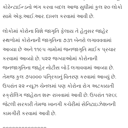
કોરેન્ટાઈન્ડનો ભંગ કરવા બદલ આજ સુધીમાં કુલ ૨૦ લોકો
સામે એફ.આઈ.આર. દાખલ કરવામાં આવી છે.
લોકોમાં કોરોના વિશે જાગૃતિ ફેલાય તે હેતુસર જાહેર
સ્થળોમાં કોરોનાની જાગૃતિના ૭૩૧ બેનરો લગાવવવામાં
આવ્યા છે અને ૧૧૯૫ ગામોમાં જનજાગૃતિ માઈક પ્રચાર
કરવામાં આવ્યો છે. ૫૨૨ જગ્યાઓમાં કોરોનાની
જનજાગૃતિના જાહેર નોટીસ બોર્ડ લગાવવામાં આવ્યા છે.
તેમજ કુલ ૭૫૦૦૦ પત્રિકાનું વિતરણ કરવામાં આવ્યું છે.
ઉપરાંત ૨૨ ન્યૂઝ ચેનલમાં પણ કોરોના રોગ અટકાયતી
સ્ક્રોલિંગ જાહેરાત શરૂ રાખવામાં આવી છે. ઉપરાંત ૧૨૬૬
જેટલી સરકારી તેમજ ખાનગી કચેરીમાં સેનિટાઇઝેશનની
કામગીરી કરવામાં આવી છે.