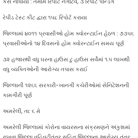
કેસ નોંધાયા : તમામ રિપોર્ટ નેગેટિવ, ૩ રિપોર્ટ પેન્ડિંગ
રેપીડ ટેસ્ટ કીટ દ્વારા ૧૫૮ રિપોર્ટ કરાયા
જિલ્લામાં ૪૦૧૧ પ્રવાસીઓ હોમ ક્વોરન્ટાઈન હેઠળ : ૭૩૫૬
પ્રવાસીઓનો ૧૪ દિવસનો હોમ ક્વોરન્ટાઈન સમય પૂર્ણ
૩૨ હજારથી વધુ ઘરના હાઉસ ટુ હાઉસ સર્વેમાં ૧.૫ લાખથી
વધુ વ્યક્તિઓની આરોગ્ય તપાસ કરાઈ
જિલ્લાની ૧૨૬૬ સરકારી-ખાનગી કચેરીઓમાં સેનિટેશનની
કામગીરી પૂર્ણ
અમરેલી, તા: ૬ મે
અમરેલી જિલ્લામાં કોરોના વાયરસના સંક્રમણને અંકુશમાં
રાખવા જિલ્લા વહિવટીતંત્ર સહિત જિલ્લાના આરોગ્ય તંત્ર