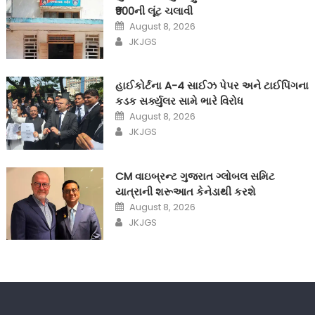
₹900ની લૂંટ ચલાવી
Posted
August 8, 2026
on
Author
JKJGS
હાઈકોર્ટના A-4 સાઈઝ પેપર અને ટાઈપિંગના
કડક સર્ક્યુલર સામે ભારે વિરોધ
Posted
August 8, 2026
on
Author
JKJGS
CM વાઇબ્રન્ટ ગુજરાત ગ્લોબલ સમિટ
યાત્રાની શરૂઆત કેનેડાથી કરશે
Posted
August 8, 2026
on
Author
JKJGS