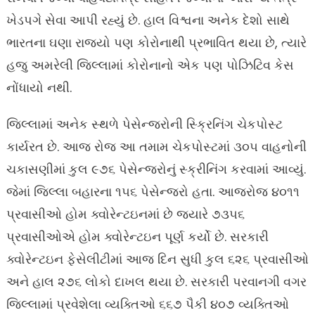
ખેડપગે સેવા આપી રહ્યું છે. હાલ વિશ્વના અનેક દેશો સાથે
ભારતના ઘણા રાજ્યો પણ કોરોનાથી પ્રભાવિત થયા છે, ત્યારે
હજુ અમરેલી જિલ્લામાં કોરોનાનો એક પણ પોઝિટિવ કેસ
નોંધાયો નથી.
જિલ્લામાં અનેક સ્થળે પેસેન્જરોની સ્ક્રિનિંગ ચેકપોસ્ટ
કાર્યરત છે. આજ રોજ આ તમામ ચેકપોસ્ટમાં ૩૦૫ વાહનોની
ચકાસણીમાં કુલ ૯૭૬ પેસેન્જરોનું સ્ક્રીનિંગ કરવામાં આવ્યું.
જેમાં જિલ્લા બહારના ૧૫૬ પેસેન્જરો હતા. આજરોજ ૪૦૧૧
પ્રવાસીઓ હોમ ક્વોરેન્ટઇનમાં છે જ્યારે ૭૩૫૬
પ્રવાસીઓએ હોમ ક્વોરેન્ટઇન પૂર્ણ કર્યો છે. સરકારી
ક્વોરેન્ટઇન ફેસેલીટીમાં આજ દિન સુધી કુલ ૬૨૬ પ્રવાસીઓ
અને હાલ ૨૭૬ લોકો દાખલ થયા છે. સરકારી પરવાનગી વગર
જિલ્લામાં પ્રવેશેલા વ્યક્તિઓ ૬૬૭ પૈકી ૪૦૭ વ્યક્તિઓ