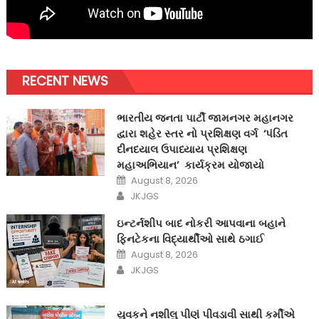
RECENT NEWS
ભારતીય જનતા પાર્ટી જામનગર મહાનગર
દ્વારા શહેર સ્તર નો પ્રશિક્ષણ વર્ગ ‘પંડિત
દીનદયાલ ઉપાધ્યાય પ્રશિક્ષણ
મહાઅભિયાન’ કાર્યક્રમ યોજાયો
Posted
August 8, 2026
on
Author
JKJGS
ઇન્ટર્નશીપ બાદ નોકરી આપવાના બહાને
ફિનટેકના વિદ્યાર્થીઓ સાથે ઠગાઈ
Posted
August 8, 2026
on
Author
JKJGS
યુવકને નશીલુ પીણું પીવડાવી સાથી કર્મીએ