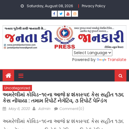
Skip
Saturday, August 08, 2026
Privacy Policy
to
content
Powered by
Translate
Uncategorized
અમરેલીમાં કોવિડ-૧૯ના આજે ૪ શંકાસ્પદ કેસ સહીત ૧૩૬
કેસ નોંધાયા : તમામ રિપોર્ટ નેગેટિવ, ૩ રિપોર્ટ પેન્ડિંગ
Posted
Author
May 6, 2020
Admin
Comment(0)
on
અમરેલીમાં કોવિડ-૧૯ના આજે ૪ શંકાસ્પદ કેસ સહીત ૧૩૬