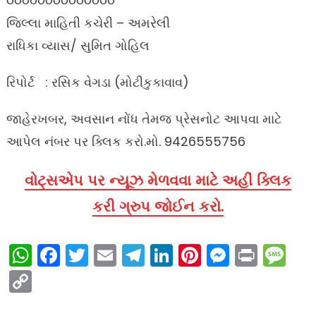
૦૦૦૦૦૦૦૦૦૦૦૦૦૦
જિલ્લા માહિતી કચેરી – અમરેલી
રાધિકા વ્યાસ/ સુમિત ગોહિલ
રિપોર્ટ : રસિક વેગડા (મોટીકુકાવાવ)
જાહેરખબર, અવસાન નોંધ તેમજ પ્રેસનોટ આપવા માટે
આપેલ નંબર પર ક્લિક કરો.મો. 9426555756
વોટ્સએપ પર ન્યૂઝ મેળવવા માટે અહીં ક્લિક
કરી ગ્રુપ જોઈન કરો.
WhatsApp
Facebook
Twitter
Email
Telegram
LinkedIn
Pinterest
Messen
Print
Me
Copy
Link