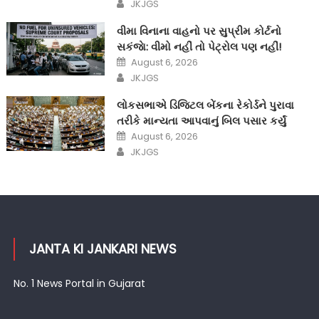
Author
JKJGS
વીમા વિનાના વાહનો પર સુપ્રીમ કોર્ટનો
સકંજાે: વીમો નહીં તો પેટ્રોલ પણ નહીં!
Posted
August 6, 2026
on
Author
JKJGS
લોકસભાએ ડિજિટલ બેંકના રેકોર્ડને પુરાવા
તરીકે માન્યતા આપવાનું બિલ પસાર કર્યું
Posted
August 6, 2026
on
Author
JKJGS
JANTA KI JANKARI NEWS
No. 1 News Portal in Gujarat