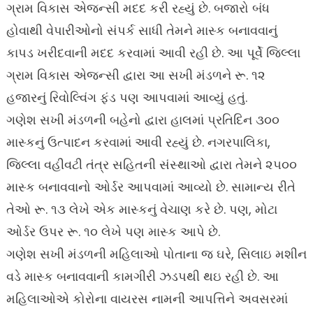
ગ્રામ વિકાસ એજન્સી મદદ કરી રહ્યું છે. બજારો બંધ
હોવાથી વેપારીઓનો સંપર્ક સાધી તેમને માસ્ક બનાવવાનું
કાપડ ખરીદવાની મદદ કરવામાં આવી રહી છે. આ પૂર્વે જિલ્લા
ગ્રામ વિકાસ એજન્સી દ્વારા આ સખી મંડળને રૂ. ૧૨
હજારનું રિવોલ્વિંગ ફંડ પણ આપવામાં આવ્યું હતું.
ગણેશ સખી મંડળની બહેનો દ્વારા હાલમાં પ્રતિદિન ૩૦૦
માસ્કનું ઉત્પાદન કરવામાં આવી રહ્યું છે. નગરપાલિકા,
જિલ્લા વહીવટી તંત્ર સહિતની સંસ્થાઓ દ્વારા તેમને ૨૫૦૦
માસ્ક બનાવવાનો ઓર્ડર આપવામાં આવ્યો છે. સામાન્ય રીતે
તેઓ રૂ. ૧૩ લેખે એક માસ્કનું વેચાણ કરે છે. પણ, મોટા
ઓર્ડર ઉપર રૂ. ૧૦ લેખે પણ માસ્ક આપે છે.
ગણેશ સખી મંડળની મહિલાઓ પોતાના જ ઘરે, સિલાઇ મશીન
વડે માસ્ક બનાવવાની કામગીરી ઝડપથી થઇ રહી છે. આ
મહિલાઓએ કોરોના વાયરસ નામની આપત્તિને અવસરમાં