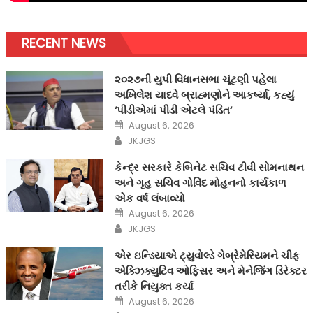
RECENT NEWS
૨૦૨૭ની યુપી વિધાનસભા ચૂંટણી પહેલા
અખિલેશ યાદવે બ્રાહ્મણોને આકર્ષ્યા, કહ્યું
‘પીડીએમાં પીડી એટલે પંડિત‘
Posted
August 6, 2026
on
Author
JKJGS
કેન્દ્ર સરકારે કેબિનેટ સચિવ ટીવી સોમનાથન
અને ગૃહ સચિવ ગોવિંદ મોહનનો કાર્યકાળ
એક વર્ષ લંબાવ્યો
Posted
August 6, 2026
on
Author
JKJGS
એર ઇન્ડિયાએ ટ્યુવોલ્ડે ગેબ્રેમેરિયમને ચીફ
એક્ઝિક્યુટિવ ઓફિસર અને મેનેજિંગ ડિરેક્ટર
તરીકે નિયુક્ત કર્યા
Posted
August 6, 2026
on