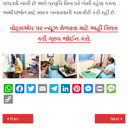
પલટાવી નાખી છે અને પ્રવૃત્તિ વિના ઘરે બેસી રહેવા કરતા
અર્થોપાર્જન માટે માસ્ક બનાવવાની કામગીરી કરી રહી છે.
વોટ્સએપ પર ન્યૂઝ મેળવવા માટે અહીં ક્લિક
કરી ગ્રુપ જોઈન કરો.
WhatsApp
Facebook
Twitter
Email
Telegram
LinkedIn
Pinterest
Messen
Print
Me
Copy
Link
Post
Prev
Next