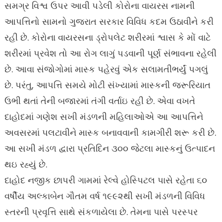
સમગ્ર વિશ્વ ઉપર આવી પડેલી કોરોના વાયરસ નામની
આપત્તિનો સામનો ગુજરાત સરકાર વિવિધ કદમ ઉઠાવીને કરી
રહી છે. કોરોના વાયરસના ડ્રોપલેટ શરીરમાં શ્વાસ કે મોં વાટે
શરીરમાં પ્રવેશ તો આ રોગ લાગું પડવાની પૂર્ણ સંભાવના રહેલી
છે. આવા સંજોગોમાં માસ્ક પહેરવું એક સલામતીભર્યું પગલું
છે. પરંતુ, આપત્તિ સમયે મોટી સંખ્યામાં માસ્કની જરૂરિયાત
ઉભી થતાં તેની બજારમાં તંગી વર્તાઇ રહી છે. એવા વખતે
દાહોદમાં ગણેશ સખી મંડળની મહિલાઓએ આ આપત્તિને
અવસરમાં પલટાવીને માસ્ક બનાવવાની કામગીરી શરૂ કરી છે.
આ સખી મંડળ દ્વારા પ્રતિદિન ૩૦૦ જેટલા માસ્કનું ઉત્પાદન
થઇ રહ્યું છે.
દાહોદ નજીક છાપરી ગામમાં રેલ્વે હોસ્પિટલ પાસે રહેતા ૬૦
વર્ષીય અલ્કાબેન ગૌતમ વર્ષ ૧૯૯૨થી સખી મંડળની વિવિધ
સ્તરની પ્રવૃત્તિ સાથે સંકળાયેલા છે. તેમના પાસે પરસ્પર