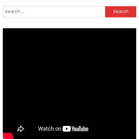
Search
for: