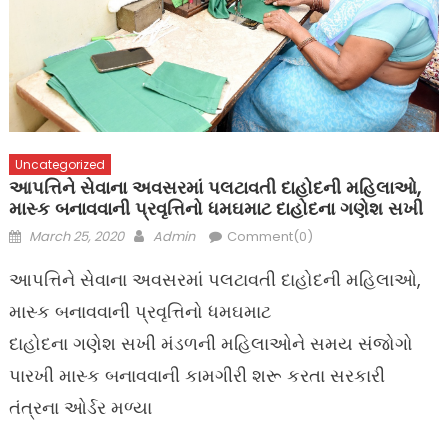
Uncategorized
આપત્તિને સેવાના અવસરમાં પલટાવતી દાહોદની મહિલાઓ,
માસ્ક બનાવવાની પ્રવૃત્તિનો ધમઘમાટ દાહોદના ગણેશ સખી
Posted
Author
March 25, 2020
Admin
Comment(0)
on
આપત્તિને સેવાના અવસરમાં પલટાવતી દાહોદની મહિલાઓ,
માસ્ક બનાવવાની પ્રવૃત્તિનો ધમઘમાટ
દાહોદના ગણેશ સખી મંડળની મહિલાઓને સમય સંજોગો
પારખી માસ્ક બનાવવાની કામગીરી શરૂ કરતા સરકારી
તંત્રના ઓર્ડર મળ્યા