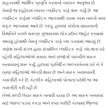
સહકારથી આર્થિક પ્રવૃત્તિ કરવાનો વ્યાપક અનુભવ છે.
તેમણે જ દાહોદમાં નવતર પ્લાસ્ટિક કાફે શરૂ કર્યું છે. આ
પ્લાસ્ટિક કાફેમાં પ્લાસ્ટિક આપવાથી ગરમા ગરમ નાસ્તો સાવ
મફત આપવામાં આવે છે. પરંતુ, હાલમાં કોરોના વાયરસની
સ્થિતિને પગલે સમગ્ર ગુજરાતમાં લોકડાઉન જાહેર કરવામાં
આવ્યું હોવાથી તેમનું પ્લાસ્ટિક કાફે બંધ કરવામાં આવ્યું છે.
ગણેશ સખી મંડળ દ્વારા સંચાલિત પ્લાસ્ટિક કાફે બંધ થતાં ઘરે
રહેલી મહિલાઓએ સમય અને સંજોગો પારખીને માસ્ક
બનાવવાનું શરૂ કર્યું. હાલમાં પ્રતિદિન અલ્કાબેનના ઘરે બે કે
ત્રણ મહિલાઓ એકઠી થાય છે અને માસ્ક બનાવવાની
કામગીરી કરે છે. કેટલીક મહિલાઓ પોતાના ઘરેથી જ આ
કામગીરી કરી રહી છે.
તેઓ મલ્ટી લેયર માસ્ક બનાવી રહ્યા છે. આ માસ્ક બનાવવા
માટે જરૂર પડતા કપડા અને રબર ખરીદી કરવામાં જિલ્લા