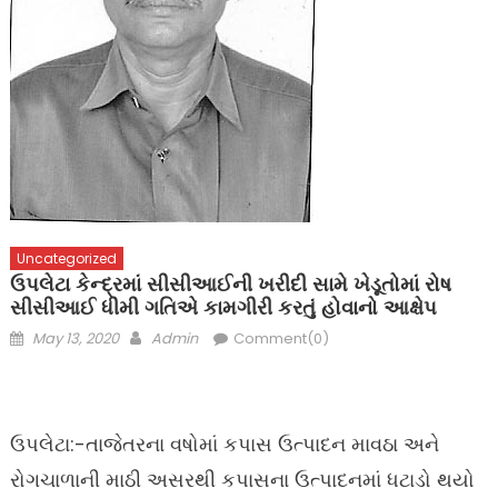
Uncategorized
ઉપલેટા કેન્દ્રમાં સીસીઆઈની ખરીદી સામે ખેડૂતોમાં રોષ
સીસીઆઈ ધીમી ગતિએ કામગીરી કરતું હોવાનો આક્ષેપ
Posted
Author
May 13, 2020
Admin
Comment(0)
on
ઉપલેટા:-તાજેતરના વષોમાં કપાસ ઉત્પાદન માવઠા અને
રોગચાળાની માઠી અસરથી કપાસના ઉત્પાદનમાં ધટાડો થયો