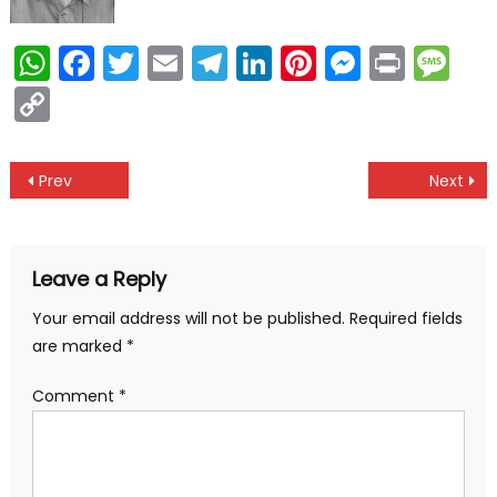
WhatsApp
Facebook
Twitter
Email
Telegram
LinkedIn
Pinterest
Messen
Print
Me
Copy
Link
Post
Prev
Next
navigation
Leave a Reply
Your email address will not be published.
Required fields
are marked
*
Comment
*