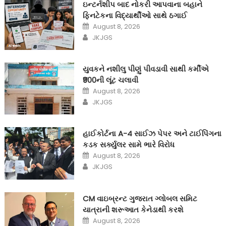
ઇન્ટર્નશીપ બાદ નોકરી આપવાના બહાને
ફિનટેકના વિદ્યાર્થીઓ સાથે ઠગાઈ
Posted
August 8, 2026
on
Author
JKJGS
યુવકને નશીલુ પીણું પીવડાવી સાથી કર્મીએ
₹900ની લૂંટ ચલાવી
Posted
August 8, 2026
on
Author
JKJGS
હાઈકોર્ટના A-4 સાઈઝ પેપર અને ટાઈપિંગના
કડક સર્ક્યુલર સામે ભારે વિરોધ
Posted
August 8, 2026
on
Author
JKJGS
CM વાઇબ્રન્ટ ગુજરાત ગ્લોબલ સમિટ
યાત્રાની શરૂઆત કેનેડાથી કરશે
Posted
August 8, 2026
on