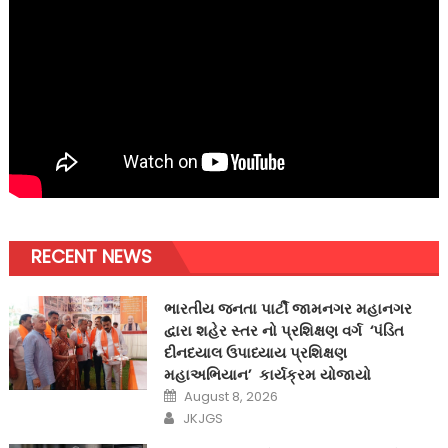
RECENT NEWS
ભારતીય જનતા પાર્ટી જામનગર મહાનગર
દ્વારા શહેર સ્તર નો પ્રશિક્ષણ વર્ગ ‘પંડિત
દીનદયાલ ઉપાધ્યાય પ્રશિક્ષણ
મહાઅભિયાન’ કાર્યક્રમ યોજાયો
Posted
August 8, 2026
on
Author
JKJGS