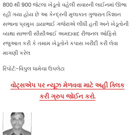
800 થી 900 જેટલા ખેડૂતો વહેલી સવારની લાઈનમાં ઊભા
રહી ગયા હોય છે આ કેન્દ્રની મુલાકાત ગુજરાત કિશાન
સભાના પ્રમુખ ડાયાભાઈ ગજેરાએ લીધી હતી અને ખેડૂતોની
વ્યથા સાભળી સીસીઆઈ અમદાવાદ રીજનલ ઓફિસે
રજુઆત કરી કે તમામ ખેડૂતોને કપાસ ખરીદી કરી લેવા
માગણી કરેલ
રિપોર્ટ:-વિપુલ ધામેચા ઉપલેટા
વોટ્સએપ પર ન્યૂઝ મેળવવા માટે અહીં ક્લિક
કરી ગ્રુપ જોઈન કરો.