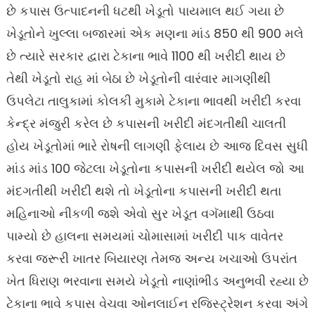
છે કપાસ ઉત્પાદનની ધટથી ખેડૂતો પાયમાલ થઈ ગયા છે
ખેડૂતોને ખુલ્લા બજારમાં એક મણના માંડ 850 થી 900 મલે
છે ત્યારે સરકાર દ્વારા ટેકાના ભાવે 1100 થી ખરીદી થાય છે
તેથી ખેડૂતો રાહ માં બેઠા છે ખેડૂતોની વારંવાર માગણીથી
ઉપલેટા તાલુકામાં કોલકી મુકામે ટેકાના ભાવથી ખરીદી કરવા
કેન્દ્ર મંજુરી કરેલ છે કપાસની ખરીદી મંદગતીથી ચાલતી
હોય ખેડૂતોમાં ભારે રોષની લાગણી ફેલાય છે આજ દિવસ સુધી
માંડ માંડ 100 જેટલા ખેડૂતોના કપાસની ખરીદી થયેલ જો આ
મંદગતીથી ખરીદી થશે તો ખેડૂતોના કપાસની ખરીદી થતા
મહિનાઓ નીકળી જશે એવો સુર ખેડૂત વગૅમાથી ઉઠવા
પામ્યો છે હાલના સમયમાં ચોમાસામાં ખરીદી પાક વાવેતર
કરવા જરૂરી ખાતર બિયારણ તેમજ અન્ય ખચાઓ ઉપરાંત
ખેત ધિરાણ ભરવાના સમયે ખેડૂતો નાણાંભીડ અનુભવી રહ્યા છે
ટેકાના ભાવે કપાસ વેચવા ઓનલાઈન રજિસ્ટ્રેશન કરવા અંગે