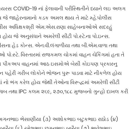
 વાયરસ COVID-19 નાં ફેલાવાની પરીસ્થિતીને ધ્યાને લઇ અલગ
જે જાહેરનામાનો કડક અમલ થાય તે માટે મ્હે.પોલીસ
 પોલીસ અધિક્ષકશ્રી એમ.એસ.રાણા સાહેબનાઓએ સદરહું
ય જે અનુસંધાને અમરેલી સીટી પો.સ્ટે.ના પો.ઇન્સ.
ીસના હેડ કોન્સ. એન.વી.લંગાળીયા તથા બી.એમ.વાળા તથા
ઓ પો.સ્ટે. વિસ્તારમાં રાજકમલ ચોકમાં વાહન ચેકિંગમાં હતા તે
ો પીકઅપ વાહનમાં આઠ ઇસમોએ બેસી કોઇપણ પ્રકારનુ
ન પહેરી ગરીબ લોકોને ભોજન પુરૂ પાડવા માટે નીકળેલ હોય
 નો ભંગ કરેલ હોય જેથી તેઓના વિરૂદ્ધમાં અમરેલી સીટી
 મુજબ તથા IPC કલમ ૨૬૯, ૨૭૦,૧૮૮ મુજબનો ગુન્હો દાખલ કરી
મગનભાઇ ભેસાણીયા (૩) અશોકભાઇ બટુકભાઇ રાઠોડ (૪)
બારૈયા (૬) રમેશભાઇ છગનભાઇ બારૈયા (૭) ભાવેશભાઇ