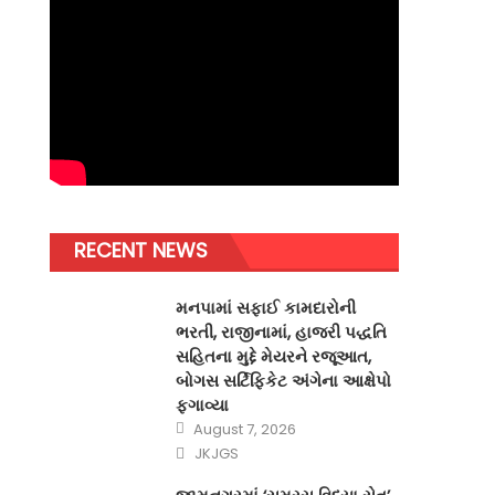
RECENT NEWS
મનપામાં સફાઈ કામદારોની
ભરતી, રાજીનામાં, હાજરી પદ્ધતિ
સહિતના મુદ્દે મેયરને રજૂઆત,
બોગસ સર્ટિફિકેટ અંગેના આક્ષેપો
ફગાવ્યા
Posted on
August 7, 2026
Author
JKJGS