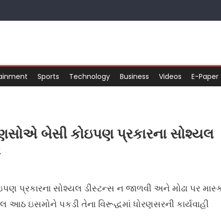
tainment
Sports
Technology
Business
Videos
E-Paper
ણસોએ બેસી કોઇપણ પ્રકારના સોશ્યલ
ર
ણ પ્રકારના સોશ્યલ ડીસ્ટન્સ ન જાળવી અને મોઢા પર માસ્
 આઠ ઇસમોને પકડી તેના વિરૂદ્ધમાં ધોરણસરની કાર્યવાહી