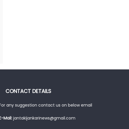
CONTACT DETAILS
For any suggestion contact us on below email
E-Mail:
jantakijankarinews@gmail.com