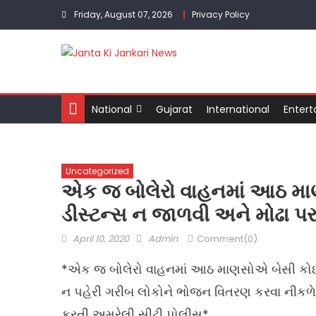
Skip to content
Friday, August 07, 2026
Privacy Policy
National
Gujarat
International
Enter
Uncategorized
એક જ બોલેરો વાહનમાં આઠ મા
ડીસ્ટન્સ ન જાળવી અને મોઢા પ
Posted on
Author
April 10, 2020
Admin
Comment(0)
*એક જ બોલેરો વાહનમાં આઠ માણસોએ બેસી કોઇપ
ન પહેરી ગરીબ લોકોને ભોજન વિતરણ કરવા નીકળેલ
કરતી અમરેલી સીટી પોલીસ*