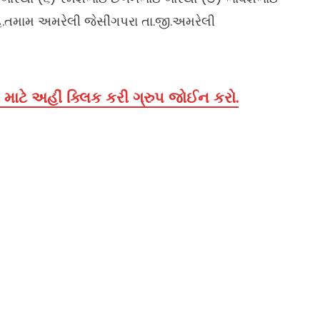
ે.તમામ અમરેલી જેસીંગપરા તા.જી.અમરેલી
માટે અહીં ક્લિક કરી ગ્રુપ જોઈન કરો.