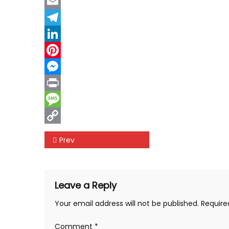
Twitter
Email
Telegram
LinkedIn
Pinterest
Messenger
Print
Message
Copy
Post navigation
Prev
Link
Leave a Reply
Your email address will not be published.
Require
Comment
*