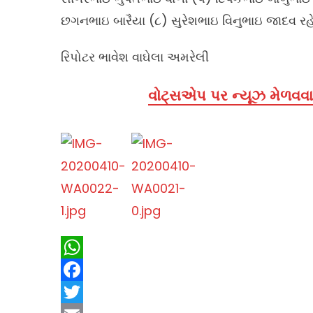
છગનભાઇ બારૈયા (૮) સુરેશભાઇ વિનુભાઇ જાદવ રહ
રિપોટર ભાવેશ વાઘેલા અમરેલી
વોટ્સએપ પર ન્યૂઝ મેળવવા 
WhatsApp
Facebook