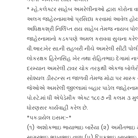
* મ્હે.કલેક્ટર સાહેબ અમરેલીનાઓ દ્વારા કોરોના
અલગ જાહેરનામાઓ પ્રસિધ્ધ કરવામાં આવેલ હોય 
અધિક્ષકશ્રી નિર્લિપ્ત રાય સાહેબ તેમજ નાયબ
જાહેરનામાનો કડકપણે અમલ કરાવવા સુચના કરેલ હો
વી.આર.ખેર સા.ની રાહબરી નીચે અમરેલી સીટી પોલ
લોકરક્ષક હિરેનસિંહ ખેર તથા રોહિતભાઇ દેગામાં ના
દરમ્યાન અમરેલી ટાવર ચોક તરફથી એકજ બોલેર
સોશ્યલ ડીસ્ટન્સ ન જાળવી તેમજ મોઢા પર માસ્ક 
જેઓએ અમરેલી જીલ્લામાં બહાર પાડેલ જાહેરનામાં
પો.સ્ટે.માં ધી એપેડેમીક એક્ટ ૧૮૯૭ ની કલમ ૩
ધોરણસર કાર્યવાહી કરેલ છે.
*પકડાયેલ ઇસમ:-*
(૧) અશોકભાઇ ભાયાભાઇ બારૈયા (૨) અમીતભાઇ 
સાગરભાઇ ભુપતભાઇ વાળા (૫) દિપકભાઇ બાબુભાઇ 