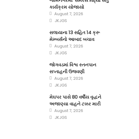
જામનગરમાં ‘સમરસ વિદ્યા સેતુ’
કાર્યક્રમ યોજાયો
Posted on
August 7, 2026
Author
JKJGS
સલાયાના 13 સહિત 14 ક્રૂ
મેમ્બર્સનો આબાદ બચાવ‎
Posted on
August 7, 2026
Author
JKJGS
જોગવડમાં વિશ્વ સ્તનપાન
સપ્તાહની ઉજવણી
Posted on
August 7, 2026
Author
JKJGS
મેઘપર પાસે 80 વર્ષીય વૃદ્ધને
અજાણ્યા વાહને ટક્કર મારી
Posted on
August 7, 2026
Author
JKJGS