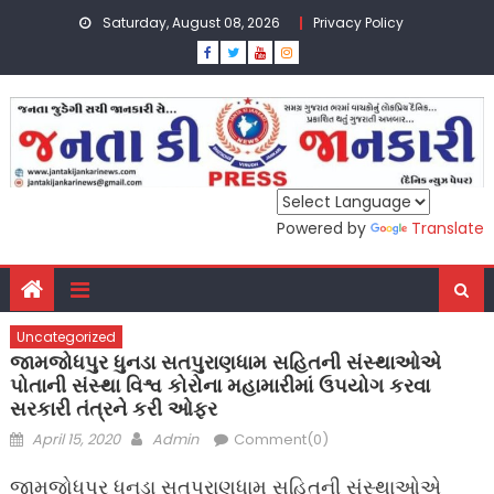
Skip
Saturday, August 08, 2026
Privacy Policy
to
content
Powered by
Translate
Uncategorized
જામજોધપુર ધુનડા સતપુરાણધામ સહિતની સંસ્થાઓએ
પોતાની સંસ્થા વિશ્વ કોરોના મહામારીમાં ઉપયોગ કરવા
સરકારી તંત્રને કરી ઓફર
Posted
Author
April 15, 2020
Admin
Comment(0)
on
જામજોધપુર ધુનડા સતપુરાણધામ સહિતની સંસ્થાઓએ