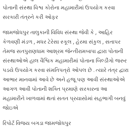
પોતાની સંસ્થા વિશ્વ કોરોના મહામારીમાં ઉપયોગ કરવા
સરકારી તંત્રને કરી ઓફર
જામજોધપુર તાલુકાની વિવિધ સંસ્થા જેવી કે , આહિર
કેળવણી મંડળ , મધર ટેરેસા સ્કૂલ , હેરમા સંકુલ , સતાપર
તેમજ સતપુરાણધામ આશ્રમ જેન્તીરામબાપા દ્વારા પોતાની
સંસ્થાઓએ હાલ વૈશ્વિક મહામારીમાં પોતાના બિલ્ડીંગો જરુર
પડયે ઉપયોગ કરવા સંમતિપત્રો ઓપલ છે . ત્યારે તંત્ર દ્વારા
આભાર માનવામાં આવે છે અને હજૂ પણ આવી સંસ્થાઓએ
આગળ આવી પોતાની શક્તિ પ્રમાણે સરકારના આ
મહામારીને ખાળવામાં થતાં સતત પ્રયાસોમાં સહભાગી બનવું
જોઇએ
રિપોર્ટ વિજય બગડા જામજોધપુર