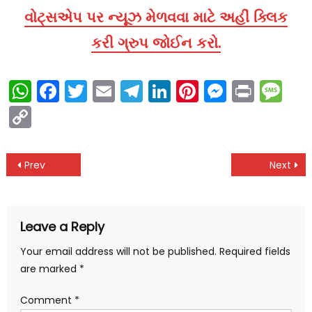
વોટ્સએપ પર ન્યૂઝ મેળવવા માટે અહીં ક્લિક
કરી ગ્રુપ જોઈન કરો.
WhatsApp
Facebook
Twitter
Email
Telegram
LinkedIn
Pinterest
Messen
Print
Me
Copy
Link
Post
Prev
Next
navigation
Leave a Reply
Your email address will not be published.
Required fields
are marked
*
Comment
*