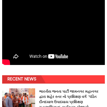
RECENT NEWS
ભારતીય જનતા પાર્ટી જામનગર મહાનગર
દ્વારા શહેર સ્તર નો પ્રશિક્ષણ વર્ગ ‘પંડિત
દીનદયાલ ઉપાધ્યાય પ્રશિક્ષણ