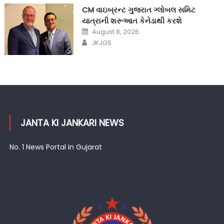
CM વાઇબ્રન્ટ ગુજરાત ગ્લોબલ સમિટ
યાત્રાની શરૂઆત કેનેડાથી કરશે
Posted
August 8, 2026
on
Author
JKJGS
JANTA KI JANKARI NEWS
No. 1 News Portal in Gujarat