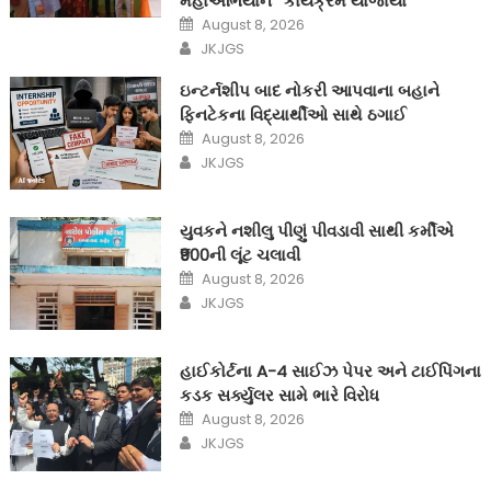
મહાઅભિયાન’ કાર્યક્રમ યોજાયો
Posted
August 8, 2026
on
Author
JKJGS
ઇન્ટર્નશીપ બાદ નોકરી આપવાના બહાને
ફિનટેકના વિદ્યાર્થીઓ સાથે ઠગાઈ
Posted
August 8, 2026
on
Author
JKJGS
યુવકને નશીલુ પીણું પીવડાવી સાથી કર્મીએ
₹900ની લૂંટ ચલાવી
Posted
August 8, 2026
on
Author
JKJGS
હાઈકોર્ટના A-4 સાઈઝ પેપર અને ટાઈપિંગના
કડક સર્ક્યુલર સામે ભારે વિરોધ
Posted
August 8, 2026
on
Author
JKJGS