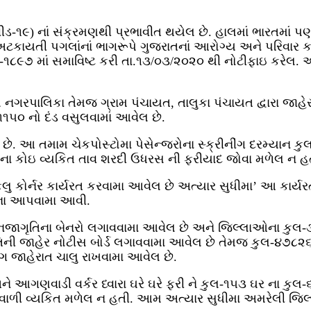
કોવીડ-૧૯) નાં સંક્રમણથી પ્રભાવીત થયેલ છે. હાલમાં ભારતમાં
ટકાયતી પગલાંનાં ભાગરૂપે ગુજરાતનાં આરોગ્ય અને પરિવાર કલ
૧૮૯૭ માં સમાવિષ્ટ કરી તા.૧૩/૦૩/૨૦૨૦ થી નોટીફાઇ કરેલ. આ 
નગરપાલિકા તેમજ ગ્રામ પંચાયત, તાલુકા પંચાયત દ્વારા જાહેરમા
૧૧૫૦ નો દંડ વસુલવામાં આવેલ છે.
ત છે. આ તમામ ચેકપોસ્‍ટોમા પેસેન્‍જરોના સ્‍ક્રીનીંગ દરમ્‍યાન 
મા ના કોઇ વ્‍યકિત તાવ શરદી ઉધરસ ની ફરીયાદ જોવા મળેલ ન હ
ુ કોર્નર કાર્યરત કરવામા આવેલ છે અત્‍યાર સુધીમા’ આ કાર્ય
સૂચના આપવામા આવી.
નજાગૃતિના બેનરો લગાવવામા આવેલ છે અને જિલ્‍લાઓના કુલ-
ની જાહેર નોટીસ બોર્ડ લગાવવામા આવેલ છે તેમજ કુલ-૪૭૮૨૬
ંગ જાહેરાત ચાલુ રાખવામા આવેલ છે.
ે આગણવાડી વર્કર ધ્‍વારા ઘરે ઘરે ફરી ને કુલ-૧૫૩ ઘર ના કુલ
ફવાળી વ્‍યકિત મળેલ ન હતી. આમ અત્‍યાર સુધીમા અમરેલી જિલ