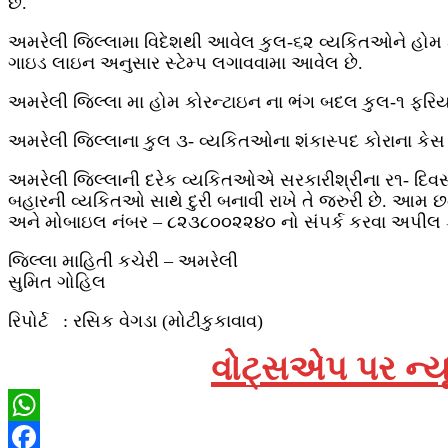
છે.
અમરેલી જિલ્‍લામા વિદેશથી આવેલ કુલ-૬૨ વ્‍યકિતઓને હોમ 
ગાઇડ લાઇન અનુસાર સ્‍ટેમ્‍પ લગાવવામા આવેલ છે.
અમરેલી જિલ્‍લા મા હોમ કોરન્‍ટાઇન ના ભંગ બદલ કુલ-૧ ફર
અમરેલી જિલ્‍લાના કુલ ૩- વ્‍યકિતઓના શંકાસ્‍૫દ કોરાના કેસ
અમરેલી જિલ્‍લાની દરેક વ્‍યકિતઓએ સરકારીશ્રીના ર૧- દિવસ
બહારની વ્‍યકિતઓ સાથે દુરી બનાવી રાખે તે જરુરી છે. આમ 
અને મોબાઇલ નંબર – ૮૨૩૮૦૦૨૨૪૦ નો સં૫ર્ક કરવા અપીલ 
જિલ્લા માહિતી કચેરી – અમરેલી
સુમિત ગોહિલ
રિપોર્ટ : રસિક વેગડા (મોટીકુકાવાવ)
વોટ્સએપ પર ન્યૂ
WhatsApp