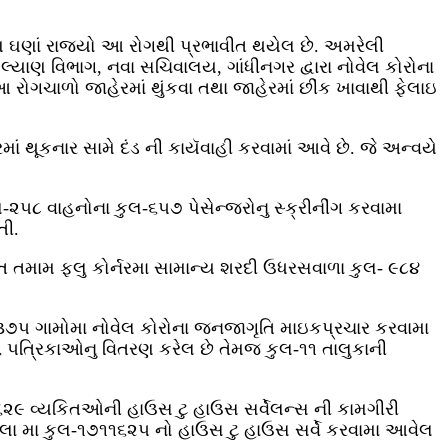
 પણ ઘણાં રાજ્યો આ રોગથી પ્રભાવીત થયેલ છે. અમરેલી
્યાણ વિભાગ, નવા સચિવાલય, ગાંધીનગર દ્વારા નોવેલ કોરોના
રોગચાળો જાહેરમાં થુંકવા તથા જાહેરમાં છીંક ખાવાથી ફેલાઇ
ં થૂકનાર સામે દંડ ની કાયૅવાહી કરવામાં આવે છે. જે અન્‍વયે
કુલ-૨૫૮ વાહનોના કુલ-૬૫૭ પેસેન્‍જરોનુ સ્‍ક્રીનીંગ કરવામા
તી.
રત તમામ ફલુ કોર્નરમા સામાન્‍ય શરદી ઉધરસવાળા કુલ- ૯૮૪
૩૭૫ ગામોમા નોવેલ કોરોના જનજાગૃતિ માઇકપ્રચાર કરવામા
 ૫ત્રિકાઓનુ વિતરણ કરેલ છે તેમજ કુલ-૧૧ તાલુકાની
-૬૨૯ વ્‍યકિતઓની હાઉસ ટુ હાઉસ સર્વેલન્‍સ ની કામગીરી
્‍લા મા કુલ-૧૭૧૧૬૨૫ નો હાઉસ ટુ હાઉસ સર્વે કરવામા આવેલ