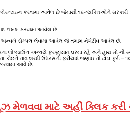
કોરન્‍ટાઇન કરવામા આવેલ છે જેમાથી ૧૬-વ્‍યકિતઓને સરકારી 
િયાદ દાખલ કરવામા આવેલ છે.
 અન્‍વયે સેમ્‍પલ લેવામા આવેલ જે તમામ નેગેટીવ આવેલ છે.
ના લોકડાઉન અન્‍વયે ફરજીયાત ઘરમા રહે અને હાથ મો ની સ્‍વચ
છતા કોઇને તાવ શરદી ઉધરસની ફરીયાદ જણાઇ તો ટોલ ફ્રી – ૧૦
કરવામા આવે છે.
ઝ મેળવવા માટે અહીં ક્લિક કરી