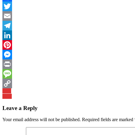
Facebook
Twitter
Email
Telegram
LinkedIn
Pinterest
Messenger
Print
Message
Post
Prev
Copy
Next
navigation
Link
Leave a Reply
Your email address will not be published.
Required fields are marked