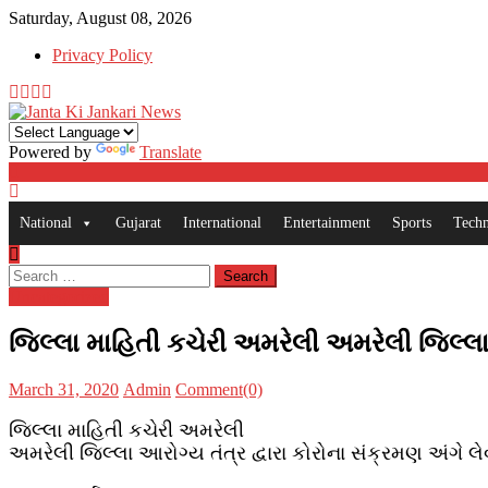
Skip
Saturday, August 08, 2026
to
Privacy Policy
content
Powered by
Translate
National
Gujarat
International
Entertainment
Sports
Tech
Search
for:
Uncategorized
જિલ્લા માહિતી કચેરી અમરેલી અમરેલી જિલ્લા 
Posted
Author
March 31, 2020
Admin
Comment(0)
on
જિલ્લા માહિતી કચેરી અમરેલી
અમરેલી જિલ્લા આરોગ્ય તંત્ર દ્વારા કોરોના સંક્રમણ અંગે લ