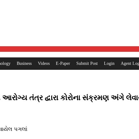
nology
Business
Videos
E-Paper
Submit Post
Login
Agent Log
આરોગ્ય તંત્ર દ્વારા કોરોના સંક્રમણ અંગે લેવ
ેવાયેલ પગલાં