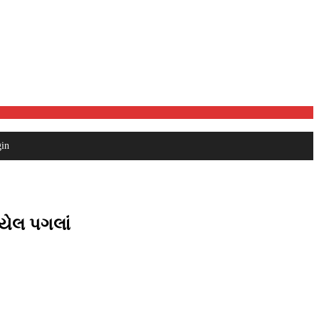
in
ાયેલ પગલાં