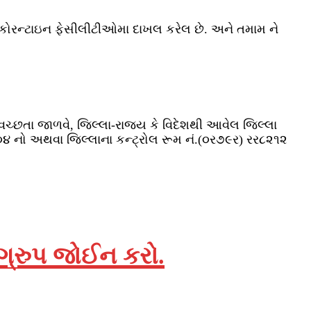
કોરન્‍ટાઇન ફેસીલીટીઓમા દાખલ કરેલ છે. અને તમામ ને
્‍છતા જાળવે, જિલ્‍લા-રાજય કે વિદેશથી આવેલ જિલ્‍લા
૪ નો અથવા જિલ્‍લાના કન્‍ટ્રોલ રૂમ નં.(૦ર૭૯ર) રર૮૨૧૨
 ગ્રુપ જોઈન કરો.