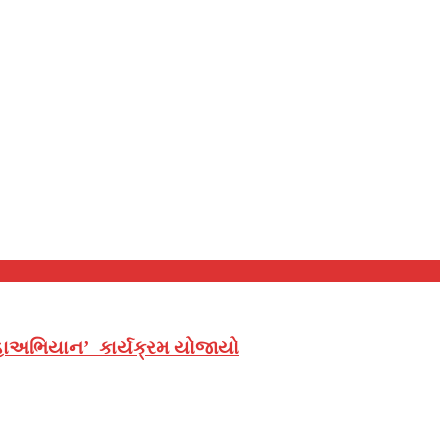
 મહાઅભિયાન’ કાર્યક્રમ યોજાયો