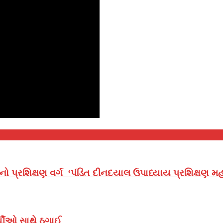
નો પ્રશિક્ષણ વર્ગ ‘પંડિત દીનદયાલ ઉપાધ્યાય પ્રશિક્ષણ
ર્થીઓ સાથે ઠગાઈ