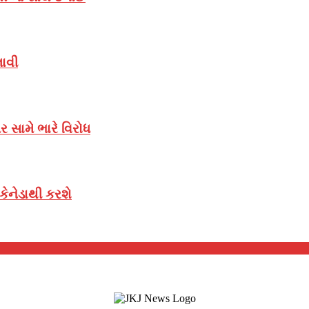
લાવી
 સામે ભારે વિરોધ
ેનેડાથી કરશે