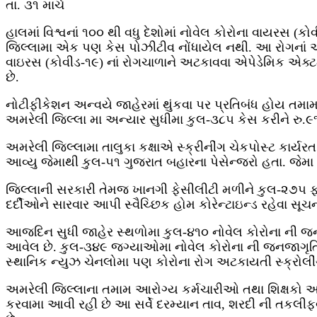
તા. ૩૧ માર્ચ
હાલમાં વિશ્વનાં ૧૦૦ થી વધુ દેશોમાં નોવેલ કોરોના વાયરસ (
જિલ્‍લામા એક પણ કેસ પોઝીટીવ નોંધાયેલ નથી. આ રોગનાં અ
વાઇરસ (કોવીડ-૧૯) નાં રોગચાળાને અટકાવવા એપેડેમિક એક્ટ-
છે.
નોટીફીકેશન અન્વયે જાહેરમાં થુંકવા પર પ્રતિબંધ હોય તમામ 
અમરેલી જિલ્‍લા મા અન્‍યાર સુધીમા કુલ-૩૮૫ કેસ કરીને રુ.૯
અમરેલી જિલ્‍લામા તાલુકા કક્ષાએ સ્‍ક્રીનીંગ ચેકપોસ્‍ટ કાર્યર
આવ્‍યુ જેમાથી કુલ-૫૧ ગુજરાત બહારના પેસેન્‍જરો હતા. જે
જિલ્‍લાની સરકારી તેમજ ખાનગી ફેસીલીટી મળીને કુલ-૨૭૫ ફલ
દર્દીઓને સારવાર આપી સ્‍વૈચ્‍છિક હોમ કોરેન્‍ટાઇન્‍ડ રહેવા 
આજદિન સુધી જાહેર સ્‍થળોમા કુલ-૪૧૦ નોવેલ કોરોના ની જ
આવેલ છે. કુલ-૩૪૯ જગ્‍યાઓમા નોવેલ કોરોના ની જનજાગૃતિ
સ્‍થાનિક ન્‍યુઝ ચેનલોમા પણ કોરોના રોગ અટકાયતી સ્‍ક્રોલી
અમરેલી જિલ્‍લાના તમામ આરોગ્‍ય કર્મચારીઓ તથા શિક્ષકો અન
કરવામા આવી રહી છે આ સર્વે દરમ્‍યાન તાવ, શરદી ની તકલી