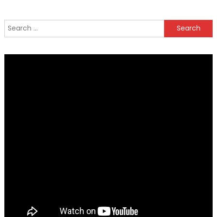
Search
for: