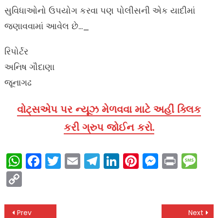
સુવિધાઓનો ઉપયોગ કરવા પણ પોલીસની એક યાદીમાં
જણાવવામાં આવેલ છે…_
રિપોર્ટર
અનિષ ગૌદાણા
જૂનાગઢ
વોટ્સએપ પર ન્યૂઝ મેળવવા માટે અહીં ક્લિક
કરી ગ્રુપ જોઈન કરો.
WhatsApp
Facebook
Twitter
Email
Telegram
LinkedIn
Pinterest
Messen
Print
Me
Copy
Link
Post
Prev
Next