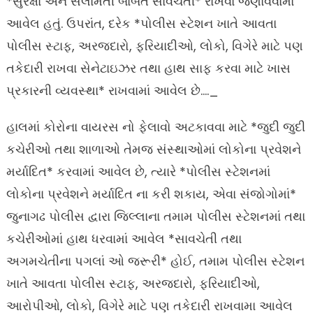
*સુરક્ષા અને સલામતી બાબતે સાવચેતી* રાખવા જણાવવામાં
આવેલ હતું. ઉપરાંત, દરેક *પોલીસ સ્ટેશન ખાતે આવતા
પોલીસ સ્ટાફ, અરજદારો, ફરિયાદીઓ, લોકો, વિગેરે માટે પણ
તકેદારી રાખવા સેનેટાઇઝર તથા હાથ સાફ કરવા માટે ખાસ
પ્રકારની વ્યવસ્થા* રાખવામાં આવેલ છે…._
હાલમાં કોરોના વાયરસ નો ફેલાવો અટકાવવા માટે *જુદી જુદી
કચેરીઓ તથા શાળાઓ તેમજ સંસ્થાઓમાં લોકોના પ્રવેશને
મર્યાદિત* કરવામાં આવેલ છે, ત્યારે *પોલીસ સ્ટેશનમાં
લોકોના પ્રવેશને મર્યાદિત ના કરી શકાય, એવા સંજોગોમાં*
જુનાગઢ પોલીસ દ્વારા જિલ્લાના તમામ પોલીસ સ્ટેશનમાં તથા
કચેરીઓમાં હાથ ધરવામાં આવેલ *સાવચેતી તથા
અગમચેતીના પગલાં ઓ જરૂરી* હોઈ, તમામ પોલીસ સ્ટેશન
ખાતે આવતા પોલીસ સ્ટાફ, અરજદારો, ફરિયાદીઓ,
આરોપીઓ, લોકો, વિગેરે માટે પણ તકેદારી રાખવામા આવેલ