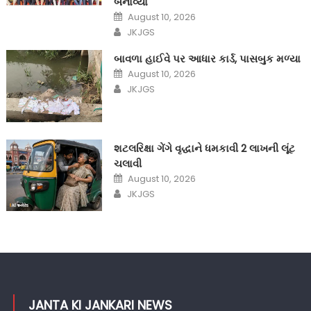
બનાવ્યા
Posted
August 10, 2026
on
Author
JKJGS
બાવળા હાઈવે પર આધાર કાર્ડ, પાસબુક મળ્યા
Posted
August 10, 2026
on
Author
JKJGS
શટલરિક્ષા ગેંગે વૃદ્ધાને ધમકાવી 2 લાખની લૂંટ
ચલાવી
Posted
August 10, 2026
on
Author
JKJGS
JANTA KI JANKARI NEWS