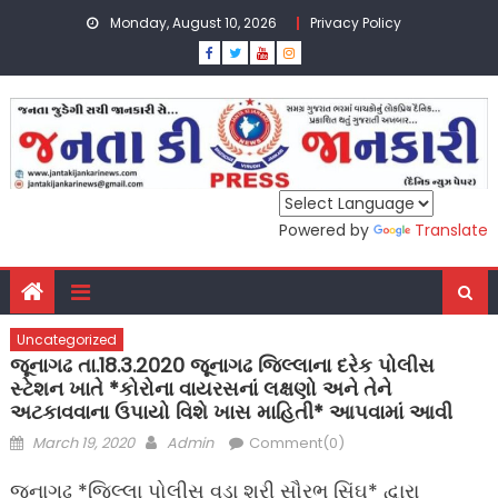
Skip
Monday, August 10, 2026
Privacy Policy
to
content
Powered by
Translate
Uncategorized
જૂનાગઢ તા.18.3.2020 જૂનાગઢ જિલ્લાના દરેક પોલીસ
સ્ટેશન ખાતે *કોરોના વાયરસનાં લક્ષણો અને તેને
અટકાવવાના ઉપાયો વિશે ખાસ માહિતી* આપવામાં આવી
Posted
Author
March 19, 2020
Admin
Comment(0)
on
જૂનાગઢ *જિલ્લા પોલીસ વડા શ્રી સૌરભ સિંઘ* દ્વારા