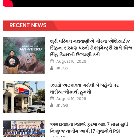
RECENT NEWS
શ્રી પરિમલ નથવાણીએ ગીરના એશિયાટીક
સિંહના સંરક્ષણ પરની ડોક્યુમેન્ટ્રી સાથે ‘વિશ્વ
સિંહ દિવસ’ની ઉજવણી કરી
Posted
August 10, 2026
on
Author
JKJGS
ઝઘડો અટકાવવા ગયેલી બે બહેનો પર
ધારીયા-ધોકાથી હુમલો
Posted
August 10, 2026
on
Author
JKJGS
અમદાવાદના PSIએ ફરજ બાદ 7 માસ સુધી
નિ:શુલ્ક તાલીમ આપી 17 યુવાનોને PSI