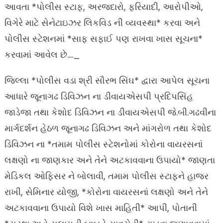
આવતા *પોલીસ સ્ટાફ, અરજદારો, ફરિયાદી, આરોપીઓ,
વિગેરે માટે સેનેટાઇઝર લિકવિડ ની વ્યવસ્થા* કરવા અને
પોલીસ સ્ટેશનમાં *સાફ સફાઈ પણ રાખવા ખાસ સૂચના*
કરવામાં આવેલ છે…._
જિલ્લા *પોલીસ વડા શ્રી સૌરભ સિંઘ* દ્વારા આપેલ સૂચના
આધારે જૂનાગઢ ડિવિઝન ના ડીવાયએસપી પ્રદિપસિંહ
જાડેજા તથા કેશોદ ડિવિઝન ના ડીવાયએસપી જે.બી.ગઢવીના
માર્ગદર્શન હેઠળ જૂનાગઢ ડિવિઝન અને માંગરોળ તથા કેશોદ
ડિવિઝન ના *તમામ પોલીસ સ્ટેશનોમાં કોરોના વાયરસનાં
લક્ષણો ના જાણકાર અને તેને અટકાવવાના ઉપાયો* જાણતા
મેડિકલ ઓફિસર ને બોલાવી, તમામ પોલીસ સ્ટાફને હાજર
રાખી, સેમિનાર યોજી, *કોરોના વાયરસનાં લક્ષણો અને તેને
અટકાવવાના ઉપાયો વિશે ખાસ માહિતી* આપી, પોતાની