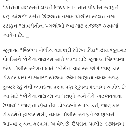
*કોરોના વાઇરસને લઈને જિલ્લાના તમામ પોલીસ સ્ટાફને
પણ એલર્ટ* કરીને જિલ્લાના તમામ પોલીસ સ્ટેશન તથા
સ્ટાફને *સાવચેતીના પગલાંઓ લેવા માટે સજ્જ* કરવામાં
આવેલ છે…._
જૂનાગઢ *જિલ્લા પોલીસ વડા શ્રી સૌરભ સિંઘ* દ્વારા જૂનાગઢ
પોલીસને કોરોના વાયરસ સામે લડવા માટે જૂનાગઢ જિલ્લાના
દરેક પોલીસ સ્ટેશન ખાતે *કોરોના વાયરસ અંગે જાણકાર
ડોકટર પાસે સેમિનાર* યોજવા, જેમાં થાણાના તમામ સ્ટાફ
હાજર રહે તેવી વ્યવસ્થા કરવા પણ સૂચના કરવામાં આવેલ છે.
આ માટે *કોરોના વાયરસ ના લક્ષણો અને તેને અટકાવવાના
ઉપાયો* જાણતા હોય તેવા ડોક્ટરનો સંપર્ક કરી, જાણકાર
ડોકટરોને હાજર રાખી, તમામ પોલીસ સ્ટાફને જાણકારી
આપવા સૂચના કરવામાં આવેલ છે. ઉપરાંત, પોલીસ સ્ટેશનમાં