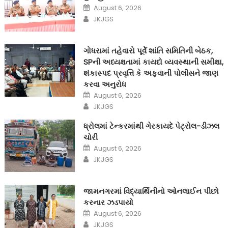
Posted
August 6, 2026
on
Author
JKJGS
ગોધરામાં તહેવારો પૂર્વે શાંતિ સમિતિની બેઠક,
SPની અધ્યક્ષતામાં કાયદો વ્યવસ્થાની સમીક્ષા,
શંકાસ્પદ પ્રવૃત્તિ કે અફવાની પોલીસને જાણ
કરવા અનુરોધ
Posted
August 6, 2026
on
Author
JKJGS
ધ્રોલમાં ટેન્કરમાંથી ગેરકાયદે પેટ્રોલ-ડીઝલ
ચોરી
Posted
August 6, 2026
on
Author
JKJGS
જામનગરમાં વિદ્યાર્થિનીનો ઓનલાઈન પીછો
કરનાર ઝડપાયો
Posted
August 6, 2026
on
Author
JKJGS