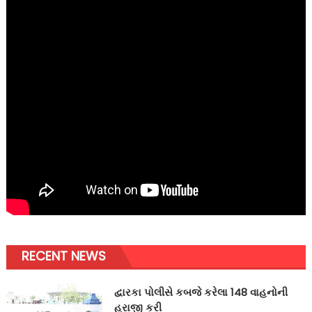
RECENT NEWS
દ્વારકા પોલીસે કબજે કરેલા 148 વાહનોની
હરાજી કરી