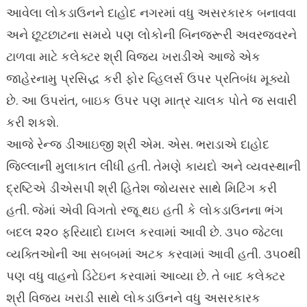
આવેલા લોકડાઉનને દાહોદ નગરમાં વધુ અસરકારક બનાવવા
અને છૂટછાટના સમયે પણ લોકોની બિનજરૂરી અવરજવરને
ટાળવા માટે કલેક્ટર શ્રી વિજય ખરાડીએ આજે એક
જાહેરનામુ પ્રસિદ્ધ કરી ફોર વ્હિલર્સ ઉપર પ્રતિબંધ મૂક્યો
છે. આ ઉપરાંત, બાઇક ઉપર પણ માત્ર ચાલક પોતે જ સવારી
કરી શકશે.
આજે રેન્જ ડીઆઇજી શ્રી એમ. એસ. ભરાડાએ દાહોદ
જિલ્લાની મુલાકાત લીધી હતી. તેમણે કાયદો અને વ્યવસ્થાની
દ્રષ્ટિએ ડીએસપી શ્રી હિતેશ જોયસર સાથે મિટિંગ કરી
હતી. જેમાં એવી વિગતો રજૂ થઇ હતી કે લોકડાઉનના ભંગ
બદલ ૨૨૦ ફરિયાદો દાખલ કરવામાં આવી છે. ૩૫૦ જેટલા
વ્યક્તિઓની આ સબબમાં અટક કરવામાં આવી હતી. ૩૫૦થી
પણ વધુ વાહનો ડિટેઇન કરવામાં આવ્યા છે. તે બાદ કલેક્ટર
શ્રી વિજય ખરાડી સાથે લોકડાઉનને વધુ અસરકારક