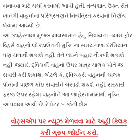
બનાવવા માટે ચર્ચા કરવામાં આવી હતી. તત્પશ્ચાત ઉક્ત રીતે
ખાનગી વાહનોના પરિભ્રમણને નિયંત્રિત કરવાનો નિર્ણય
લેવામાં આવ્યો છે.
આ જાહેરનામા મુજબ માલસામાન હેતુ સિવાયના તમામ ફોર
વ્હિર્સ વાહનો લોકડાઉનની મુક્તિના સમયગાળા દરમિયાન
પણ ચલાવી શકાશે નહી. તેને લઇને બહાર નીકળી શકાશે
નહી. જ્યારે, દ્વિચર્કી વાહનો ઉપર માત્ર ચાલક પોતે જ
સવારી કરી શકાશે. એટલે કે, દ્વિચક્રી વાહનની ચાલક
પોતાની પાછળ કોઇ સવારીને બેસાડી શકશે નહી. સરકારી
ફરજ ઉપર રહેલા વાહનોને આ જાહેરનામામાંથી મુક્તિ
આપવામાં આવી છે. રેપોટર :- જેની શૈખ
વોટ્સએપ પર ન્યૂઝ મેળવવા માટે અહીં ક્લિક
કરી ગ્રુપ જોઈન કરો.