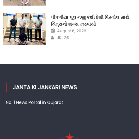
પીપળીયા પૂલ નજીકથી દેશી પિસ્તોલ સાથે
ચિત્રાનો શખ્સ ઝડપાયો
Posted
August 6, 2026
on
Author
JKJGS
JANTA KI JANKARI NEWS
No. 1 News Portal in Gujarat