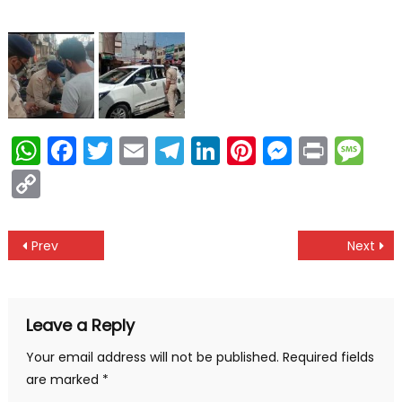
WhatsApp
Facebook
Twitter
Email
Telegram
LinkedIn
Pinterest
Messen
Print
Me
Copy
Link
Post
Prev
Next
navigation
Leave a Reply
Your email address will not be published.
Required fields
are marked
*