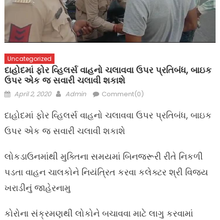
Uncategorized
દાહોદમાં ફોર વ્હિલર્સ વાહનો ચલાવવા ઉપર પ્રતિબંધ, બાઇક
ઉપર એક જ સવારી ચલાવી શકાશે
Posted
Author
April 2, 2020
Admin
Comment(0)
on
દાહોદમાં ફોર વ્હિલર્સ વાહનો ચલાવવા ઉપર પ્રતિબંધ, બાઇક
ઉપર એક જ સવારી ચલાવી શકાશે
લોકડાઉનમાંથી મુક્તિના સમયમાં બિનજરૂરી રીતે નિકળી
પડતા વાહન ચાલકોને નિયંત્રિત કરવા કલેક્ટર શ્રી વિજય
ખરાડીનું જાહેરનામુ
કોરોના સંક્રમણથી લોકોને બચાવવા માટે લાગુ કરવામાં