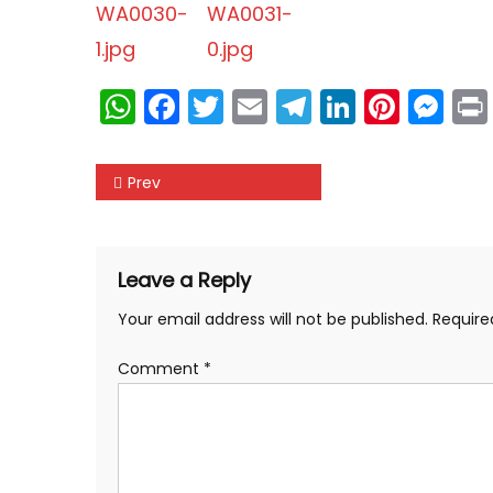
WhatsApp
Facebook
Twitter
Email
Telegram
LinkedIn
Pinte
Me
Post
Prev
navigation
Leave a Reply
Your email address will not be published.
Require
Comment
*