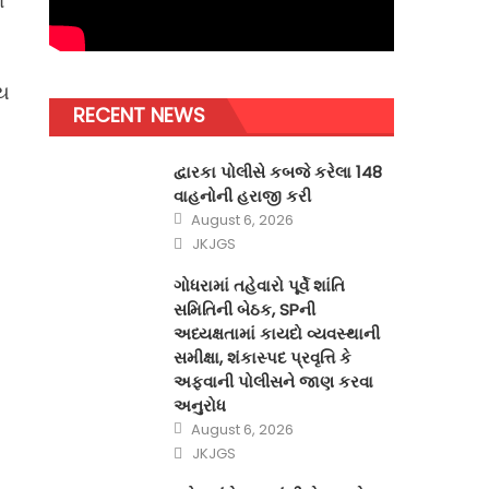
ા
્ય
RECENT NEWS
દ્વારકા પોલીસે કબજે કરેલા 148
વાહનોની હરાજી કરી
Posted
August 6, 2026
on
Author
JKJGS
ગોધરામાં તહેવારો પૂર્વે શાંતિ
સમિતિની બેઠક, SPની
અધ્યક્ષતામાં કાયદો વ્યવસ્થાની
સમીક્ષા, શંકાસ્પદ પ્રવૃત્તિ કે
અફવાની પોલીસને જાણ કરવા
અનુરોધ
Posted
August 6, 2026
on
Author
JKJGS