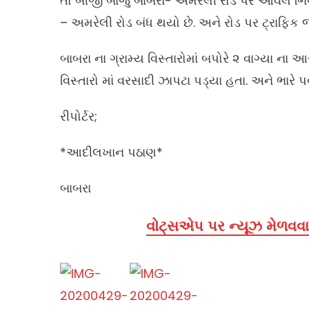
તો બીજી બાજુ બાબરા- અમરેલી રોડ પર આવેલ ભ
– અમરેલી રોડ બંધ થયો છે. અને રોડ પર ટ્રાફિક
બાબરા ના ગ્રામ્ય વિસ્તારોમાં બપોરે ૨ વાગ્યા 
વિસ્તારો માં વરસાદી ઝાપટા પડ્યા હતા. અને ભારે 
રીપોર્ટર;
*આદીલખાન પઠાણ*
બાબરા
વોટ્સએપ પર ન્યૂઝ મેળવવા 