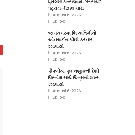
ધ્રોલમાં ટેન્કરમાંથી ગેરકાયદે
પેટ્રોલ-ડીઝલ ચોરી
Posted
August 6, 2026
on
Author
JKJGS
જામનગરમાં વિદ્યાર્થિનીનો
ઓનલાઈન પીછો કરનાર
ઝડપાયો
Posted
August 6, 2026
on
Author
JKJGS
પીપળીયા પૂલ નજીકથી દેશી
પિસ્તોલ સાથે ચિત્રાનો શખ્સ
ઝડપાયો
Posted
August 6, 2026
on
Author
JKJGS