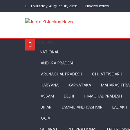
Skip
Thursday, August 06, 2026
Privacy Policy
to
content
MENU
MENU
NATIONAL
ANDHRA PRADESH
ARUNACHAL PRADESH
CHHATTISGARH
HARYANA
KARNATAKA
MAHARASHTRA
ASSAM
DELHI
HIMACHAL PRADESH
BIHAR
JAMMU AND KASHMIR
LADAKH
GOA
GUJARAT
INTERNATIONAL
ENTERTAIN