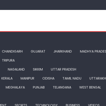
CHANDIGARH
GUJARAT
JHARKHAND
MADHYA PRADE
TRIPURA
NAGALAND
SIKKIM
UTTAR PRADESH
KERALA
MANIPUR
ODISHA
TAMIL NADU
UTTARAK
MEGHALAYA
PUNJAB
TELANGANA
WEST BENGAL
MENT
SPORTS
TECHNOLOGY
BUSINESS
VIDEOS