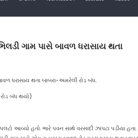
િલડી ગામ પાસે બાવળ ધરાસાય થતા
ાવળ ધરાસાય થતા બાબરા-અમરેલી રોડ બંધ.
 રોડ બંધ થયો)
ં પલટો આવ્યો હતો. ભારે પવન સાથે વરસાદી ઝાપટા પડીયા હતા.