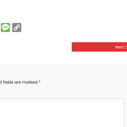
rest
ssenger
Print
Message
Copy
Link
Next
d fields are marked
*