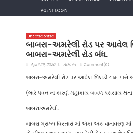
AGENT LOGIN
Uncategorized
બાબરા-અમરેલી રોડ પર આવેલ ભ
બાબરા-અમરેલી રોડ બંધ.
Posted
Author
April 29, 2020
Admin
Comment(0)
on
બાબરા-અમરેલી રોડ પર આવેલ ભિલડી ગામ પાસે બ
(ભારે પવન ના કારણે મહાકાય બાવળ ધરાસાય થતા
બાબરા.અમરેલી.
બાબરા ગ્રામ્ય વિસ્તારો માં એકા એક વાતાવરણ મા