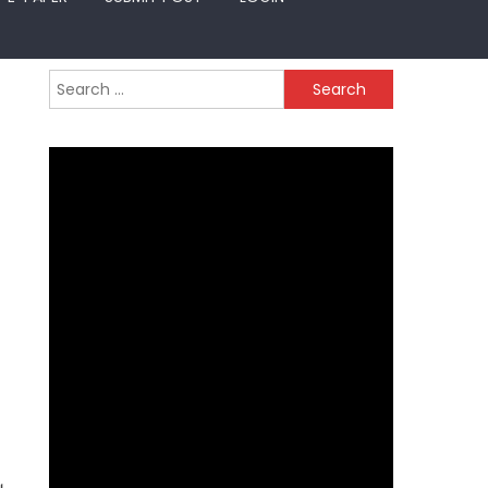
Search
for: