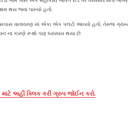
િલડી ગામ પાસે એક મહાકાય બાવળ રોડ પર ધરાસાય થતા બાબર
 જામ થય જવા પામ્યો હતો.
ના આસપાસ વાતાવરણ માં એકા એક પલટો આવ્યો હતો. તેમજ ગ્રામ
પવન ના કારણે રૂક્ષો પણ ધરાસાય થયા છે.
માટે અહીં ક્લિક કરી ગ્રુપ જોઈન કરો.