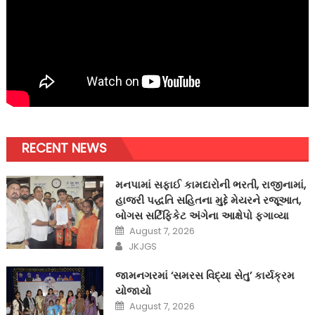
RECENT NEWS
મનપામાં સફાઈ કામદારોની ભરતી, રાજીનામાં,
હાજરી પદ્ધતિ સહિતના મુદ્દે મેયરને રજૂઆત,
બોગસ સર્ટિફિકેટ અંગેના આક્ષેપો ફગાવ્યા
Posted
August 7, 2026
on
Author
JKJGS
જામનગરમાં ‘સમરસ વિદ્યા સેતુ’ કાર્યક્રમ
યોજાયો
Posted
August 7, 2026
on