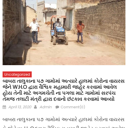
Uncategorized
બાબરા તાલુકાના ૫૭ ગામોમાં અત્યારે હાલમાં કોરોના વાયરસ
જેને W.H.O દ્વારા વૈશ્વિક મહામારી જાહેર કરવામાં આવેલ
હોય તેની માટે અગમચેતી ના પગલા માટે ગામોમાં સરપંચ
તેમજ તલાટી મંત્રી દ્વારા દવાનો છંટકાવ કરવામાં આવ્યો
Posted
Author
April 13, 2020
Admin
Comment(0)
on
બાબરા તાલુકાના ૫૭ ગામોમાં અત્યારે હાલમાં કોરોના વાયરસ