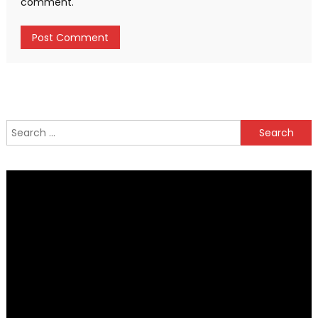
comment.
Search
for: