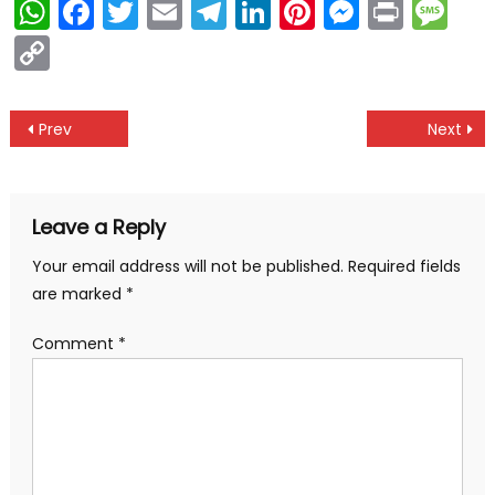
WhatsApp
Facebook
Twitter
Email
Telegram
LinkedIn
Pinterest
Messen
Print
Me
Copy
Link
Post
Prev
Next
navigation
Leave a Reply
Your email address will not be published.
Required fields
are marked
*
Comment
*