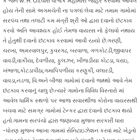
કે જેને w. H. O.દવારા વૈશ્વિક મહામારી જાહેર કરવામાં આવેલ
હોય તેની સામે અગમચેતી ના પગલાં લેવા માટે તમામ ગામોમાં
સરપંચ તથા તલાટી કમ મંત્રી શ્રી ઓ દ્વારા દવાનો છંટકાવ
કરવો અતિ આવશ્યક હોઈ તેમજ વાયરસ નો ફેલાવો નથાય
તે હેતુથી દવાનો છંટકાવ કરવામાં આવી રહ્યો છે.ગરણી,
ચરખા, અમરવાલપુર, કુવરગઢ, બરવાળા, ગળકોટડી,જીવાપર
વાવડી,વાકીયા, દેવળીયા, ફુલઝર, ખીજડીયા કોટડા, ધરાઇ,
ખંભાળા,કોટડાપીઠા,ગમાપિપળીયા કરણુકી, વલારડી,
વાવડા,નડળા, વિ.અને બીજા ગામોમાં દવાનો જથ્થો આવે તેમ
છંટકાવ કરવાનું ચાલુ છે.ત્યારે ગામોના વિવિધ વિસ્તારો માં
આવેલ ધાર્મિક સ્થળો પર આજ સવારથીજ કોરોના વાયરસથી
બચવા માટે સમગ્ર ગામોમાં ટેન્કર દ્વારા દવાનો છંટકાવ થયો
હતો.ગામના સરપંચો દ્વારા જણાવ્યા મુજબ સરકારી ધારા
-ધોરણ મુજબ આખા ગામમાં સેનિટાઇઝેશન કરવાં માટે ખેડુતો