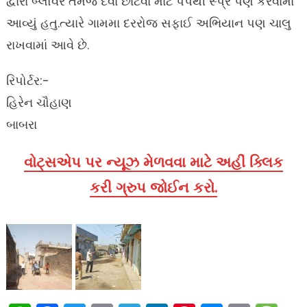
દ્વારા બ્લોવર તેમજ દવા છાંટવા માટે પંપથી સ્પ્રે પણ કરવામાં
આવ્યું હતુ.ત્યારે ગામમા દરરોજ સફાઈ અભિયાન પણ ચાલુ
રાખવામાં આવે છે.
રિપોર્ટર:-
હિરેન ચૌહાણ
બાબરા
વોટ્સએપ પર ન્યૂઝ મેળવવા માટે અહીં ક્લિક
કરી ગ્રુપ જોઈન કરો.