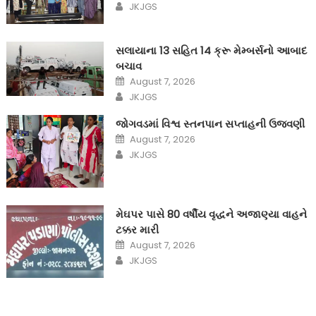
Author
JKJGS
સલાયાના 13 સહિત 14 ક્રૂ મેમ્બર્સનો આબાદ
બચાવ‎
Posted
August 7, 2026
on
Author
JKJGS
જોગવડમાં વિશ્વ સ્તનપાન સપ્તાહની ઉજવણી
Posted
August 7, 2026
on
Author
JKJGS
મેઘપર પાસે 80 વર્ષીય વૃદ્ધને અજાણ્યા વાહને
ટક્કર મારી
Posted
August 7, 2026
on
Author
JKJGS