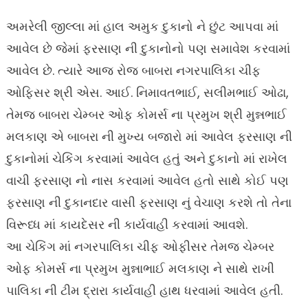
અમરેલી જીલ્લા માં હાલ અમુક દુકાનો ને છુંટ આપવા માં
આવેલ છે જેમાં ફરસાણ ની દુકાનોનો પણ સમાવેશ કરવામાં
આવેલ છે. ત્યારે આજ રોજ બાબરા નગરપાલિકા ચીફ
ઓફિસર શ્રી એસ. આઈ. નિમાવતભાઈ, સલીમભાઈ ઓઢા,
તેમજ બાબરા ચેમ્બર ઓફ કોમર્સ ના પ્રમુખ શ્રી મુન્નભાઈ
મલકાણ એ બાબરા ની મુખ્ય બજારો માં આવેલ ફરસાણ ની
દુકાનોમાં ચેકિંગ કરવામાં આવેલ હતું અને દુકાનો માં રાખેલ
વાચી ફરસાણ નો નાસ કરવામાં આવેલ હતો સાથે કોઈ પણ
ફરસાણ ની દુકાનદાર વાસી ફરસાણ નું વેચાણ કરશે તો તેના
વિરૂધ્ધ માં કાયદેસર ની કાર્યવાહી કરવામાં આવશે.
આ ચેકિંગ માં નગરપાલિકા ચીફ ઓફીસર તેમજ ચેમ્બર
ઓફ કોમર્સ ના પ્રમુખ મુન્નાભાઈ મલકાણ ને સાથે રાખી
પાલિકા ની ટીમ દ્રારા કાર્યવાહી હાથ ધરવામાં આવેલ હતી.