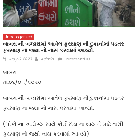
Uncategorized
બાબરા ની બજારોમાં આવેલ ફરસાણ ની દુકાનોમાં પડતર
ફરસાણ ના જથા નો નાસ કરવામાં આવ્યો.
Posted
Author
May 6, 2020
Admin
Comment(0)
on
બાબરા
તા.૦૬/૦૫/૨૦૨૦
બાબરા ની બજારોમાં આવેલ ફરસાણ ની દુકાનોમાં પડતર
ફરસાણ ના જથા નો નાસ કરવામાં આવ્યો.
(લોકો ના આરોગ્ય સાથે કોઈ સેડા ના થાય તે માટે વાસી
ફરસાણ નો જથો નાસ કરવામાં આવ્યો)