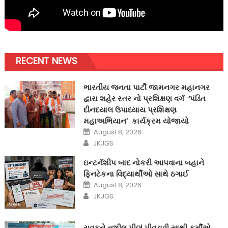
RECENT NEWS
ભારતીય જનતા પાર્ટી જામનગર મહાનગર
દ્વારા શહેર સ્તર નો પ્રશિક્ષણ વર્ગ ‘પંડિત
દીનદયાલ ઉપાધ્યાય પ્રશિક્ષણ
મહાઅભિયાન’ કાર્યક્રમ યોજાયો
Posted
August 8, 2026
on
Author
JKJGS
ઇન્ટર્નશીપ બાદ નોકરી આપવાના બહાને
ફિનટેકના વિદ્યાર્થીઓ સાથે ઠગાઈ
Posted
August 8, 2026
on
Author
JKJGS
યુવકને નશીલુ પીણું પીવડાવી સાથી કર્મીએ