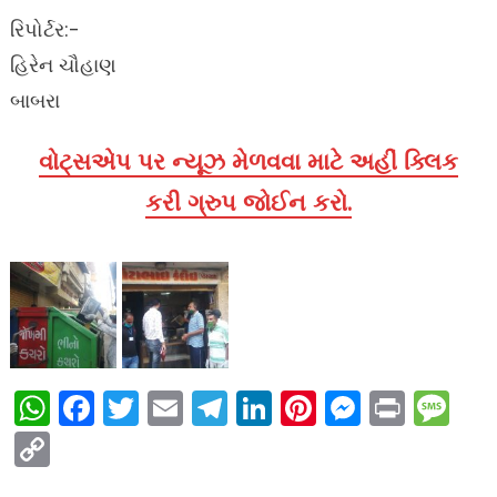
રિપોર્ટર:-
હિરેન ચૌહાણ
બાબરા
વોટ્સએપ પર ન્યૂઝ મેળવવા માટે અહીં ક્લિક
કરી ગ્રુપ જોઈન કરો.
WhatsApp
Facebook
Twitter
Email
Telegram
LinkedIn
Pinterest
Messen
Print
Me
Copy
Link