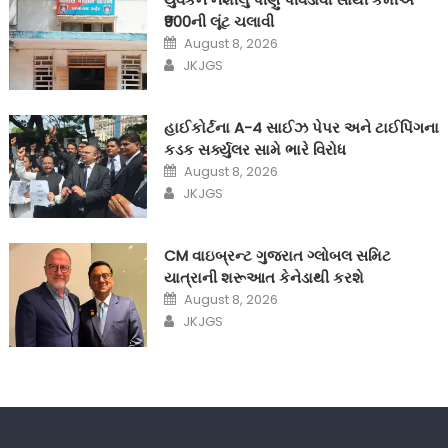
₹900ની લૂંટ ચલાવી
Posted
August 8, 2026
on
Author
JKJGS
હાઈકોર્ટના A-4 સાઈઝ પેપર અને ટાઈપિંગના
કડક સર્ક્યુલર સામે ભારે વિરોધ
Posted
August 8, 2026
on
Author
JKJGS
CM વાઇબ્રન્ટ ગુજરાત ગ્લોબલ સમિટ
યાત્રાની શરૂઆત કેનેડાથી કરશે
Posted
August 8, 2026
on
Author
JKJGS