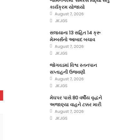
જામનગરમાં ‘સમરસ વિદ્યા સેતુ’
કાર્યક્રમ યોજાયો
Posted
August 7, 2026
on
Author
JKJGS
સલાયાના 13 સહિત 14 ક્રૂ
મેમ્બર્સનો આબાદ બચાવ‎
Posted
August 7, 2026
on
Author
JKJGS
જોગવડમાં વિશ્વ સ્તનપાન
સપ્તાહની ઉજવણી
Posted
August 7, 2026
on
Author
JKJGS
મેઘપર પાસે 80 વર્ષીય વૃદ્ધને
અજાણ્યા વાહને ટક્કર મારી
Posted
August 7, 2026
on
Author
JKJGS