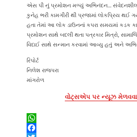
એસ પી નું પ્રમોશન મળ્યું અભિનંદન…. સંવેદનશીલ 
કુનેહ ભરી કામગીરી થી પ્રજામાં લોકપ્રિય થઈ
હતા તેમાં આ લોક ડાઉનનાં કપરા સમયમાં કડક કાર્
પ્રમોશન સાથે બદલી થતા પત્રકાર મિત્રો, સામાજિક
વિદાઈ સાથે સન્માન કરવામાં આવ્યુ હતું અને અભિ
રિપોર્ટ
નિલેશ રાજપરા
માંગરોળ
વોટ્સએપ પર ન્યૂઝ મેળવવા 
WhatsApp