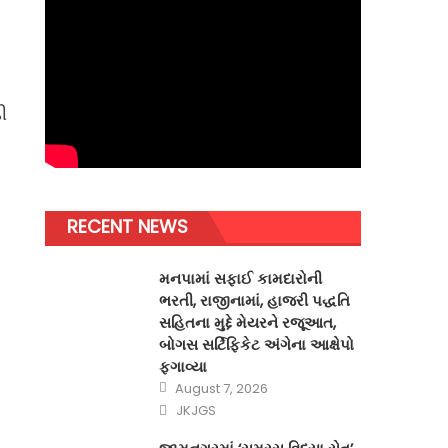
ી
RECENT NEWS
મનપામાં સફાઈ કામદારોની
ભરતી, રાજીનામાં, હાજરી પદ્ધતિ
સહિતના મુદ્દે મેયરને રજૂઆત,
બોગસ સર્ટિફિકેટ અંગેના આક્ષેપો
ફગાવ્યા
Posted
August 7, 2026
on
Author
JKJGS