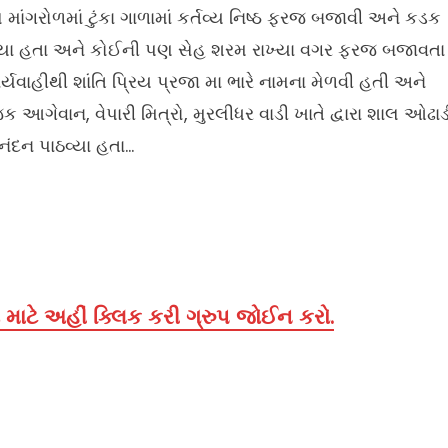
માંગરોળમાં ટુંકા ગાળામાં કર્તવ્ય નિષ્ઠ ફરજ બજાવી અને કડક
 ગયા હતા અને કોઈની પણ સેહ શરમ રાખ્યા વગર ફરજ બજાવતા
યવાહીથી શાંતિ પ્રિય પ્રજા મા ભારે નામના મેળવી હતી અને
 આગેવાન, વેપારી મિત્રો, મુરલીધર વાડી ખાતે દ્વારા શાલ ઓઢાડ
નંદન પાઠવ્યા હતા…
માટે અહીં ક્લિક કરી ગ્રુપ જોઈન કરો.