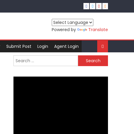
Powered by
Translate
r
Submit Post
Login
Agent Login
Search
for: