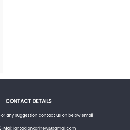
CONTACT DETAILS
For any suggestion contact us on below email
E-Mail:
jantakijankarinews@gmail.com