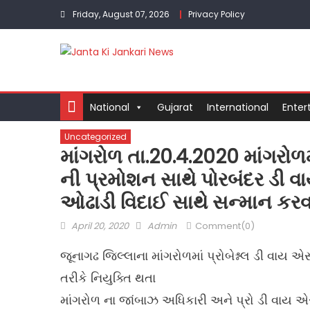
Skip
Friday, August 07, 2026
Privacy Policy
to
content
National
Gujarat
International
Enter
Uncategorized
માંગરોળ તા.20.4.2020 માંગરોળમા
ની પ્રમોશન સાથે પોરબંદર ડી વ
ઓઢાડી વિદાઈ સાથે સન્માન કરવા
Posted
Author
April 20, 2020
Admin
Comment(0)
on
જૂનાગઢ જિલ્લાના માંગરોળમાં પ્રોબેશ્નલ ડી વાય
તરીકે નિયુક્તિ થતા
માંગરોળ ના જાંબાઝ અધિકારી અને પ્રો ડી વાય એ