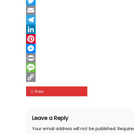
Facebook
Twitter
Email
Telegram
LinkedIn
Pinterest
Messenger
Print
Message
Copy
Post
Prev
Link
navigation
Leave a Reply
Your email address will not be published.
Require