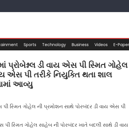
tainment
Sports
Technology
Business
Videos
E-Pape
ં પ્રોબેશ્નલ ડી વાય એસ પી સ્મિત ગોહેલ
ાય એસ પી તરીકે નિયુક્તિ થતા શાલ
માં આવ્યુ
 એસ પી સ્મિત ગોહેલ ની પ્રમોશન સાથે પોરબંદર ડી વાય એસ પી
સ પી સ્મિત ગોહેલ સાહેબ ની પોરબંદર ખાતે બદલી સાથે ડી વાય