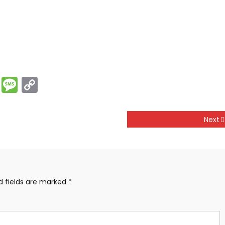
rest
ssenger
Print
Message
Copy
Link
Next
d fields are marked
*