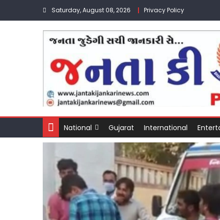
Skip
Saturday, August 08, 2026
Privacy Policy
to
content
National
Gujarat
International
Enter