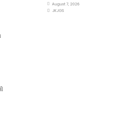
Posted
August 7, 2026
on
Author
JKJGS
ે
ની