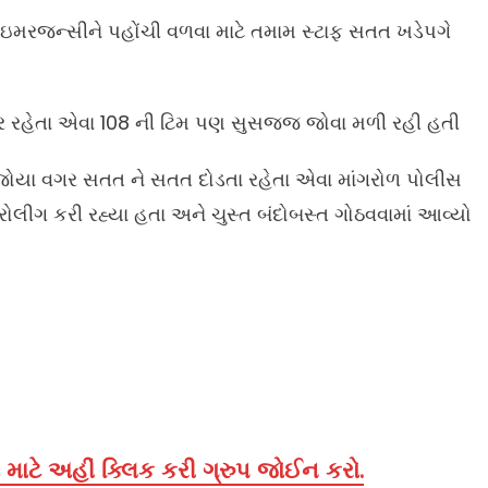
 ઇમરજન્સીને પહોંચી વળવા માટે તમામ સ્ટાફ સતત ખડેપગે
જર રહેતા એવા 108 ની ટિમ પણ સુસજ્જ જોવા મળી રહી હતી
િવસ જોયા વગર સતત ને સતત દોડતા રહેતા એવા માંગરોળ પોલીસ
લીગ કરી રહ્યા હતા અને ચુસ્ત બંદોબસ્ત ગોઠવવામાં આવ્યો
માટે અહીં ક્લિક કરી ગ્રુપ જોઈન કરો.