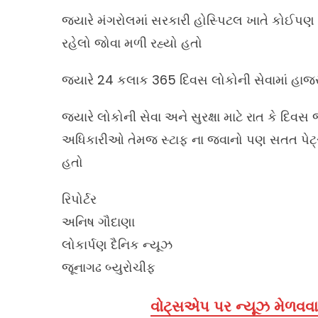
જ્યારે મંગરોલમાં સરકારી હોસ્પિટલ ખાતે કોઈપણ
રહેલો જોવા મળી રહ્યો હતો
જ્યારે 24 કલાક 365 દિવસ લોકોની સેવામાં હા
જ્યારે લોકોની સેવા અને સુરક્ષા માટે રાત કે દ
અધિકારીઓ તેમજ સ્ટાફ ના જવાનો પણ સતત પેટ્રો
હતો
રિપોર્ટર
અનિષ ગૌદાણા
લોકાર્પણ દૈનિક ન્યૂઝ
જૂનાગઢ બ્યુરોચીફ
વોટ્સએપ પર ન્યૂઝ મેળવવા 