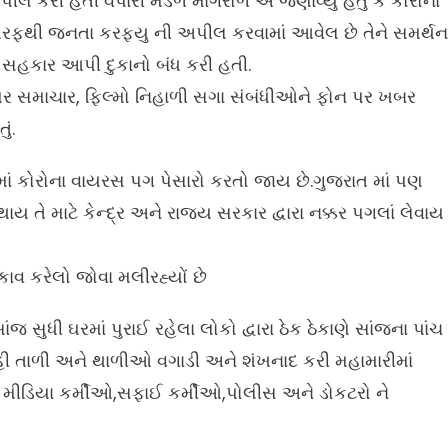
 કરી હતી વેપારી મંડળ માંગરોળ એ જણાવ્યું હતું કે કોરોના
રફથી જનતા કરફ્યુ ની અપીલ કરવામાં આવેલ છે તેને સમર્થન
એ સહકાર આપી દુકાનો બંધ કરી હતી.
પર સમાચાર, ફિલ્મો નિહાળી સગા સંબંધીઓને ફોન પર ખબર
ું.
ાં કોરોના વાયરસ પગ પેસારો કરતો જાય છે.ગુજરાત માં પણ
ા થાય તે માટે કેન્દ્ર અને રાજ્ય સરકાર દ્વારા નક્કર પગલાં લેવાય
ટકાવ કરેલો જોવા મલીરહ્યોં છે
સુધી ઘરમાં પુરાઈ રહેલા લોકો દ્વારા ઠેક ઠેકાણે સાંજના પાંચ
 રહી તાળી અને થાળીઓ વગાડી અને શંખનાદ કરી મહામારીમાં
તા મીડિયા કર્મીઓ,સફાઈ કર્મીઓ,પોલીસ અને ડોકટરો ને