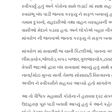
સ્વીકાર્યું હતું અને કોરોના સામે લડાઈ માં સા
સ્વયંભૂ બંધ પાડી જનતા કરફ્યુ ને સફળ બનાવ્યું 
તમામ દુકાનો, રાહદારીઓ તથા વાહન વ્યવહારની અ
વાસીઓ મેદાને પડયા હતા. અને લોકોએ બહાર નીકળવ
માંગરોળ ની જનતાએ જનતા કરફ્યુ ને સફળ બનાવ
માંગરોળ માં સવારથી જ ચાની કિટલીઓ, પાનના ગલ્લા
લીંમડાચોક,જેલરોડ,કાપડ બજાર,ગુલજારચોક,ટાવરર
વેપારી ભાઇઓ દ્વારા બંધ રાખવામાં આવ્યું હતું સા
નાના/મોટા મુખ્ય માર્ગો તેમજ સોસાયટી વિસ્તારન
અપીલ ને સ્વીકારીને સહકાર આપ્યો હતો માંગરોળ બં
આ તો વૈશ્વિક મહામારી કોરોના ને હરાવવા દ્રઢ સંકલ્
ઉદાહરણ પૂરું પાડી બતાવી આપ્યું હતું કે આને કહે