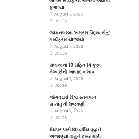
બોગસ સર્ટિફિકેટ અંગેના આક્ષેપો
ફગાવ્યા
Posted
August 7, 2026
on
Author
JKJGS
જામનગરમાં ‘સમરસ વિદ્યા સેતુ’
કાર્યક્રમ યોજાયો
Posted
August 7, 2026
on
Author
JKJGS
સલાયાના 13 સહિત 14 ક્રૂ
મેમ્બર્સનો આબાદ બચાવ‎
Posted
August 7, 2026
on
Author
JKJGS
જોગવડમાં વિશ્વ સ્તનપાન
સપ્તાહની ઉજવણી
Posted
August 7, 2026
on
Author
JKJGS
મેઘપર પાસે 80 વર્ષીય વૃદ્ધને
અજાણ્યા વાહને ટક્કર મારી