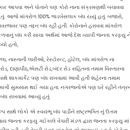
થ સહકાર આપવા અને પોતાને પણ કોરો નાના સંક્રમણથી બચાવવા
હતું. આજે માંગરોળ 100% જડબેસલાક બંધ રહ્યું હતું. બજારો,
વરજવર પણ તદ્દન બંધ રહી હતી. કોરોનાને હરાવવા માંગરોળ
ાનું બંધ કરી સાચા અર્થમાં આજે દેશ વ્યાપી જનતા કરફ્યુ ન
્યો હતો,
, નાસ્તાની લારીઓ, રેસ્ટોરન્ટ, હોટેલ, બંધ માંગરોળ ના
ોડ, દાણાપીઠ,એસટી રોડ,બંદર રોડ સહિતના તમામ વિસ્તારના
થે સાથે શાકમાર્કેટ પણ બંધ રાખવામાં આવી હતી શહેરના તમામ
ા માર્ગો સુમસામ થઈ ગયા હતા. નગરજનોએ પણ ઘરે રહીને તંત્ર
ધ રાખવામાં આવ્યું હતું
પ સાથે લોકો એ સ્વયંભૂ બંધ પાડીને રાષ્ટ્રભક્તિ નું ઉત્તમ
વાય જનતા કરફ્યુ ગઈકાલે વેપારી મંડળ દ્વારા જનતા કરફ્યુ માં