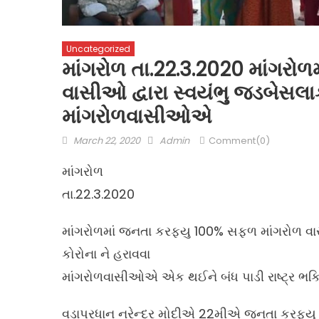
Uncategorized
માંગરોળ તા.22.3.2020 માંગરો
વાસીઓ દ્વારા સ્વયંભુ જડબેસલાક
માંગરોળવાસીઓએ
Posted
Author
March 22, 2020
Admin
Comment(0)
on
માંગરોળ
તા.22.3.2020
માંગરોળમાં જનતા કરફ્યુ 100% સફળ માંગરોળ વા
કોરોના ને હરાવવા
માંગરોળવાસીઓએ એક થઈને બંધ પાડી રાષ્ટ્ર ભક્તિનુ
વડાપ્રધાન નરેન્દ્ર મોદીએ 22મીએ જનતા કરફ્યુ