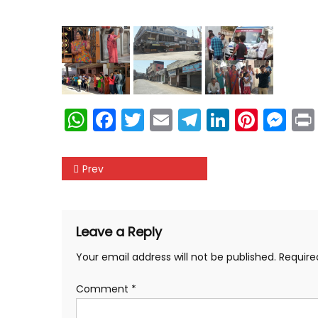
WhatsApp
Facebook
Twitter
Email
Telegram
LinkedIn
Pinte
Me
Post
Prev
navigation
Leave a Reply
Your email address will not be published.
Require
Comment
*