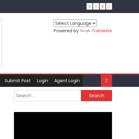
Powered by
Translate
Submit Post
Login
Agent Login
Search
for: