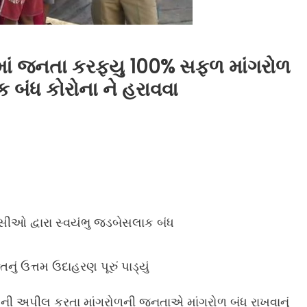
ળમાં જનતા કરફ્યુ 100% સફળ માંગરોળ
 બંધ કોરોના ને હરાવવા
સીઓ દ્વારા સ્વયંભુ જડબેસલાક બંધ
ં ઉત્તમ ઉદાહરણ પૂરું પાડ્યું
 ની અપીલ કરતા માંગરોળની જનતાએ માંગરોળ બંધ રાખવાનું