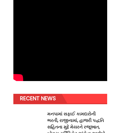
RECENT NEWS
મનપામાં સફાઈ કામદારોની
ભરતી, રાજીનામાં, હાજરી પદ્ધતિ
સહિતના મુદ્દે મેયરને રજૂઆત,