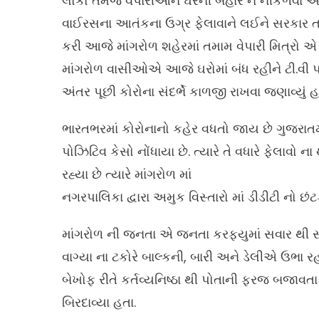
લોકો તેમજ વેપારીઓને ઘરની બહાર ન નીકળવા અપીલ
વાઈરસના આતંકના ઉગ્ર ફેલાવાને લઈને સરકાર ત
કરી આજે માંગરોળ શહેરમાં તમામ વેપારી મિત્રો 
માંગરોળ વાસીઓએ આજે ઘરોમાં બંધ રહીને ટી.વી 
અંતર પૂછી કોરોના સંદર્ભે કાળજી રાખવા જણાવ્યું હત
ભારતભરમાં કોરોનાનો કહેર વધતો જાય છે ગુજરાતમ
પોઝિટિવ કેસો નોંધાયા છે. ત્યારે તે વધારે ફેલાવો ન
રહ્યા છે ત્યારે માંગરોળ માં
નગરપાલિકા દ્વારા અમુક વિસ્તારો માં ડીડીટી નો છં
માંગરોળ ની જનતા એ જનતા કરફ્યુમાં સવાર થી સાંજ 
વાગ્યા ના ટકોરે બાલ્કની, બારી અને ડેલીએ ઉભા
બેખોફ રીતે કર્તવ્યનિષ્ઠા થી પોતાની ફરજ બજાવ
બિરદાવ્યા હતા.