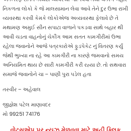
નિકળતા લોકો કે જે માલસામાન લેવા આવે તેને દુર ઉભા રાખી
વ્યવસ્થા કરવી કેમકે લોકોએજ અવ્યવસ્થા ફેલાવે છે તે
મથામણ અમુઈ સીન સપાટા વાળાને પકડવા સાથે બહાર થી
આવી ચડતા વાહનોનું ચેકીંગ આમ સતત કામગીરીમાં ઉભા
રહેલા જવાનોને આજે પત્રકારોએ ફુડપેકેટ નું વિતરણ કર્યું
જેથી ભુખ્યા ના રહે આ કામગીરી ના કારણે જમવાનો સમય
અનિયમિત થાય છે સારી કામગીરી કરી રહ્યા છે. તો સથવારા
સમાજે જવાનોને ચા – પાણી પુરા પડેલ હતા
તસ્વીર – અહેવાલ
જીજ્ઞેશ પટેલ માણાવદર
મો 99251 74176
વોટ્સએપ પર ન્યૂઝ મેળવવા માટે અહીં ક્લિક