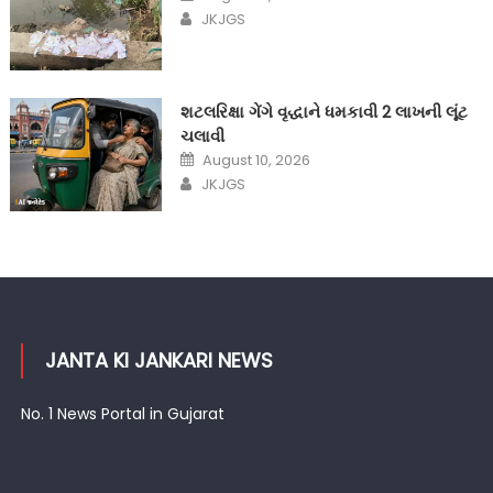
on
Author
JKJGS
શટલરિક્ષા ગેંગે વૃદ્ધાને ધમકાવી 2 લાખની લૂંટ
ચલાવી
Posted
August 10, 2026
on
Author
JKJGS
JANTA KI JANKARI NEWS
No. 1 News Portal in Gujarat