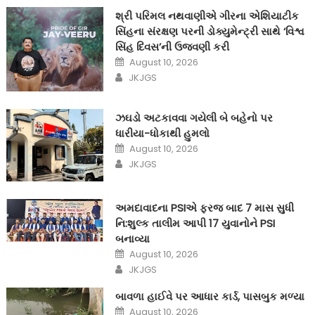
શ્રી પરિમલ નથવાણીએ ગીરના એશિયાટીક
સિંહના સંરક્ષણ પરની ડોક્યુમેન્ટ્રી સાથે ‘વિશ્વ
સિંહ દિવસ’ની ઉજવણી કરી
Posted
August 10, 2026
on
Author
JKJGS
ઝઘડો અટકાવવા ગયેલી બે બહેનો પર
ધારીયા-ધોકાથી હુમલો
Posted
August 10, 2026
on
Author
JKJGS
અમદાવાદના PSIએ ફરજ બાદ 7 માસ સુધી
નિ:શુલ્ક તાલીમ આપી 17 યુવાનોને PSI
બનાવ્યા
Posted
August 10, 2026
on
Author
JKJGS
બાવળા હાઈવે પર આધાર કાર્ડ, પાસબુક મળ્યા
Posted
August 10, 2026