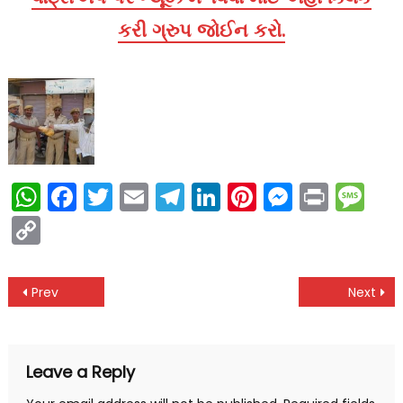
કરી ગ્રુપ જોઈન કરો.
WhatsApp
Facebook
Twitter
Email
Telegram
LinkedIn
Pinterest
Messen
Print
Me
Copy
Link
Post
Prev
Next
navigation
Leave a Reply