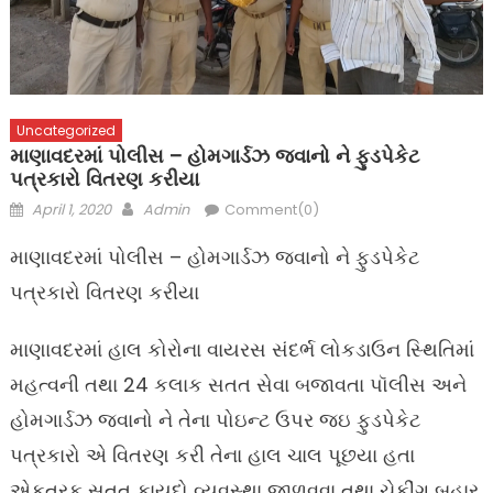
Uncategorized
માણાવદરમાં પોલીસ – હોમગાર્ડઝ જવાનો ને ફુડપેકેટ
પત્રકારો વિતરણ કરીયા
Posted
Author
April 1, 2020
Admin
Comment(0)
on
માણાવદરમાં પોલીસ – હોમગાર્ડઝ જવાનો ને ફુડપેકેટ
પત્રકારો વિતરણ કરીયા
માણાવદરમાં હાલ કોરોના વાયરસ સંદર્ભ લોકડાઉન સ્થિતિમાં
મહત્વની તથા 24 કલાક સતત સેવા બજાવતા પૉલીસ અને
હોમગાર્ડઝ જવાનો ને તેના પોઇન્ટ ઉપર જઇ ફુડપેકેટ
પત્રકારો એ વિતરણ કરી તેના હાલ ચાલ પૂછયા હતા
એકતરફ સતત કાયદો વ્યવસ્થા જાળવવા તથા ચેકીંગ બહાર