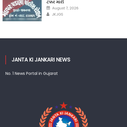
ટક્કર મારી
Posted
August 7, 2026
on
Author
JKJGS
JANTA KI JANKARI NEWS
No. 1 News Portal in Gujarat