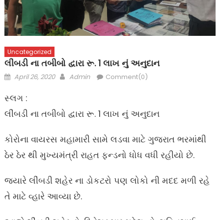
Uncategorized
લીંબડી ના તબીબો દ્વારા રૂ. 1 લાખ નું અનુદાન
Posted
Author
April 26, 2020
Admin
Comment(0)
on
સ્લગ :
લીંબડી ના તબીબો દ્વારા રૂ. 1 લાખ નું અનુદાન
કોરોના વાયરસ મહામારી સામે લડવા માટે ગુજરાત ભરમાંથી
ઠેર ઠેર થી મુખ્યમંત્રી રાહત ફન્ડનો ધોધ વધી રહીયો છે.
જ્યારે લીંબડી શહેર ના ડોકટરો પણ લોકો ની મદદ મળી રહે
તે માટે વ્હારે આવ્યા છે.