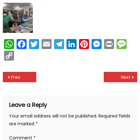
WhatsApp
Facebook
Twitter
Email
Telegram
LinkedIn
Pinterest
Messen
Print
Me
Copy
Link
Post
Prev
Next
navigation
Leave a Reply
Your email address will not be published.
Required fields
are marked
*
Comment
*