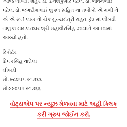
આજે લીંબડી શહેર ડો. દિનેશકુમાર પટેલ, ડો. ભવિનભાઈ
પટેલ, ડો. જગદીશભાઈ શુક્લ સહિત ના તબીબો એ મળી ને
એ એ રૂ. 1 લાખ નો ચેક મુખ્યમંત્રી રાહત ફંડ માં લીંબડી
તાલુકા મામલતદાર શ્રી મહાવીરસિંહ ઝાલાને આપવામાં
આવ્યો હતો.
રિપોર્ટર
દિપકસિંહ વાઘેલા
લીંબડી
મો. ૯૮૨૫૫ ૯૧૩૬૬
મો.૯૯૨૫૫ ૯૧૩૬૬
વોટ્સએપ પર ન્યૂઝ મેળવવા માટે અહીં ક્લિક
કરી ગ્રુપ જોઈન કરો.