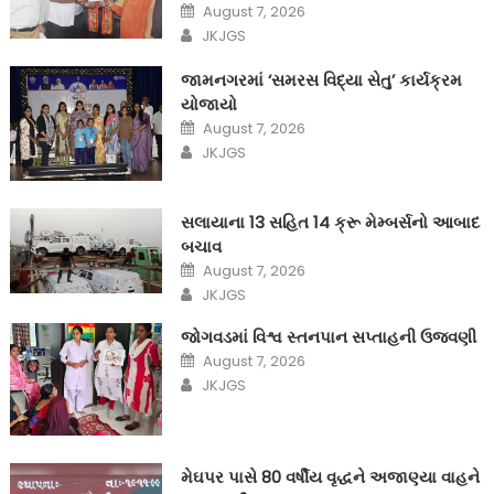
Posted
August 7, 2026
on
Author
JKJGS
જામનગરમાં ‘સમરસ વિદ્યા સેતુ’ કાર્યક્રમ
યોજાયો
Posted
August 7, 2026
on
Author
JKJGS
સલાયાના 13 સહિત 14 ક્રૂ મેમ્બર્સનો આબાદ
બચાવ‎
Posted
August 7, 2026
on
Author
JKJGS
જોગવડમાં વિશ્વ સ્તનપાન સપ્તાહની ઉજવણી
Posted
August 7, 2026
on
Author
JKJGS
મેઘપર પાસે 80 વર્ષીય વૃદ્ધને અજાણ્યા વાહને