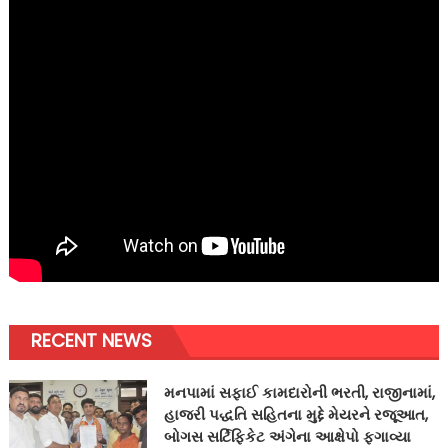
RECENT NEWS
મનપામાં સફાઈ કામદારોની ભરતી, રાજીનામાં,
હાજરી પદ્ધતિ સહિતના મુદ્દે મેયરને રજૂઆત,
બોગસ સર્ટિફિકેટ અંગેના આક્ષેપો ફગાવ્યા