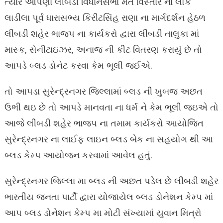
ત્યારે આપણા લીંબડી વિધાનસભા મત વિસ્તાર ના લોક
લાડીલા પૂર્વ ધારાસભ્ય કિરીટસિંહ રાણા ના માર્ગદર્શન હેઠળ
લીંબડી શહેર ભાજપ ના કાર્યકરો દ્વારા લીંબડી તાલુકા માં
માસ્ક, સેનીટાઇઝર, અનાજ ની કીટ વિતરણ કરાયું છે તો
આપડે બ્લડ ડોનેટ કરવા કેમ ભૂલી જઈએ.
તો આપડા સુરેન્દ્રનગર જિલ્લામાં બ્લડ ની ખુબજ અછત
ઉભી થઇ છે તો આપડે માનવતા ના ધર્મ ને કેમ ભૂલી જઇએ તો
આજે લીંબડી શહેર ભાજપ ના તમામ કાર્યકરો આયોજિત
સુરેન્દ્રનગર ના લાઈફ લાઇન બ્લડ બેક ના સહયોગ થી આ
બ્લડ કેમ્પ આયોજન કરવામાં આવેલ હતું.
સુરેન્દ્રનગર જિલ્લા મા બ્લડ ની અછત પડેલ છે લીંબડી શહેર
ભારતીય જનતા પાર્ટી દ્વારા યોજાયેલ બ્લડ ડોનેશન કેમ્પ માં
આપ બ્લડ ડોનેશન કેમ્પ મા મોટી સંખ્યામાં યુવાન મિત્રો