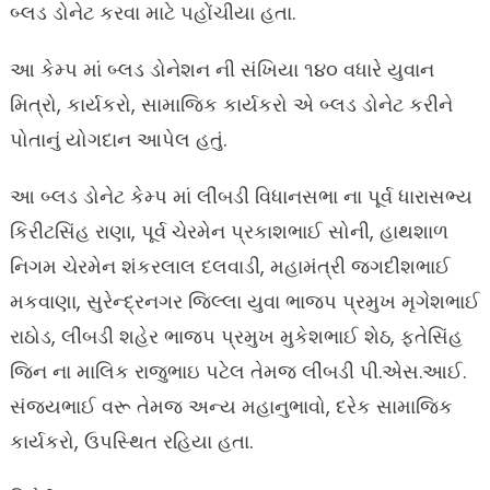
બ્લડ ડોનેટ કરવા માટે પહોંચીયા હતા.
આ કેમ્પ માં બ્લડ ડોનેશન ની સંખિયા ૧૪૦ વધારે યુવાન
મિત્રો, કાર્યકરો, સામાજિક કાર્યકરો એ બ્લડ ડોનેટ કરીને
પોતાનું યોગદાન આપેલ હતું.
આ બ્લડ ડોનેટ કેમ્પ માં લીંબડી વિધાનસભા ના પૂર્વ ધારાસભ્ય
કિરીટસિંહ રાણા, પૂર્વ ચેરમેન પ્રકાશભાઈ સોની, હાથશાળ
નિગમ ચેરમેન શંકરલાલ દલવાડી, મહામંત્રી જગદીશભાઈ
મકવાણા, સુરેન્દ્રનગર જિલ્લા યુવા ભાજપ પ્રમુખ મૃગેશભાઈ
રાઠોડ, લીંબડી શહેર ભાજપ પ્રમુખ મુકેશભાઈ શેઠ, ફતેસિંહ
જિન ના માલિક રાજુભાઇ પટેલ તેમજ લીંબડી પી.એસ.આઈ.
સંજયભાઈ વરૂ તેમજ અન્ય મહાનુભાવો, દરેક સામાજિક
કાર્યકરો, ઉપસ્થિત રહિયા હતા.