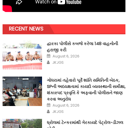
RECENT NEWS
દ્વારકા પોલીસે કબજે કરેલા 148 વાહનોની
હરાજી કરી
Posted
August 6, 2026
on
Author
JKJGS
ગોધરામાં તહેવારો પૂર્વે શાંતિ સમિતિની બેઠક,
SPની અધ્યક્ષતામાં કાયદો વ્યવસ્થાની સમીક્ષા,
શંકાસ્પદ પ્રવૃત્તિ કે અફવાની પોલીસને જાણ
કરવા અનુરોધ
Posted
August 6, 2026
on
Author
JKJGS
ધ્રોલમાં ટેન્કરમાંથી ગેરકાયદે પેટ્રોલ-ડીઝલ