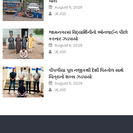
ચોરી
Posted
August 6, 2026
on
Author
JKJGS
જામનગરમાં વિદ્યાર્થિનીનો ઓનલાઈન પીછો
કરનાર ઝડપાયો
Posted
August 6, 2026
on
Author
JKJGS
પીપળીયા પૂલ નજીકથી દેશી પિસ્તોલ સાથે
ચિત્રાનો શખ્સ ઝડપાયો
Posted
August 6, 2026
on
Author
JKJGS