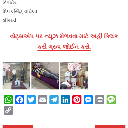
રિપોર્ટર
દિપકસિંહ વાઘેલા
લીંબડી
વોટ્સએપ પર ન્યૂઝ મેળવવા માટે અહીં ક્લિક
કરી ગ્રુપ જોઈન કરો.
WhatsApp
Facebook
Twitter
Email
Telegram
LinkedIn
Pinterest
Messen
Print
Me
Copy
Link