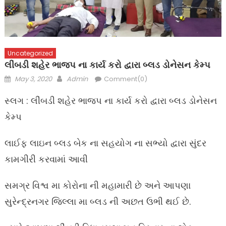
Uncategorized
લીંબડી શહેર ભાજપ ના કાર્ય કરો દ્વારા બ્લડ ડોનેસન કેમ્પ
Posted
Author
May 3, 2020
Admin
Comment(0)
on
સ્લગ : લીંબડી શહેર ભાજપ ના કાર્ય કરો દ્વારા બ્લડ ડોનેસન
કેમ્પ
લાઈફ લાઇન બ્લડ બેક ના સહયોગ ના સભ્યો દ્વારા સુંદર
કામગીરી કરવામાં આવી
સમગ્ર વિશ્વ મા કોરોના ની મહામારી છે અને આપણા
સુરેન્દ્રનગર જિલ્લા મા બ્લડ ની અછત ઉભી થઈ છે.