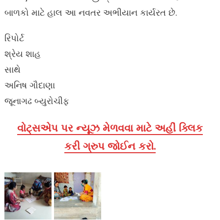
બાળકો માટે હાલ આ નવતર અભીયાન કાર્યરત છે.
રિપોર્ટ
શ્રેય શાહ
સાથે
અનિષ ગૌદાણા
જૂનાગઢ બ્યુરોચીફ
વોટ્સએપ પર ન્યૂઝ મેળવવા માટે અહીં ક્લિક
કરી ગ્રુપ જોઈન કરો.