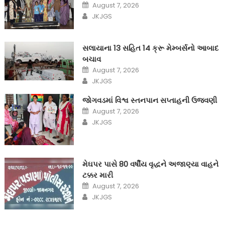
Posted
August 7, 2026
on
Author
JKJGS
સલાયાના 13 સહિત 14 ક્રૂ મેમ્બર્સનો આબાદ
બચાવ‎
Posted
August 7, 2026
on
Author
JKJGS
જોગવડમાં વિશ્વ સ્તનપાન સપ્તાહની ઉજવણી
Posted
August 7, 2026
on
Author
JKJGS
મેઘપર પાસે 80 વર્ષીય વૃદ્ધને અજાણ્યા વાહને
ટક્કર મારી
Posted
August 7, 2026
on
Author
JKJGS