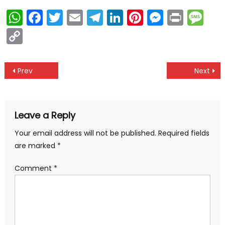
WhatsApp
Facebook
Twitter
Email
Telegram
LinkedIn
Pinterest
Messen
Print
Me
Copy
Link
Post
Prev
Next
navigation
Leave a Reply
Your email address will not be published.
Required fields
are marked
*
Comment
*