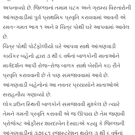
અપનાવ્યો છે. જિલ્લાનાં તમામ ઘટક અને ગ્રામ્ય વિસ્તારોની
આંગણવાડીમાં પુર્વ પ્રાથમિક પ્રવૃતિ કરાવવામાં આવતી એ
રમત-ગમત ભાગ ૧ અને ૨ ચિત્ર પોથી ઘરે આપવામાં આવેલ
છે.
ચિત્ર પોથી પોર્ટફોલીયો ઘરે આપવા સાથે આંગણવાડી
કાર્યકર બહેનો દ્વારા ૩ થી ૬ વર્ષનાં બાળકોની માતાઓને
માર્ગદર્શન આપી રોજ-રોજ બાળક સાથે બેસીને કઇ રીતે
પ્રવૃતિ કરાવવાની છે તે પણ સમજાવવામાં આવે છે.
આંગણવાડી બહેનોનાં આ નવતર પ્રયાસોને માતાઓએ
સરાહનીય ગણાવ્યો છે.
લોકડાઉન સ્થિતી બાળકોને સમજાવવી મુશ્કેલ છે ત્યારે
તેમને ગમતી પ્રવૃતિ કરાવવી એ જ ઊપાય છે તેમ જણાવી
પ્રોજેક્ટ ઓફીસર શારદાબેન દેસાઇએ કહ્યુ કે જિલ્લાની
આંગણવાડીનાં ૩૭૯૮૧ રજીસ્ટ્રેશન થયેલ ૩ થી ૬ વર્ષનાં