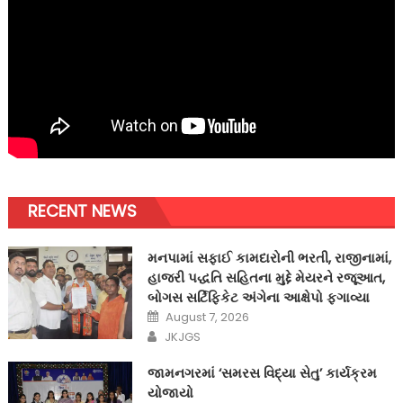
RECENT NEWS
મનપામાં સફાઈ કામદારોની ભરતી, રાજીનામાં,
હાજરી પદ્ધતિ સહિતના મુદ્દે મેયરને રજૂઆત,
બોગસ સર્ટિફિકેટ અંગેના આક્ષેપો ફગાવ્યા
Posted
August 7, 2026
on
Author
JKJGS
જામનગરમાં ‘સમરસ વિદ્યા સેતુ’ કાર્યક્રમ
યોજાયો