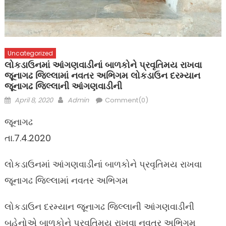
Uncategorized
લોકડાઉનમાં આંગણવાડીનાં બાળકોને પ્રવૃતિમય રાખવા
જૂનાગઢ જિલ્લામાં નવતર અભિગમ લોકડાઉન દરમ્યાન
જૂનાગઢ જિલ્લાની આંગણવાડીની
Posted
Author
April 8, 2020
Admin
Comment(0)
on
જૂનાગઢ
તા.7.4.2020
લોકડાઉનમાં આંગણવાડીનાં બાળકોને પ્રવૃતિમય રાખવા
જૂનાગઢ જિલ્લામાં નવતર અભિગમ
લોકડાઉન દરમ્યાન જૂનાગઢ જિલ્લાની આંગણવાડીની
બહેનોએ બાળકોને પ્રવૃતિમય રાખવા નવતર અભિગમ