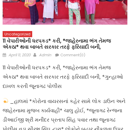
Uncategorized
11 વેપારીઓની ધરપકડ* કરી, *જાહેરનામા ભંગ તેમજ
એકઠા* થવા બાબતે સરકાર તરફે ફરિયાદી બની,
Posted
Author
April 11, 2020
Admin
Comment(0)
on
11 વેપારીઓની ધરપકડ* કરી, *જાહેરનામા ભંગ તેમજ
એકઠા* થવા બાબતે સરકાર તરફે ફરિયાદી બની, *ગુન્હાઓ
દાખલ કરતી જૂનાગઢ પોલીસ
_હાલમાં *કોરોના વાયરસનાં કહેર સામે લોક ડાઉન અને
જાહેરનામા મુજબ કાર્યવાહી* ચાલુ હોઈ, *જૂનાગઢ રેન્જના
ડીઆઈજી શ્રી મનીંદર પ્રતાપ સિંહ પવાર તથા જૂનાગઢ
પોલીસ વડા સૌરભ સિંઘ દ્વારા* લોકોને બહાર નીકળવા ઉપર