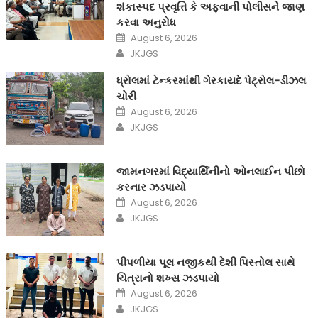
શંકાસ્પદ પ્રવૃત્તિ કે અફવાની પોલીસને જાણ
કરવા અનુરોધ
Posted
August 6, 2026
on
Author
JKJGS
ધ્રોલમાં ટેન્કરમાંથી ગેરકાયદે પેટ્રોલ-ડીઝલ
ચોરી
Posted
August 6, 2026
on
Author
JKJGS
જામનગરમાં વિદ્યાર્થિનીનો ઓનલાઈન પીછો
કરનાર ઝડપાયો
Posted
August 6, 2026
on
Author
JKJGS
પીપળીયા પૂલ નજીકથી દેશી પિસ્તોલ સાથે
ચિત્રાનો શખ્સ ઝડપાયો
Posted
August 6, 2026
on
Author
JKJGS