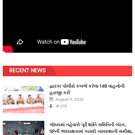
RECENT NEWS
દ્વારકા પોલીસે કબજે કરેલા 148 વાહનોની
હરાજી કરી
Posted
August 6, 2026
on
Author
JKJGS
ગોધરામાં તહેવારો પૂર્વે શાંતિ સમિતિની બેઠક,
SPની અધ્યક્ષતામાં કાયદો વ્યવસ્થાની સમીક્ષા,