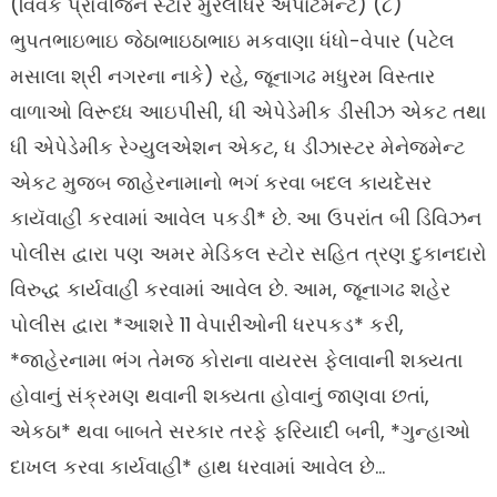
(વિવેક પ્રોવીજન સ્ટોર મુરલીધર એપાટૅમેન્ટ) (૮)
ભુપતભાઇભાઇ જેઠાભાઇઠાભાઇ મકવાણા ધંધો-વેપાર (પટેલ
મસાલા શ્રી નગરના નાકે) રહે, જૂનાગઢ મધુરમ વિસ્તાર
વાળાઓ વિરૂધ્ધ આઇપીસી, ધી એપેડેમીક ડીસીઝ એકટ તથા
ધી એપેડેમીક રેગ્યુલએશન એકટ, ધ ડીઝાસ્ટર મેનેજમેન્ટ
એકટ મુજબ જાહેરનામાનો ભગં કરવા બદલ કાયદેસર
કાયૅવાહી કરવામાં આવેલ પકડી* છે. આ ઉપરાંત બી ડિવિઝન
પોલીસ દ્વારા પણ અમર મેડિકલ સ્ટોર સહિત ત્રણ દુકાનદારો
વિરુદ્ધ કાર્યવાહી કરવામાં આવેલ છે. આમ, જૂનાગઢ શહેર
પોલીસ દ્વારા *આશરે 11 વેપારીઓની ધરપકડ* કરી,
*જાહેરનામા ભંગ તેમજ કોરાના વાયરસ ફેલાવાની શક્યતા
હોવાનું સંક્રમણ થવાની શક્યતા હોવાનું જાણવા છતાં,
એકઠા* થવા બાબતે સરકાર તરફે ફરિયાદી બની, *ગુન્હાઓ
દાખલ કરવા કાર્યવાહી* હાથ ધરવામાં આવેલ છે…