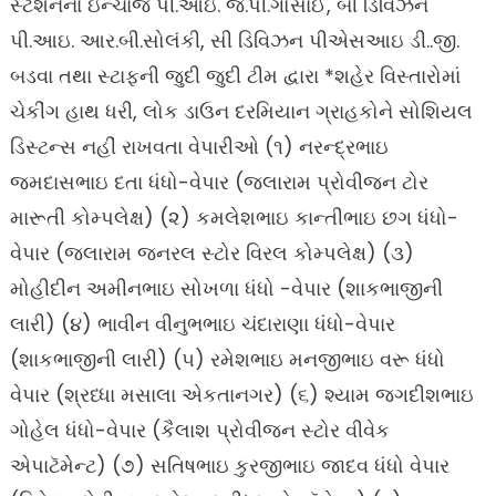
સ્ટેશનના ઇન્ચાર્જ પી.આઇ. જે.પી.ગોસાઈ, બી ડિવિઝન
પી.આઇ. આર.બી.સોલંકી, સી ડિવિઝન પીએસઆઇ ડી..જી.
બડવા તથા સ્ટાફની જુદી જુદી ટીમ દ્વારા *શહેર વિસ્તારોમાં
ચેકીંગ હાથ ધરી, લોક ડાઉન દરમિયાન ગ્રાહકોને સોશિયલ
ડિસ્ટન્સ નહીં રાખવતા વેપારીઓ (૧) નરન્દ્રભાઇ
જમદાસભાઇ દતા ધંધો-વેપાર (જલારામ પ્રોવીજન ટોર
મારૂતી કોમ્પલેક્ષ) (૨) કમલેશભાઇ કાન્તીભાઇ છગ ધંધો-
વેપાર (જલારામ જનરલ સ્ટોર વિરલ કોમ્પલેક્ષ) (૩)
મોહીદીન અમીનભાઇ સોખળા ધંધો -વેપાર (શાકભાજીની
લારી) (૪) ભાવીન વીનુભભાઇ ચંદારાણા ધંધો-વેપાર
(શાકભાજીની લારી) (૫) રમેશભાઇ મનજીભાઇ વરૂ ધંધો
વેપાર (શ્રધ્ધા મસાલા એકતાનગર) (૬) શ્યામ જગદીશભાઇ
ગોહેલ ધંધો-વેપાર (કૈલાશ પ્રોવીજન સ્ટોર વીવેક
એપાટૅમેન્ટ) (૭) સતિષભાઇ કુરજીભાઇ જાદવ ધંધો વેપાર