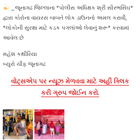
_જૂનાગઢ જિલ્લાના *પોલીસ અધિક્ષક શ્રી સૌરભસિંઘ*
દ્વારા કોરોના વાયરસ બાબતે લોક ડાઉનનો અમલ કરાવી,
*લોકોની સુરક્ષા માટે કડક પગલાંઓ લેવાનું શરૂ* કરવામાં
આવેલ છે
મહેશ કથીરિયા
બ્યુરો ચીફ જૂનાગઢ
વોટ્સએપ પર ન્યૂઝ મેળવવા માટે અહીં ક્લિક
કરી ગ્રુપ જોઈન કરો.