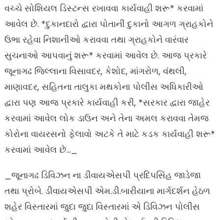
વચ્ચે સોશિયલ ડિસ્ટન્સ રખાવવા કાર્યવાહી શરૂ* કરવામાં
આવેલ છે. *દુકાનદારો દ્વારા પોતાની દુકાનો આગળ ગ્રાહકોને
ઉભા રહેવા નિશાનીઓ કરાવવા તથા ગ્રાહકોને વારંવાર
સુચનાઓ આપવાનું શરૂ* કરવામાં આવેલ છે. આજ પ્રકારે
જૂનાગઢ જિલ્લાના વિસાવદર, કેશોદ, માંગરોળ, વંથલી,
માણાવદર, સહિતના તાલુકા મથકોના પોલીસ અધિકારીઓ
દ્વારા પણ આજ પ્રકારે કાર્યવાહી કરી, *સરકાર દ્વારા જાહેર
કરવામાં આવેલ લોક ડાઉન અને તેના અમલ કરાવવા તેમજ
કોરોના વાયરસનો ફેલાવો અટકે તે માટે કડક કાર્યવાહી શરૂ*
કરવામાં આવેલ છે…_
_જૂનાગઢ ડિવિઝન ના ડીવાયએસપી પ્રદિપસિંહ જાડેજા
તથા પ્રોબે. ડીવાયએસપી એમ.ડી.બારીયાના માર્ગદર્શન હેઠળ
શહેર વિસ્તારમાં જુદા જુદા વિસ્તારમાં એ ડિવિઝન પોલીસ