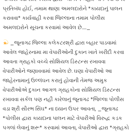
પ્રતિબંધ હોઈ, તમામ થાણા અમલદારોને *કાયદાનું પાલન
કરાવવા* કાર્યવાહી કરવા જિલ્લાના તમામ પોલીસ
અમલદારોને સૂચના કરવામાં આવેલ છે….._
_જૂનાગઢ જિલ્લા કલેકટરશ્રી દ્વારા બહાર પાડવામાં
આવેલ જાહેરનામા મા વેપારીઓની દુકાન ખાતે ખરીદી કરવા
આવતા ગ્રાહકો વચ્ચે સોશિયલ ડિસ્ટન્સ રખાવવા
વેપારીઓને જણાવવામાં આવેલ છે. ઘણા વેપારીઓ આ
જાહેરનામાનું ઉલ્લંઘન કરાતું હોવાની તેમજ અમુક
વેપારીઓએ દુકાન આગળ ગ્રાહકોના સોશિયલ ડિસ્ટન્સ
રખાવવા સર્કલ પણ નહીં કારેલાનું જૂનાગઢ *જિલ્લા પોલીસ
વડા શ્રી સૌરભ સિંઘ* ના ધ્યાન ઉપર આવતા, _જૂનાગઢ
*પોલીસ દ્વારા કાયદાના પાલન માટે વેપારીઓ વિરુદ્ધ કડક
પગલાં લેવાનું શરૂ* કરવામાં આવતા, વેપારીઓ દ્વારા *ગ્રાહકો