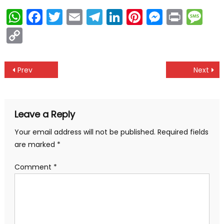
WhatsApp
Facebook
Twitter
Email
Telegram
LinkedIn
Pinterest
Messen
Print
Me
Copy
Link
Post
Prev
Next
navigation
Leave a Reply
Your email address will not be published.
Required fields
are marked
*
Comment
*