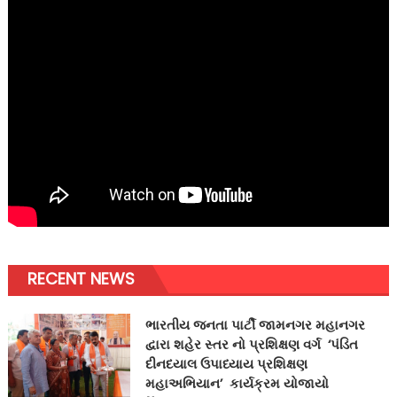
RECENT NEWS
ભારતીય જનતા પાર્ટી જામનગર મહાનગર
દ્વારા શહેર સ્તર નો પ્રશિક્ષણ વર્ગ ‘પંડિત
દીનદયાલ ઉપાધ્યાય પ્રશિક્ષણ
મહાઅભિયાન’ કાર્યક્રમ યોજાયો