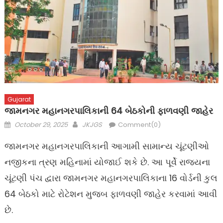
Gujarat
જામનગર મહાનગરપાલિકાની 64 બેઠકોની ફાળવણી જાહેર
Posted
Author
October 29, 2025
JKJGS
Comment(0)
on
જામનગર મહાનગરપાલિકાની આગામી સામાન્ય ચૂંટણીઓ
નજીકના ત્રણ મહિનામાં યોજાઈ શકે છે. આ પૂર્વે રાજ્યના
ચૂંટણી પંચ દ્વારા જામનગર મહાનગરપાલિકાના 16 વોર્ડની કુલ
64 બેઠકો માટે રોટેશન મુજબ ફાળવણી જાહેર કરવામાં આવી
છે.