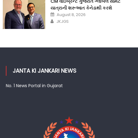
CM વાઇબ્રન્ટ ગુજરાત ગ્લોબલ સમિટ
યાત્રાની શરૂઆત કેનેડાથી કરશે
Posted
August 8, 2026
on
Author
JKJGS
JANTA KI JANKARI NEWS
No. 1 News Portal in Gujarat