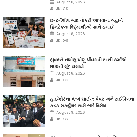
Posted
August 8, 2026
on
Author
JKJGS
ઇન્ટર્નશીપ બાદ નોકરી આપવાના બહાને
ફિનટેકના વિદ્યાર્થીઓ સાથે ઠગાઈ
Posted
August 8, 2026
on
Author
JKJGS
યુવકને નશીલુ પીણું પીવડાવી સાથી કર્મીએ
₹900ની લૂંટ ચલાવી
Posted
August 8, 2026
on
Author
JKJGS
હાઈકોર્ટના A-4 સાઈઝ પેપર અને ટાઈપિંગના
કડક સર્ક્યુલર સામે ભારે વિરોધ
Posted
August 8, 2026
on
Author
JKJGS